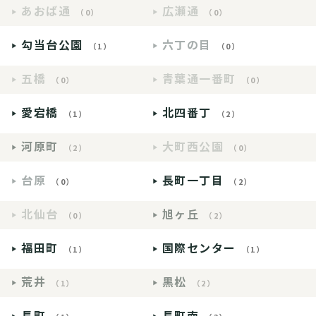
あおば通
広瀬通
（0）
（0）
勾当台公園
六丁の目
（1）
（0）
五橋
青葉通一番町
（0）
（0）
愛宕橋
北四番丁
（1）
（2）
河原町
大町西公園
（2）
（0）
台原
長町一丁目
（0）
（2）
北仙台
旭ヶ丘
（0）
（2）
福田町
国際センター
（1）
（1）
荒井
黒松
（1）
（2）