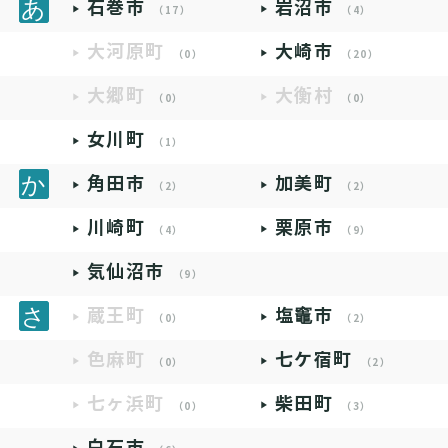
石巻市
岩沼市
（17）
（4）
大河原町
大崎市
（0）
（20）
大郷町
大衡村
（0）
（0）
女川町
（1）
角田市
加美町
（2）
（2）
川崎町
栗原市
（4）
（9）
気仙沼市
（9）
蔵王町
塩竈市
（0）
（2）
色麻町
七ケ宿町
（0）
（2）
七ヶ浜町
柴田町
（0）
（3）
白石市