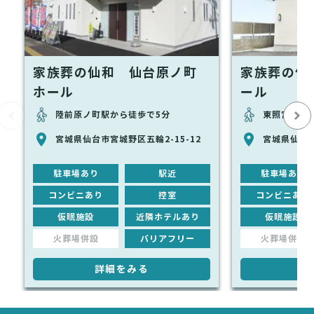
家族葬の仙和 仙台原ノ町
家族葬の仙
ホール
ール
陸前原ノ町駅から徒歩で5分
東照宮駅から
宮城県仙台市宮城野区五輪2-15-12
宮城県仙台市
駐車場あり
駅近
駐車場あり
コンビニあり
控室
コンビニあり
仮眠施設
近隣ホテルあり
仮眠施設
火葬場併設
バリアフリー
火葬場併設
詳細をみる
詳