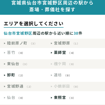
宮城県仙台市宮城野区周辺の駅から
斎場・葬儀社を探す
エリアを選択してください
仙台市宮城野区
周辺の駅から近い順に
38
件
陸前原ノ町
宮城野原
（3）
（1）
苦竹
薬師堂
（0）
（4）
東仙台
榴ケ岡
（3）
（0）
卸町
連坊
（2）
（0）
宮城野通
小鶴新田
（2）
（0）
仙台
東照宮
（0）
（3）