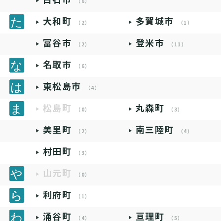
（6）
大和町
多賀城市
（2）
（1）
富谷市
登米市
（2）
（11）
名取市
（6）
東松島市
（4）
松島町
丸森町
（0）
（3）
美里町
南三陸町
（2）
（4）
村田町
（3）
山元町
（0）
利府町
（1）
涌谷町
亘理町
（4）
（5）