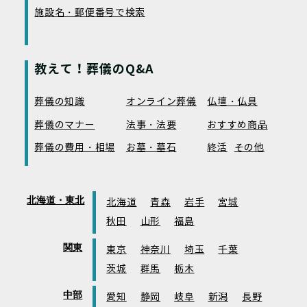
施設名・郵便番号で検索
教えて！葬儀のQ&A
葬儀の知識
オンライン葬儀
仏壇・仏具
葬儀のマナー
法事・法要
おすすめ商品
葬儀の費用・相場
お墓・墓石
終活
その他
北海道・東北
北海道
青森
岩手
宮城
秋田
山形
福島
関東
東京
神奈川
埼玉
千葉
茨城
群馬
栃木
中部
愛知
静岡
岐阜
新潟
長野