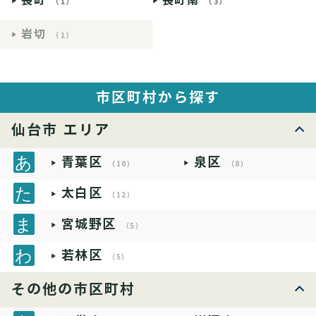
長町
長町南
（1）
（3）
岩切
（1）
市区町村から探す
仙台市 エリア
青葉区
泉区
（10）
（8）
太白区
（12）
宮城野区
（5）
若林区
（5）
その他の市区町村