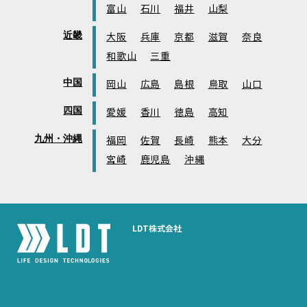
富山
石川
福井
山梨
近畿
大阪
兵庫
京都
滋賀
奈良
和歌山
三重
中国
岡山
広島
島根
鳥取
山口
四国
愛媛
香川
徳島
高知
九州・沖縄
福岡
佐賀
長崎
熊本
大分
宮崎
鹿児島
沖縄
LDT株式会社