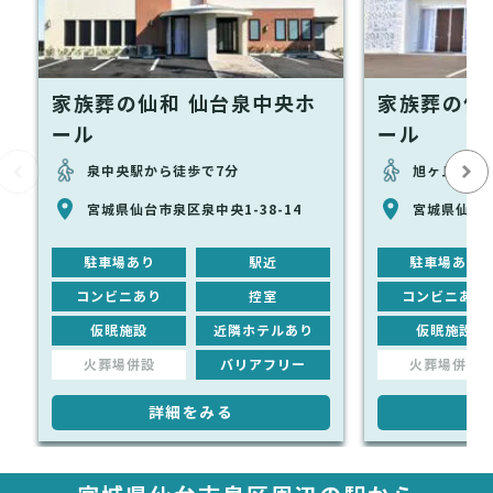
家族葬の仙和 仙台泉中央ホ
家族葬の仙
ール
ール
泉中央駅から徒歩で7分
旭ヶ丘駅から
宮城県仙台市泉区泉中央1-38-14
宮城県仙台市
駐車場あり
駅近
駐車場あり
コンビニあり
控室
コンビニあり
仮眠施設
近隣ホテルあり
仮眠施設
火葬場併設
バリアフリー
火葬場併設
詳細をみる
詳