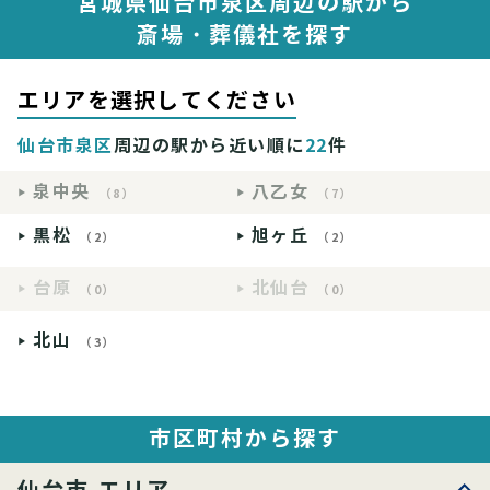
宮城県仙台市泉区周辺の駅から
斎場・葬儀社を探す
エリアを選択してください
仙台市泉区
周辺の駅から近い順に
22
件
泉中央
八乙女
（8）
（7）
黒松
旭ヶ丘
（2）
（2）
台原
北仙台
（0）
（0）
北山
（3）
市区町村から探す
仙台市 エリア