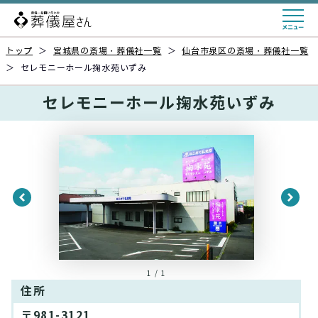
トップ
＞
宮城県の斎場・葬儀社一覧
＞
仙台市泉区の斎場・葬儀社一覧
＞
セレモニーホール掬水苑いずみ
セレモニーホール掬水苑いずみ
1 / 1
住所
〒981-3121