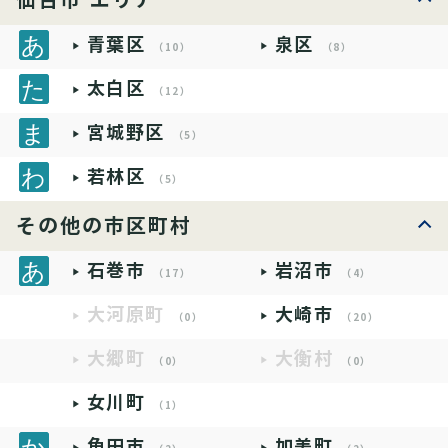
青葉区
泉区
（10）
（8）
太白区
（12）
宮城野区
（5）
若林区
（5）
その他の市区町村
石巻市
岩沼市
（17）
（4）
大河原町
大崎市
（0）
（20）
大郷町
大衡村
（0）
（0）
女川町
（1）
角田市
加美町