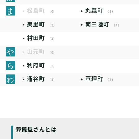
松島町
丸森町
（0）
（3）
美里町
南三陸町
（2）
（4）
村田町
（3）
山元町
（0）
利府町
（1）
涌谷町
亘理町
（4）
（5）
葬儀屋さんとは