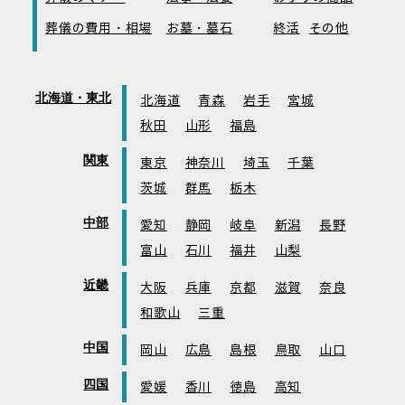
葬儀の費用・相場
お墓・墓石
終活
その他
北海道・東北
北海道
青森
岩手
宮城
秋田
山形
福島
関東
東京
神奈川
埼玉
千葉
茨城
群馬
栃木
中部
愛知
静岡
岐阜
新潟
長野
富山
石川
福井
山梨
近畿
大阪
兵庫
京都
滋賀
奈良
和歌山
三重
中国
岡山
広島
島根
鳥取
山口
四国
愛媛
香川
徳島
高知