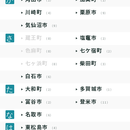
（2）
（2）
川崎町
栗原市
（4）
（9）
気仙沼市
（9）
蔵王町
塩竈市
（0）
（2）
色麻町
七ケ宿町
（0）
（2）
七ヶ浜町
柴田町
（0）
（3）
白石市
（6）
大和町
多賀城市
（2）
（1）
富谷市
登米市
（2）
（11）
名取市
（6）
東松島市
（4）