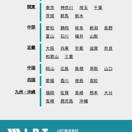
関東
東京
神奈川
埼玉
千葉
茨城
群馬
栃木
中部
愛知
静岡
岐阜
新潟
長野
富山
石川
福井
山梨
近畿
大阪
兵庫
京都
滋賀
奈良
和歌山
三重
中国
岡山
広島
島根
鳥取
山口
四国
愛媛
香川
徳島
高知
九州・沖縄
福岡
佐賀
長崎
熊本
大分
宮崎
鹿児島
沖縄
LDT株式会社