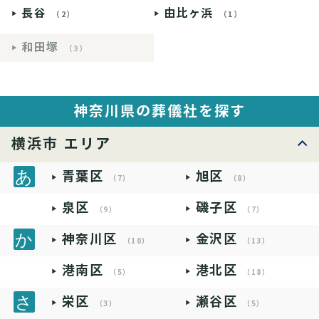
長谷
由比ヶ浜
（2）
（1）
和田塚
（3）
神奈川県の葬儀社を探す
横浜市 エリア
青葉区
旭区
（7）
（8）
泉区
磯子区
（9）
（7）
神奈川区
金沢区
（10）
（13）
港南区
港北区
（5）
（18）
栄区
瀬谷区
（3）
（5）