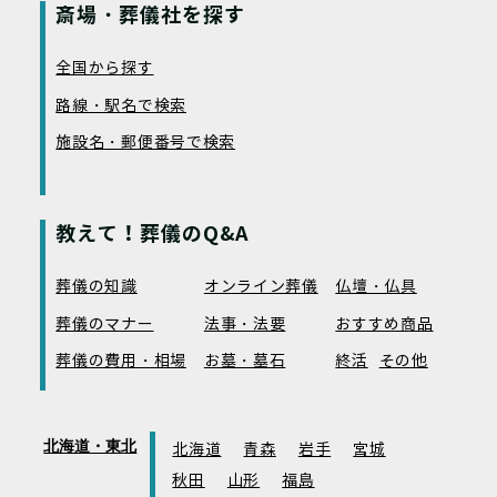
斎場・葬儀社を探す
全国から探す
路線・駅名で検索
施設名・郵便番号で検索
教えて！葬儀のQ&A
葬儀の知識
オンライン葬儀
仏壇・仏具
葬儀のマナー
法事・法要
おすすめ商品
葬儀の費用・相場
お墓・墓石
終活
その他
北海道・東北
北海道
青森
岩手
宮城
秋田
山形
福島