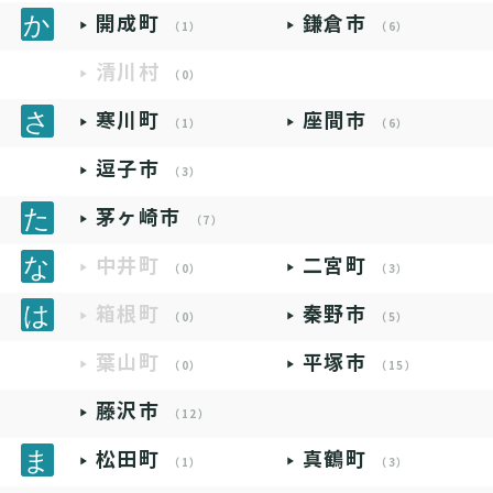
開成町
鎌倉市
（1）
（6）
清川村
（0）
寒川町
座間市
（1）
（6）
逗子市
（3）
茅ヶ崎市
（7）
中井町
二宮町
（0）
（3）
箱根町
秦野市
（0）
（5）
葉山町
平塚市
（0）
（15）
藤沢市
（12）
松田町
真鶴町
（1）
（3）