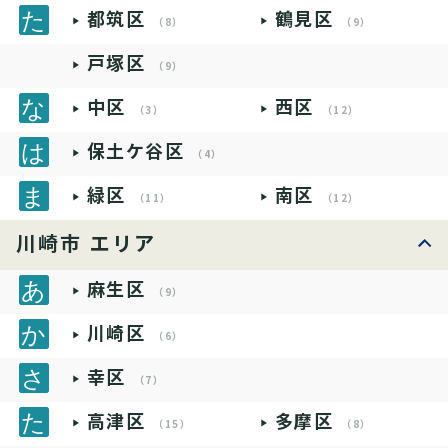
都筑区
鶴見区
（8）
（9）
戸塚区
（9）
中区
西区
（3）
（12）
保土ケ谷区
（4）
緑区
南区
（11）
（12）
川崎市 エリア
麻生区
（9）
川崎区
（6）
幸区
（7）
高津区
多摩区
（15）
（8）