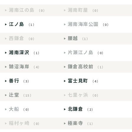
湘南江の島
湘南町屋
（0）
（0）
江ノ島
湘南海岸公園
（1）
（0）
西鎌倉
腰越
（0）
（1）
湘南深沢
片瀬江ノ島
（1）
（0）
鵠沼海岸
鎌倉高校前
（4）
（1）
善行
富士見町
（3）
（4）
辻堂
七里ヶ浜
（15）
（0）
大船
北鎌倉
（0）
（2）
稲村ヶ崎
極楽寺
（0）
（1）