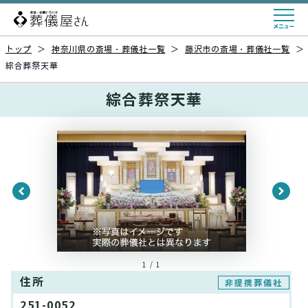
トップ
＞
神奈川県の斎場・葬儀社一覧
＞
藤沢市の斎場・葬儀社一覧
＞
綜合葬祭天華
綜合葬祭天華
1 / 1
住所
非提携葬儀社
251-0052