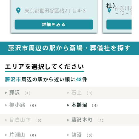
杜）
神奈川県川
東京都世田谷区砧2丁目4-3
－12－1-1
詳細をみる
詳
藤沢市周辺の駅から斎場・葬儀社を探す
エリアを選択してください
藤沢市
周辺の駅から近い順に
48
件
藤沢
石上
（1）
（0）
柳小路
本鵠沼
（0）
（4）
目白山下
藤沢本町
（0）
（4）
片瀬山
鵠沼
（0）
（0）