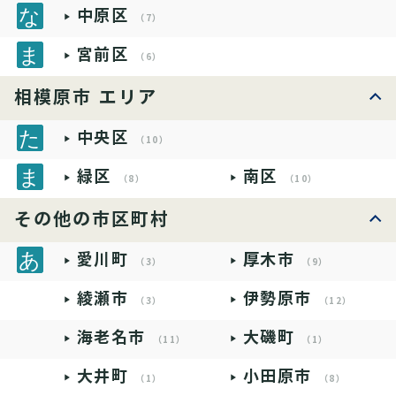
中原区
（7）
宮前区
（6）
相模原市 エリア
中央区
（10）
緑区
南区
（8）
（10）
その他の市区町村
愛川町
厚木市
（3）
（9）
綾瀬市
伊勢原市
（3）
（12）
海老名市
大磯町
（11）
（1）
大井町
小田原市
（1）
（8）