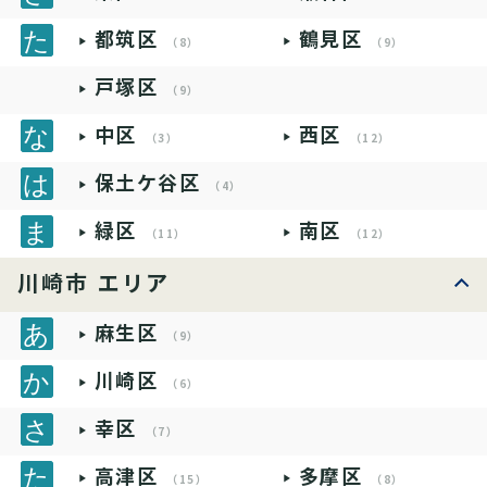
都筑区
鶴見区
（8）
（9）
戸塚区
（9）
中区
西区
（3）
（12）
保土ケ谷区
（4）
緑区
南区
（11）
（12）
川崎市 エリア
麻生区
（9）
川崎区
（6）
幸区
（7）
高津区
多摩区
（15）
（8）