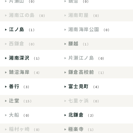
片瀬山
鵠沼
（0）
（0）
湘南江の島
湘南町屋
（0）
（0）
江ノ島
湘南海岸公園
（1）
（0）
西鎌倉
腰越
（0）
（1）
湘南深沢
片瀬江ノ島
（1）
（0）
鵠沼海岸
鎌倉高校前
（4）
（1）
善行
富士見町
（3）
（4）
辻堂
七里ヶ浜
（15）
（0）
大船
北鎌倉
（0）
（2）
稲村ヶ崎
極楽寺
（0）
（1）