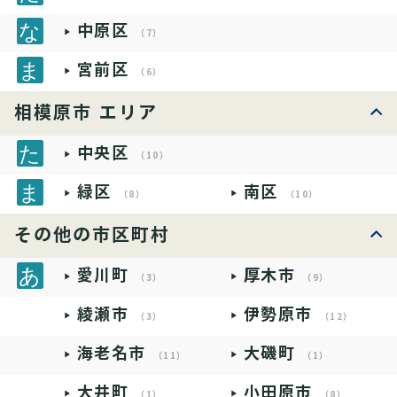
中原区
（7）
宮前区
（6）
相模原市 エリア
中央区
（10）
緑区
南区
（8）
（10）
その他の市区町村
愛川町
厚木市
（3）
（9）
綾瀬市
伊勢原市
（3）
（12）
海老名市
大磯町
（11）
（1）
大井町
小田原市
（1）
（8）