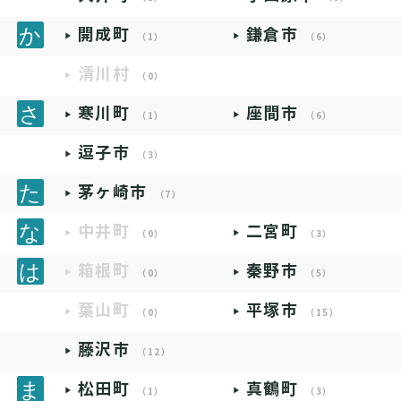
開成町
鎌倉市
（1）
（6）
清川村
（0）
寒川町
座間市
（1）
（6）
逗子市
（3）
茅ヶ崎市
（7）
中井町
二宮町
（0）
（3）
箱根町
秦野市
（0）
（5）
葉山町
平塚市
（0）
（15）
藤沢市
（12）
松田町
真鶴町
（1）
（3）