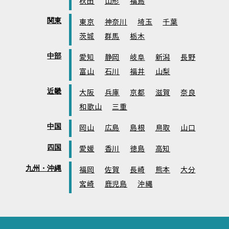
秋田
山形
福島
関東
東京
神奈川
埼玉
千葉
茨城
群馬
栃木
中部
愛知
静岡
岐阜
新潟
長野
富山
石川
福井
山梨
近畿
大阪
兵庫
京都
滋賀
奈良
和歌山
三重
中国
岡山
広島
島根
鳥取
山口
四国
愛媛
香川
徳島
高知
九州・沖縄
福岡
佐賀
長崎
熊本
大分
宮崎
鹿児島
沖縄