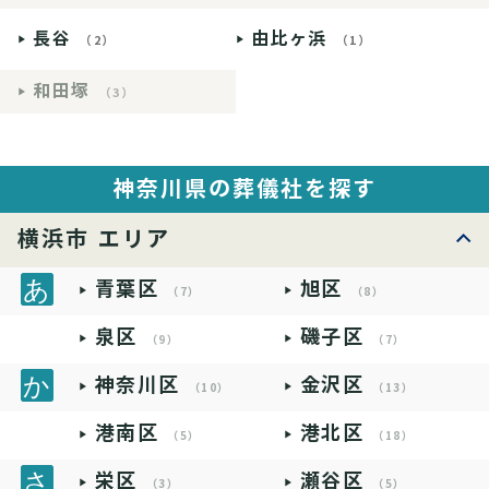
長谷
由比ヶ浜
（2）
（1）
和田塚
（3）
神奈川県の葬儀社を探す
横浜市 エリア
青葉区
旭区
（7）
（8）
泉区
磯子区
（9）
（7）
神奈川区
金沢区
（10）
（13）
港南区
港北区
（5）
（18）
栄区
瀬谷区
（3）
（5）