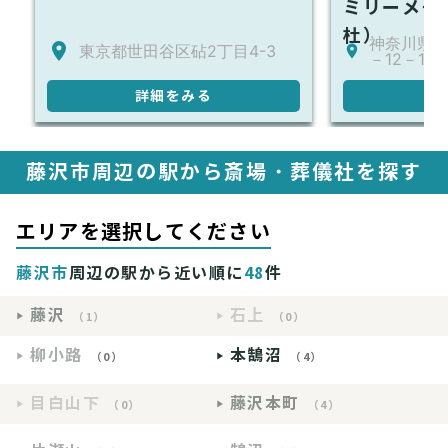
ミリーメモ
杜）
神奈川県川
東京都世田谷区砧2丁目4-3
－12－1-1
詳細をみる
詳
藤沢市周辺の駅から斎場・葬儀社を探す
エリアを選択してください
藤沢市
周辺の駅から近い順に
48
件
藤沢
石上
（1）
（0）
柳小路
本鵠沼
（0）
（4）
目白山下
藤沢本町
（0）
（4）