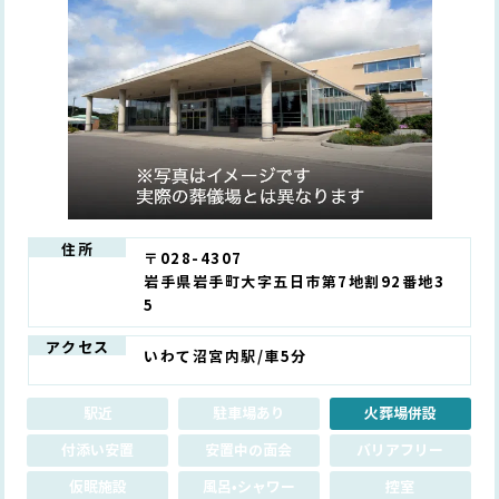
住所
〒028-4307
岩手県岩手町大字五日市第7地割92番地3
5
アクセス
いわて沼宮内駅/車5分
駅近
駐車場あり
火葬場併設
付添い安置
安置中の面会
バリアフリー
仮眠施設
風呂•シャワー
控室