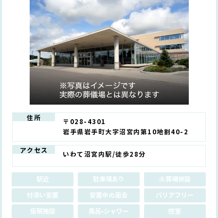
住所
〒028-4301
岩手県岩手町大字沼宮内第10地割40-2
アクセス
いわて沼宮内駅/徒歩28分
駅近
駐車場あり
火葬場併設
付添い安置
安置中の面会
バリアフリー
仮眠施設
風呂•シャワー
控室