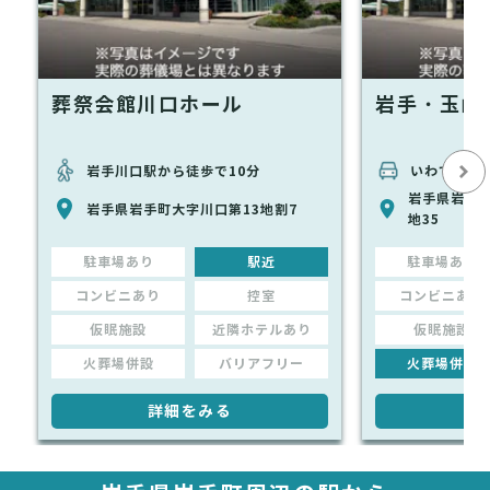
葬祭会館川口ホール
岩手・玉山
岩手川口駅から徒歩で10分
いわて沼宮
岩手県岩手町
岩手県岩手町大字川口第13地割7
地35
駐車場あり
駅近
駐車場あり
コンビニあり
控室
コンビニあり
仮眠施設
近隣ホテルあり
仮眠施設
火葬場併設
バリアフリー
火葬場併設
詳細をみる
詳