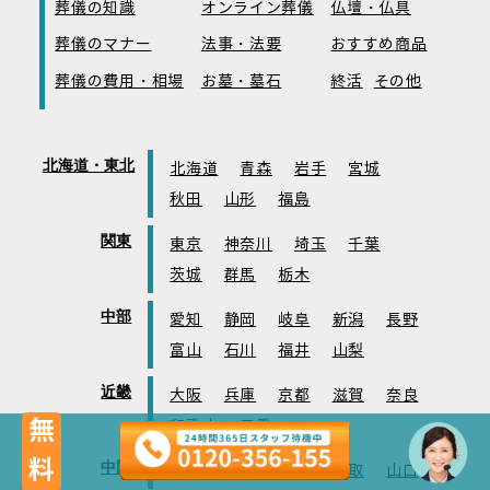
葬儀の知識
オンライン葬儀
仏壇・仏具
葬儀のマナー
法事・法要
おすすめ商品
葬儀の費用・相場
お墓・墓石
終活
その他
北海道・東北
北海道
青森
岩手
宮城
秋田
山形
福島
関東
東京
神奈川
埼玉
千葉
茨城
群馬
栃木
中部
愛知
静岡
岐阜
新潟
長野
富山
石川
福井
山梨
近畿
大阪
兵庫
京都
滋賀
奈良
無料
和歌山
三重
中国
岡山
広島
島根
鳥取
山口