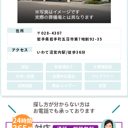
住所
〒028-4307
岩手県岩手町五日市第7地割92-35
アクセス
いわて沼宮内駅/徒歩36分
駅近
駐車場あり
火葬場併設
付添い安置
安置中の面会
バリアフリー
仮眠施設
風呂•シャワー
控室
探し方が分からない方は
お電話でも承っております