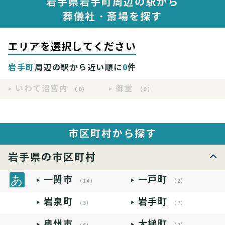
岩手県岩手町周辺の駅から
葬儀社・斎場を探す
エリアを選択してください
岩手町
周辺の駅から近い順に
0
件
いわて沼宮内
御堂
（0）
（0）
市区町村から探す
岩手県の市区町村
一関市
一戸町
（14）
（2）
岩泉町
岩手町
（3）
（7）
奥州市
大槌町