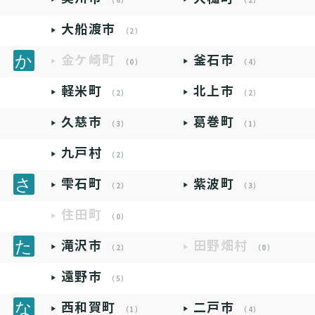
（6）
（2）
大船渡市
（2）
金ケ崎町
釜石市
（0）
（4）
軽米町
北上市
（2）
（2）
久慈市
葛巻町
（3）
（1）
九戸村
（2）
雫石町
紫波町
（2）
（3）
住田町
（0）
滝沢市
田野畑村
（2）
（0）
遠野市
（5）
西和賀町
二戸市
（1）
（4）