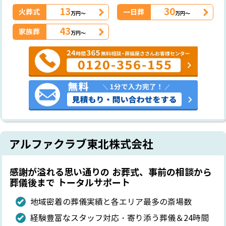
13
30
火葬式
一日葬
万円～
万円～
43
家族葬
万円～
アルファクラブ東北株式会社
感謝が溢れる思い通りの お葬式、事前の相談から
葬儀後まで トータルサポート
地域密着の葬儀実績と各エリア最多の斎場数
経験豊富なスタッフ対応・寄り添う葬儀＆24時間