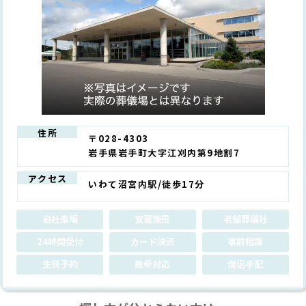
住所
〒028-4303
岩手県岩手町大字江刈内第9地割7
アクセス
いわて沼宮内駅/徒歩17分
自社斎場
安置施設
老舗葬儀社
24時間受付
カード決済
事前相談
生前予約
散骨対応
僧侶手配