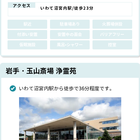
アクセス
いわて沼宮内駅/徒歩23分
駅近
駐車場あり
火葬場併設
付添い安置
安置中の面会
バリアフリー
仮眠施設
風呂•シャワー
控室
岩手・玉山斎場 浄霊苑
いわて沼宮内駅から徒歩で36分程度です。