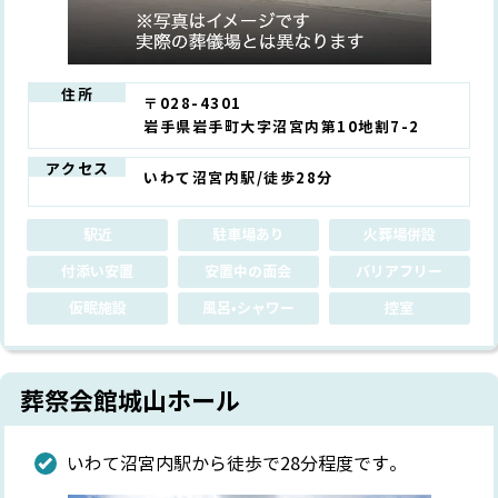
住所
〒028-4301
岩手県岩手町大字沼宮内第10地割7-2
アクセス
いわて沼宮内駅/徒歩28分
駅近
駐車場あり
火葬場併設
付添い安置
安置中の面会
バリアフリー
仮眠施設
風呂•シャワー
控室
葬祭会館城山ホール
いわて沼宮内駅から徒歩で28分程度です。