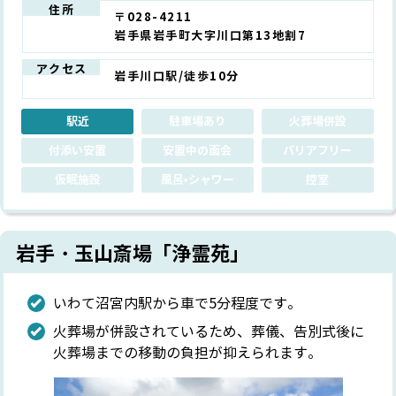
住所
〒028-4211
岩手県岩手町大字川口第13地割7
アクセス
岩手川口駅/徒歩10分
駅近
駐車場あり
火葬場併設
付添い安置
安置中の面会
バリアフリー
仮眠施設
風呂•シャワー
控室
岩手・玉山斎場「浄霊苑」
いわて沼宮内駅から車で5分程度です。
火葬場が併設されているため、葬儀、告別式後に
火葬場までの移動の負担が抑えられます。