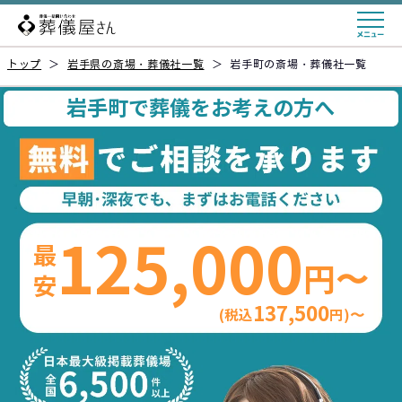
トップ
＞
岩手県の斎場・葬儀社一覧
＞
岩手町の斎場・葬儀社一覧
岩手町で葬儀をお考えの方へ
125,000
最安
円〜
137,500
(税込
円)〜