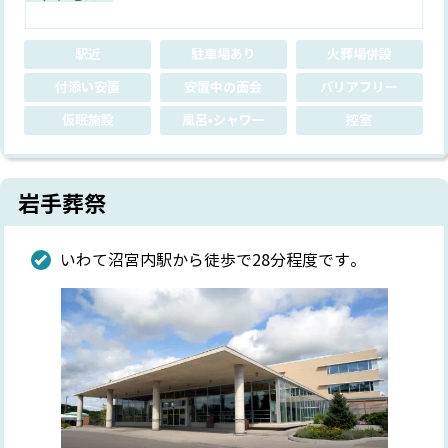
駅近
駐車場あり
火葬場併設
付添い安置
安置中の面会
バリアフリー
仮眠施設
風呂•シャワー
控室
岩手葬祭
いわて沼宮内駅から徒歩で28分程度です。