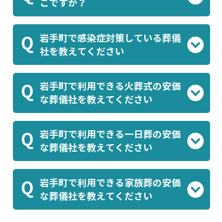
こですか？
葬祭会館川口ホール
岩手・玉山斎場「浄霊
、
岩手町で感染症対策している葬儀
Q
苑」
岩手町墓地公園斎場
、
等がよく利用さ
社を教えてください
れております。
アルファクラブ株式会社
アルファクラブ東
、
岩手町で利用できる火葬式の安価
Q
北株式会社
等が感染症対策を行った葬儀を
な葬儀社を教えてください
実施しています。葬儀屋さんでご案内可能で
アルファクラブ株式会社
のプラン
す。
岩手町で利用できる一日葬の安価
Q
アルファクラブ東北株式会社
(¥137,500)
、
の
な葬儀社を教えてください
プラン(¥137,500)
などがあります。葬儀屋さ
アルファクラブ東北株式会社
のプラン
んでご案内可能です。
岩手町で利用できる家族葬の安価
Q
アルファクラブ株式会社
(¥300,298)
、
のプラ
な葬儀社を教えてください
ン(¥300,300)
などがあります。葬儀屋さんで