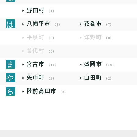
野田村
（1）
八幡平市
花巻市
（4）
（7）
平泉町
洋野町
（0）
（0）
普代村
（0）
宮古市
盛岡市
（10）
（10）
矢巾町
山田町
（3）
（2）
陸前高田市
（5）