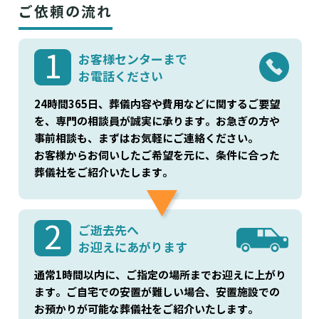
アルファクラブ株式会社
のプラン
ご案内可能です。
ご依頼の流れ
アルファクラブ東北株式会社
(¥434,500)
、
の
プラン(¥434,500)
などがあります。葬儀屋さ
1
お客様センターまで
んでご案内可能です。
お電話ください
24時間365日、葬儀内容や費用などに関するご要望
を、専門の相談員が誠実に承ります。お急ぎの方や
事前相談も、まずはお気軽にご連絡ください。
お客様からお伺いしたご希望を元に、条件に合った
葬儀社をご紹介いたします。
2
ご逝去先へ
お迎えにあがります
通常1時間以内に、ご指定の場所までお迎えに上がり
ます。ご自宅での安置が難しい場合、安置施設での
お預かりが可能な葬儀社をご紹介いたします。