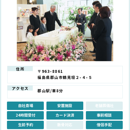
住所
〒963-8861
福島県郡山市鶴見坦２-４-５
アクセス
郡山駅/車8分
自社斎場
安置施設
老舗葬儀社
24時間受付
カード決済
事前相談
生前予約
散骨対応
僧侶手配