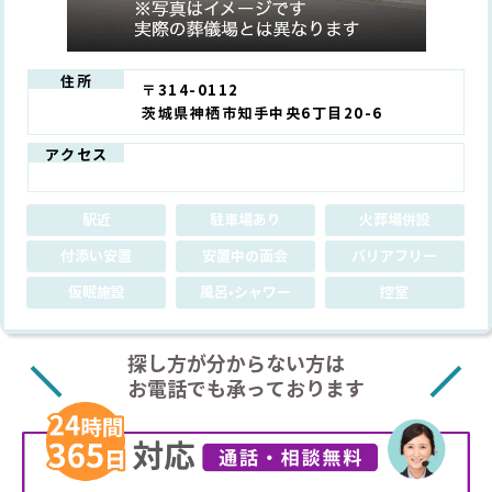
住所
〒314-0112
茨城県神栖市知手中央6丁目20-6
アクセス
駅近
駐車場あり
火葬場併設
付添い安置
安置中の面会
バリアフリー
仮眠施設
風呂•シャワー
控室
探し方が分からない方は
お電話でも承っております