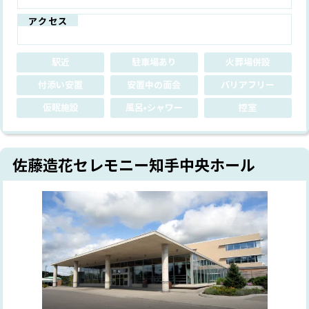
アクセス
駅近
駐車場あり
火葬場併設
付添い安置
安置中の面会
バリアフリー
仮眠施設
風呂•シャワー
控室
佐藤造花セレモニー知手中央ホール