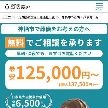
トップ
＞
茨城県の斎場・葬儀社一覧
＞
神栖市の斎場・葬儀社一覧
神栖市で葬儀をお考えの方へ
125,000
最安
円〜
137,500
(税込
円)〜