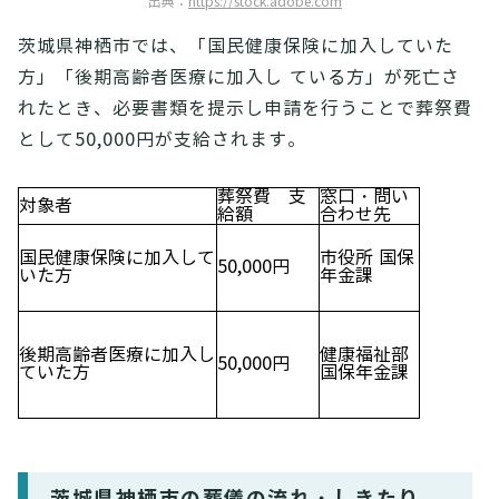
出典：
https://stock.adobe.com
茨城県神栖市では、「国民健康保険に加入していた
方」「後期高齢者医療に加入し ている方」が死亡さ
れたとき、必要書類を提示し申請を行うことで葬祭費
として50,000円が支給されます。
葬祭費 支
窓口・問い
対象者
給額
合わせ先
国民健康保険に加入して
市役所 国保
50,000円
いた方
年金課
後期高齢者医療に加入し
健康福祉部
50,000円
ていた方
国保年金課
茨城県神栖市の葬儀の流れ・しきたり