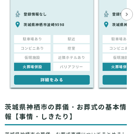
登録情報なし
登録情報な
茨城県神栖市波崎9598
茨城県神栖市
駐車場あり
駅近
駐車場あり
コンビニあり
控室
コンビニあり
仮眠施設
近隣ホテルあり
仮眠施設
火葬場併設
バリアフリー
火葬場併設
詳細をみる
詳
茨城県神栖市の葬儀・お葬式の基本情
報【事情・しきたり】