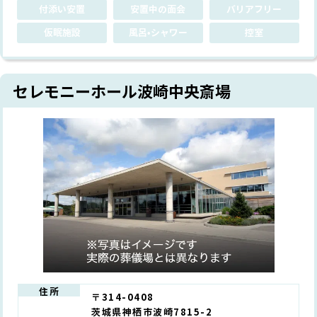
付添い安置
安置中の面会
バリアフリー
仮眠施設
風呂•シャワー
控室
セレモニーホール波崎中央斎場
住所
〒314-0408
茨城県神栖市波崎7815-2