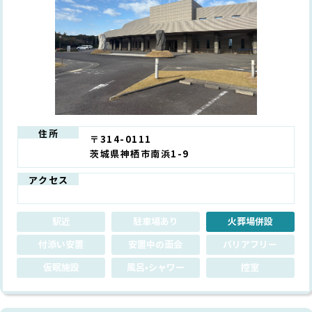
住所
〒314-0111
茨城県神栖市南浜1-9
アクセス
駅近
駐車場あり
火葬場併設
付添い安置
安置中の面会
バリアフリー
仮眠施設
風呂•シャワー
控室