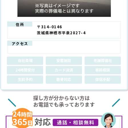
住所
〒314-0146
茨城県神栖市平泉2827-4
アクセス
自社斎場
安置施設
老舗葬儀社
24時間受付
カード決済
事前相談
生前予約
散骨対応
僧侶手配
探し方が分からない方は
お電話でも承っております