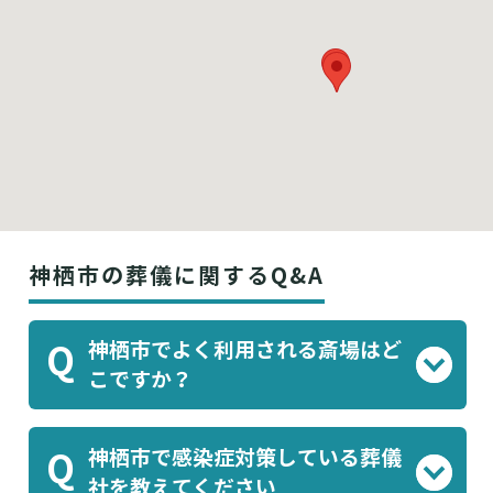
神栖市の葬儀に関するQ&A
神栖市でよく利用される斎場はど
Q
こですか？
神栖市はさき火葬場
かみす聖苑
みなもと
、
、
神栖市で感染症対策している葬儀
Q
葬祭
等がよく利用されております。
社を教えてください