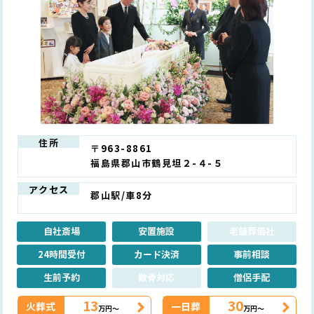
住所
〒963-8861
福島県郡山市鶴見坦２-４-５
アクセス
郡山駅/車8分
自社斎場
安置施設
老舗葬儀社
24時間受付
カード決済
事前相談
生前予約
散骨対応
僧侶手配
13
30
火葬式
一日葬
万円～
万円～