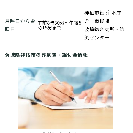
神栖市役所 本庁
月曜日から金
舎 市民課
午前8時30分～午後5
時15分まで
曜日
波崎総合支所・防
災センター
茨城県神栖市の葬祭費・給付金情報