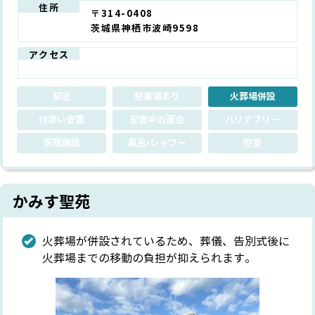
住所
〒314-0408
茨城県神栖市波崎9598
アクセス
駅近
駐車場あり
火葬場併設
付添い安置
安置中の面会
バリアフリー
仮眠施設
風呂•シャワー
控室
かみす聖苑
火葬場が併設されているため、葬儀、告別式後に
火葬場までの移動の負担が抑えられます。