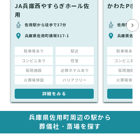
JA兵庫西やすらぎホール佐
かわたPホ
用
佐用駅から徒歩で37分
佐用駅から徒
兵庫県佐用町横坂517-1
兵庫県佐用町
駐車場あり
駅近
駐車場あり
コンビニあり
控室
コンビニあり
仮眠施設
近隣ホテルあり
仮眠施設
火葬場併設
バリアフリー
火葬場併設
詳細をみる
詳
兵庫県佐用町周辺の駅から
葬儀社・斎場を探す