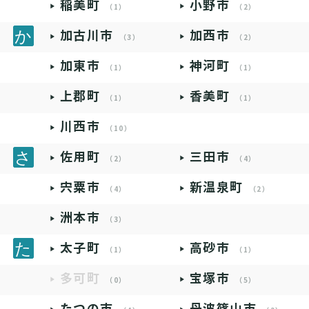
稲美町
小野市
（1）
（2）
加古川市
加西市
（3）
（2）
加東市
神河町
（1）
（1）
上郡町
香美町
（1）
（1）
川西市
（10）
佐用町
三田市
（2）
（4）
宍粟市
新温泉町
（4）
（2）
洲本市
（3）
太子町
高砂市
（1）
（1）
多可町
宝塚市
（0）
（5）
たつの市
丹波篠山市