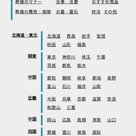
葬儀のマナー
法事・法要
おすすめ商品
葬儀の費用・相場
お墓・墓石
終活
その他
北海道・東北
北海道
青森
岩手
宮城
秋田
山形
福島
関東
東京
神奈川
埼玉
千葉
茨城
群馬
栃木
中部
愛知
静岡
岐阜
新潟
長野
富山
石川
福井
山梨
近畿
大阪
兵庫
京都
滋賀
奈良
和歌山
三重
中国
岡山
広島
島根
鳥取
山口
四国
愛媛
香川
徳島
高知