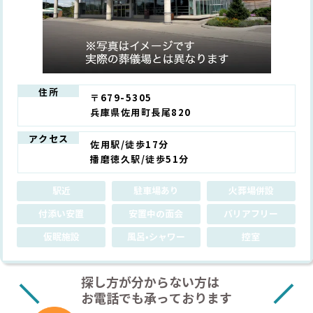
住所
〒679-5305
兵庫県佐用町長尾820
アクセス
佐用駅/徒歩17分
播磨徳久駅/徒歩51分
駅近
駐車場あり
火葬場併設
付添い安置
安置中の面会
バリアフリー
仮眠施設
風呂•シャワー
控室
探し方が分からない方は
お電話でも承っております