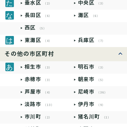
垂水区
中央区
（2）
（3）
長田区
灘区
（6）
（6）
西区
（5）
東灘区
兵庫区
（4）
（7）
その他の市区町村
相生市
明石市
（3）
（3）
赤穂市
朝来市
（3）
（5）
芦屋市
尼崎市
（4）
（36）
淡路市
伊丹市
（13）
（9）
市川町
猪名川町
（2）
（1）