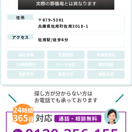
住所
〒679-5301
兵庫県佐用町佐用3018-1
アクセス
佐用駅/徒歩6分
自社斎場
安置施設
老舗葬儀社
24時間受付
カード決済
事前相談
生前予約
散骨対応
僧侶手配
探し方が分からない方は
お電話でも承っております