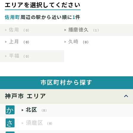
エリアを選択してください
佐用町
周辺の駅から近い順に
1
件
佐用
播磨徳久
（0）
（1）
上月
久崎
（0）
（0）
平福
（0）
市区町村から探す
神戸市 エリア
北区
（8）
須磨区
（0）