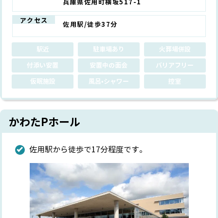
兵庫県佐用町横坂517-1
アクセス
佐用駅/徒歩37分
駅近
駐車場あり
火葬場併設
付添い安置
安置中の面会
バリアフリー
仮眠施設
風呂•シャワー
控室
かわたPホール
佐用駅から徒歩で17分程度です。