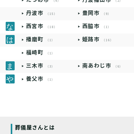
（4）
（2）
丹波市
豊岡市
（15）
（9）
西宮市
西脇市
（18）
（1）
播磨町
姫路市
（1）
（16）
福崎町
（1）
三木市
南あわじ市
（3）
（6）
養父市
（1）
葬儀屋さんとは