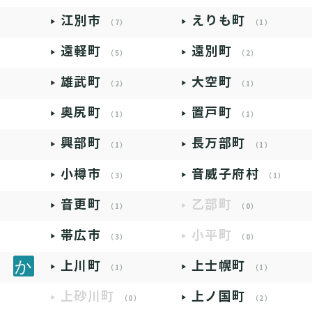
江別市
えりも町
（7）
（1）
遠軽町
遠別町
（5）
（2）
雄武町
大空町
（2）
（1）
奥尻町
置戸町
（1）
（1）
興部町
長万部町
（1）
（1）
小樽市
音威子府村
（3）
（1）
音更町
乙部町
（1）
（0）
帯広市
小平町
（3）
（0）
上川町
上士幌町
（1）
（1）
上砂川町
上ノ国町
（0）
（2）