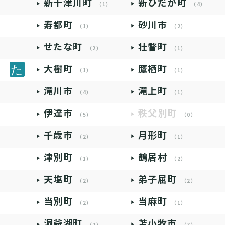
新十津川町
新ひだか町
（1）
（4）
寿都町
砂川市
（1）
（2）
せたな町
壮瞥町
（2）
（1）
大樹町
鷹栖町
（1）
（1）
滝川市
滝上町
（4）
（1）
伊達市
秩父別町
（5）
（0）
千歳市
月形町
（2）
（1）
津別町
鶴居村
（1）
（2）
天塩町
弟子屈町
（2）
（2）
当別町
当麻町
（2）
（1）
洞爺湖町
苫小牧市