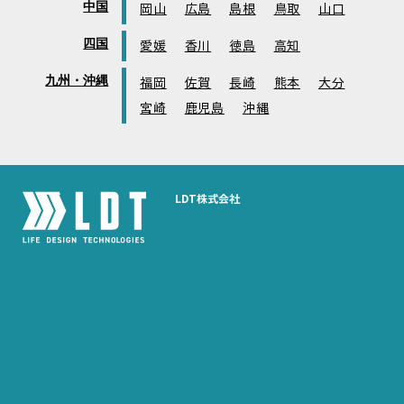
中国
岡山
広島
島根
鳥取
山口
四国
愛媛
香川
徳島
高知
九州・沖縄
福岡
佐賀
長崎
熊本
大分
宮崎
鹿児島
沖縄
LDT株式会社