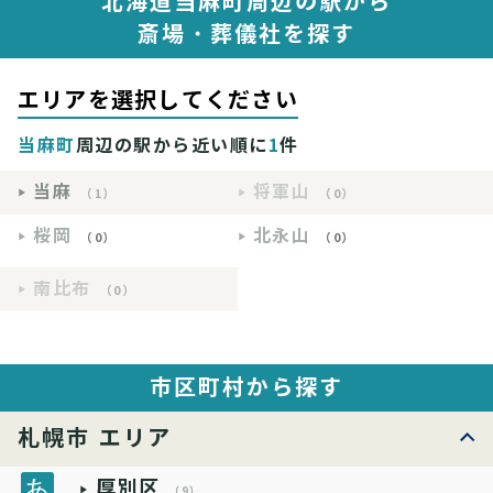
北海道当麻町周辺の駅から
斎場・葬儀社を探す
エリアを選択してください
当麻町
周辺の駅から近い順に
1
件
当麻
将軍山
（1）
（0）
桜岡
北永山
（0）
（0）
南比布
（0）
市区町村から探す
札幌市 エリア
厚別区
（9）