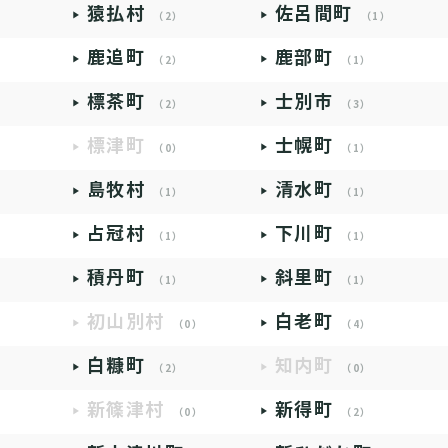
猿払村
佐呂間町
（2）
（1）
鹿追町
鹿部町
（2）
（1）
標茶町
士別市
（2）
（3）
標津町
士幌町
（0）
（1）
島牧村
清水町
（1）
（1）
占冠村
下川町
（1）
（1）
積丹町
斜里町
（1）
（1）
初山別村
白老町
（0）
（4）
白糠町
知内町
（2）
（0）
新篠津村
新得町
（0）
（2）