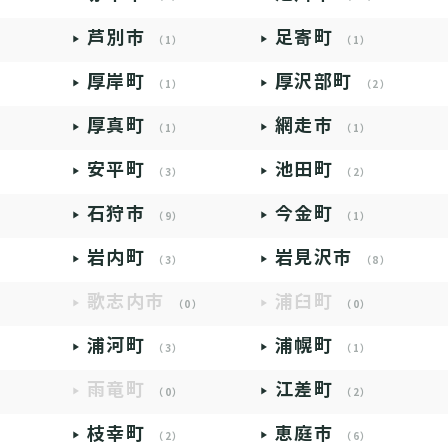
芦別市
足寄町
（1）
（1）
厚岸町
厚沢部町
（1）
（2）
厚真町
網走市
（1）
（1）
安平町
池田町
（3）
（2）
石狩市
今金町
（9）
（1）
岩内町
岩見沢市
（3）
（8）
歌志内市
浦臼町
（0）
（0）
浦河町
浦幌町
（3）
（1）
雨竜町
江差町
（0）
（2）
枝幸町
恵庭市
（2）
（6）