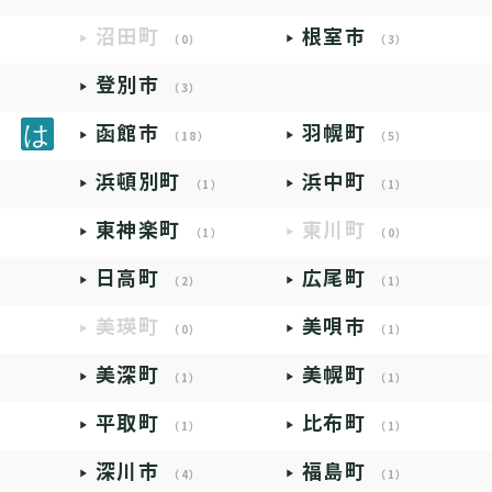
沼田町
根室市
（0）
（3）
登別市
（3）
函館市
羽幌町
（18）
（5）
浜頓別町
浜中町
（1）
（1）
東神楽町
東川町
（1）
（0）
日高町
広尾町
（2）
（1）
美瑛町
美唄市
（0）
（1）
美深町
美幌町
（1）
（1）
平取町
比布町
（1）
（1）
深川市
福島町
（4）
（1）