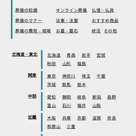
葬儀の知識
オンライン葬儀
仏壇・仏具
葬儀のマナー
法事・法要
おすすめ商品
葬儀の費用・相場
お墓・墓石
終活
その他
北海道・東北
北海道
青森
岩手
宮城
秋田
山形
福島
関東
東京
神奈川
埼玉
千葉
茨城
群馬
栃木
中部
愛知
静岡
岐阜
新潟
長野
富山
石川
福井
山梨
近畿
大阪
兵庫
京都
滋賀
奈良
和歌山
三重