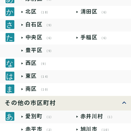
北区
清田区
（18）
（6）
白石区
（9）
中央区
手稲区
（6）
（6）
豊平区
（9）
西区
（9）
東区
（14）
南区
（10）
その他の市区町村
愛別町
赤井川村
（1）
（1）
赤平市
旭川市
（2）
（10）