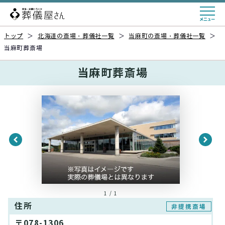
トップ
＞
北海道の斎場・葬儀社一覧
＞
当麻町の斎場・葬儀社一覧
＞
当麻町葬斎場
当麻町葬斎場
1 / 1
住所
非提携斎場
〒078-1306