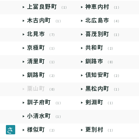
上富良野町
神恵内村
（1）
（1）
木古内町
北広島市
（1）
（4）
北見市
喜茂別町
（7）
（1）
京極町
共和町
（1）
（2）
清里町
釧路市
（1）
（8）
釧路町
倶知安町
（2）
（2）
栗山町
黒松内町
（0）
（1）
訓子府町
剣淵町
（1）
（1）
小清水町
（1）
様似町
更別村
（2）
（1）