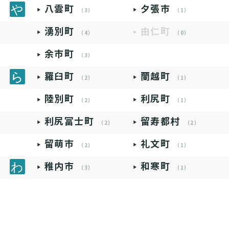
八雲町
夕張市
（3）
（1）
湧別町
由仁町
（4）
（0）
余市町
（3）
羅臼町
蘭越町
（2）
（1）
陸別町
利尻町
（2）
（1）
利尻富士町
留寿都村
（2）
（2）
留萌市
礼文町
（2）
（1）
稚内市
和寒町
（3）
（1）