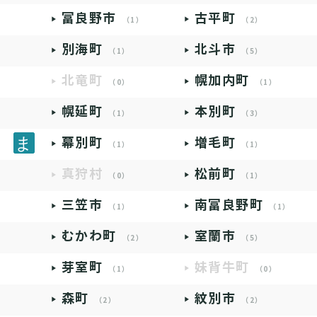
富良野市
古平町
（1）
（2）
別海町
北斗市
（1）
（5）
北竜町
幌加内町
（0）
（1）
幌延町
本別町
（1）
（3）
幕別町
増毛町
（1）
（1）
真狩村
松前町
（0）
（1）
三笠市
南富良野町
（1）
（1）
むかわ町
室蘭市
（2）
（5）
芽室町
妹背牛町
（1）
（0）
森町
紋別市
（2）
（2）