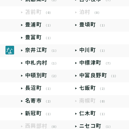
（2）
（7）
苫前町
泊村
（0）
（0）
豊浦町
豊頃町
（1）
（1）
豊富町
（1）
奈井江町
中川町
（1）
（1）
中札内村
中標津町
（1）
（7）
中頓別町
中富良野町
（2）
（1）
長沼町
七飯町
（1）
（2）
名寄市
南幌町
（2）
（0）
新冠町
仁木町
（1）
（1）
西興部村
ニセコ町
（0）
（1）