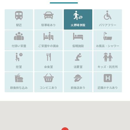
駅近
駐車場あり
火葬場併設
バリアフリー
付添い安置
ご安置中の面会
仮眠施設
お風呂・シャワー
控室
会食室
法要室
キッズ・託児所
飲食持ち込み
コンビニあり
飲食店あり
近隣ホテルあり