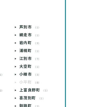
芦別市
）
（1）
網走市
）
（1）
岩内町
）
（3）
浦幌町
）
（1）
江別市
）
（7）
大空町
）
（1）
小樽市
1）
（3）
小平町
）
（0）
上富良野町
2）
（1）
喜茂別町
）
（1）
釧路町
）
（2）