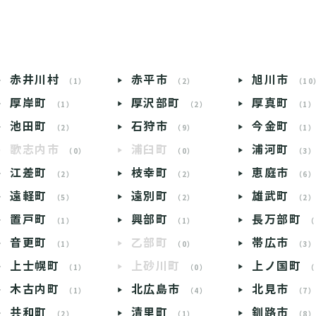
赤井川村
赤平市
旭川市
（1）
（2）
（10
厚岸町
厚沢部町
厚真町
（1）
（2）
（1
池田町
石狩市
今金町
（2）
（9）
（1
歌志内市
浦臼町
浦河町
（0）
（0）
（3
江差町
枝幸町
恵庭市
（2）
（2）
（6
遠軽町
遠別町
雄武町
（5）
（2）
（2
置戸町
興部町
長万部町
（1）
（1）
（
音更町
乙部町
帯広市
（1）
（0）
（3
上士幌町
上砂川町
上ノ国町
（1）
（0）
（
木古内町
北広島市
北見市
（1）
（4）
（7
共和町
清里町
釧路市
（2）
（1）
（8