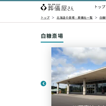
トップ
トップ
＞
北海道の斎場・葬儀社一覧
＞
白糠
白糠斎場