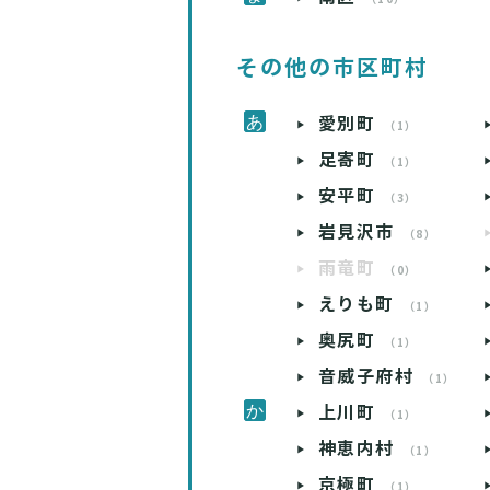
その他の市区町村
愛別町
（1）
足寄町
（1）
安平町
（3）
岩見沢市
（8）
雨竜町
（0）
えりも町
（1）
奥尻町
（1）
音威子府村
（1）
上川町
（1）
神恵内村
（1）
京極町
（1）