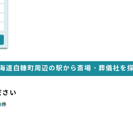
海道白糠町周辺の駅から
斎場・葬儀社を
ださい
3
件