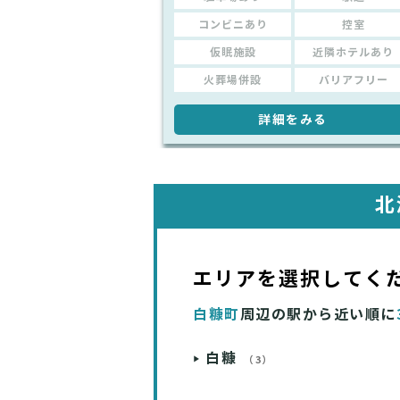
コンビニあり
控室
仮眠施設
近隣ホテルあり
火葬場併設
バリアフリー
詳細をみる
北
エリアを選択してく
白糠町
周辺の駅から近い順に
白糠
（3）