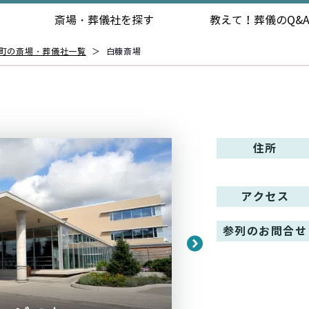
斎場・葬儀社を探す
教えて！
葬儀のQ&
町の斎場・葬儀社一覧
＞
白糠斎場
住所
アクセス
参列のお問合せ