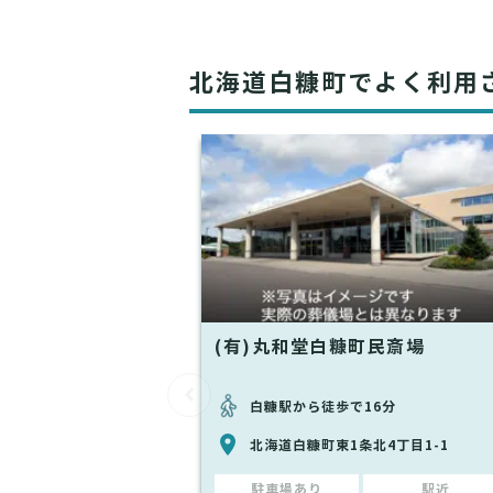
北海道白糠町でよく利用
(有)丸和堂白糠町民斎場
白糠駅から徒歩で16分
北海道白糠町東1条北4丁目1-1
駐車場あり
駅近