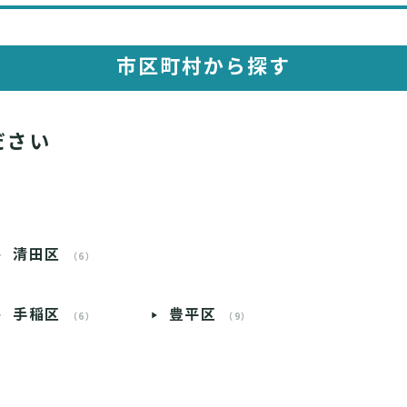
市区町村から探す
ださい
清田区
（6）
手稲区
豊平区
（6）
（9）