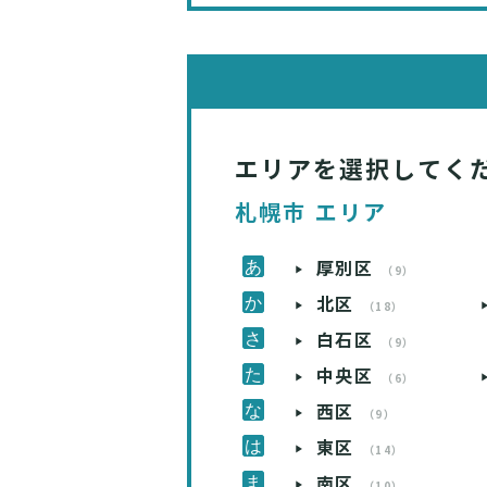
エリアを選択してく
札幌市 エリア
厚別区
（9）
北区
（18）
白石区
（9）
中央区
（6）
西区
（9）
東区
（14）
南区
（10）