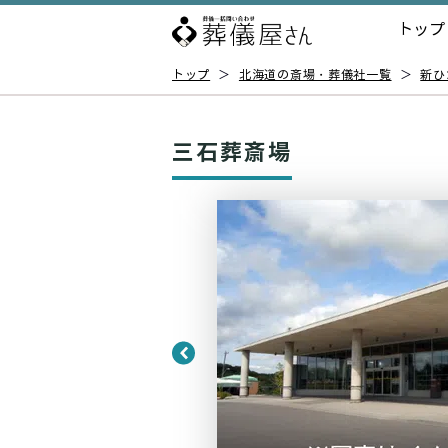
トップ
トップ
＞
北海道の斎場・葬儀社一覧
＞
新ひ
三石葬斎場