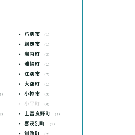
芦別市
）
（1）
網走市
）
（1）
岩内町
）
（3）
浦幌町
）
（1）
江別市
）
（7）
大空町
）
（1）
小樽市
1）
（3）
小平町
）
（0）
上富良野町
2）
（1）
喜茂別町
）
（1）
釧路町
）
（2）