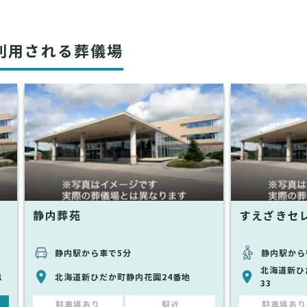
利用される葬儀場
静内葬苑
すえざきセ
静内駅から車で5分
静内駅から
北海道新ひ
1
北海道新ひだか町静内花園24番地
33
駐車場あり
駅近
駐車場あり