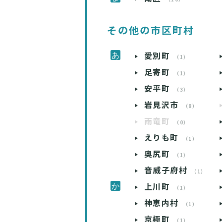
その他の市区町村
愛別町
（1）
足寄町
（1）
安平町
（3）
岩見沢市
（8）
雨竜町
（0）
えりも町
（1）
奥尻町
（1）
音威子府村
（1）
上川町
（1）
神恵内村
（1）
京極町
（1）