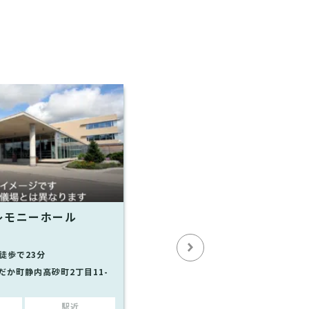
レモニーホール
徒歩で23分
だか町静内高砂町2丁目11-
駅近