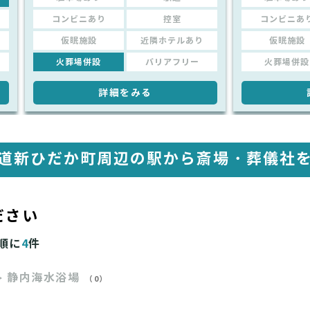
コンビニあり
控室
コンビニあ
仮眠施設
近隣ホテルあり
仮眠施設
火葬場併設
バリアフリー
火葬場併設
詳細をみる
道新ひだか町周辺の駅から
斎場・葬儀社
ださい
順に
4
件
静内海水浴場
（0）