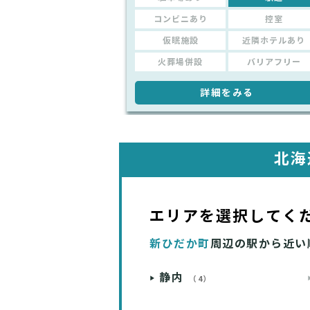
コンビニあり
控室
仮眠施設
近隣ホテルあり
火葬場併設
バリアフリー
詳細をみる
北海
エリアを選択してく
新ひだか町
周辺の駅から近い
静内
（4）