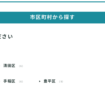
市区町村から探す
ださい
清田区
（6）
手稲区
豊平区
（6）
（9）