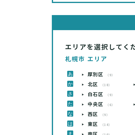
エリアを選択してく
札幌市 エリア
厚別区
（9）
北区
（18）
白石区
（9）
中央区
（6）
西区
（9）
東区
（14）
南区
（10）