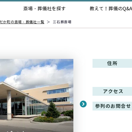
斎場・葬儀社を探す
教えて！
葬儀のQ&
だか町の斎場・葬儀社一覧
＞
三石葬斎場
住所
アクセス
参列のお問合せ