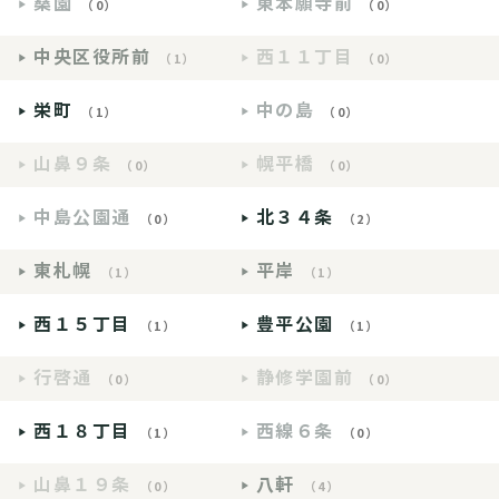
桑園
東本願寺前
（0）
（0）
中央区役所前
西１１丁目
（1）
（0）
栄町
中の島
（1）
（0）
山鼻９条
幌平橋
（0）
（0）
中島公園通
北３４条
（0）
（2）
東札幌
平岸
（1）
（1）
西１５丁目
豊平公園
（1）
（1）
行啓通
静修学園前
（0）
（0）
西１８丁目
西線６条
（1）
（0）
山鼻１９条
八軒
（0）
（4）