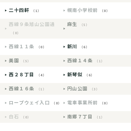
二十四軒
幌南小学校前
（1）
（0）
西線９条旭山公園通
麻生
（5）
（0）
西線１１条
新川
（0）
（6）
美園
西線１４条
（5）
（1）
西２８丁目
新琴似
（4）
（6）
西線１６条
円山公園
（1）
（3）
ロープウェイ入口
電車事業所前
（0）
（0）
白石
南郷７丁目
（0）
（1）