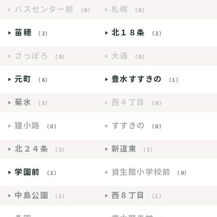
バスセンター前
札幌
（0）
（0）
苗穂
北１８条
（2）
（2）
さっぽろ
大通
（0）
（0）
元町
豊水すすきの
（6）
（1）
菊水
西４丁目
（3）
（0）
狸小路
すすきの
（0）
（0）
北２４条
新道東
（3）
（5）
学園前
資生館小学校前
（2）
（0）
中島公園
西８丁目
（1）
（1）