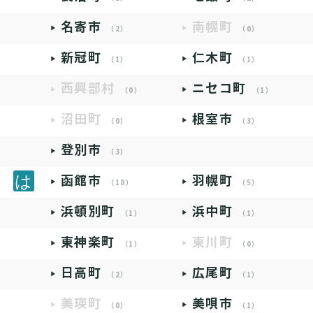
名寄市
南幌町
（2）
（0）
新冠町
仁木町
（1）
（1）
西興部村
ニセコ町
（0）
（1）
沼田町
根室市
（0）
（3）
登別市
（3）
函館市
羽幌町
（18）
（5）
浜頓別町
浜中町
（1）
（1）
東神楽町
東川町
（1）
（0）
日高町
広尾町
（2）
（1）
美瑛町
美唄市
（0）
（1）