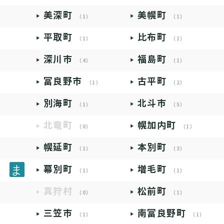
美深町
美幌町
（1）
（1）
平取町
比布町
（1）
（1）
深川市
福島町
（4）
（1）
富良野市
古平町
（1）
（2）
別海町
北斗市
（1）
（5）
北竜町
幌加内町
（0）
（1）
幌延町
本別町
（1）
（3）
幕別町
増毛町
（1）
（1）
真狩村
松前町
（0）
（1）
三笠市
南富良野町
（1）
（1）