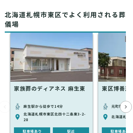
北海道札幌市東区でよく利用される葬
儀場
家族葬のディアネス 麻生東
東区博善斎
麻生駅から徒歩で14分
元町駅から徒
北海道札幌市東区北四十二条東3-2-
北海道札幌市
28
駐車場あり
駅近
駐車場あり