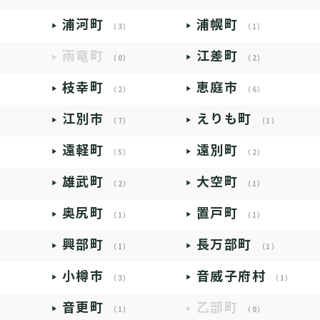
浦河町
浦幌町
（3）
（1）
雨竜町
江差町
（0）
（2）
枝幸町
恵庭市
（2）
（6）
江別市
えりも町
（7）
（1）
遠軽町
遠別町
（5）
（2）
雄武町
大空町
（2）
（1）
奥尻町
置戸町
（1）
（1）
興部町
長万部町
（1）
（1）
小樽市
音威子府村
（3）
（1）
音更町
乙部町
（1）
（0）