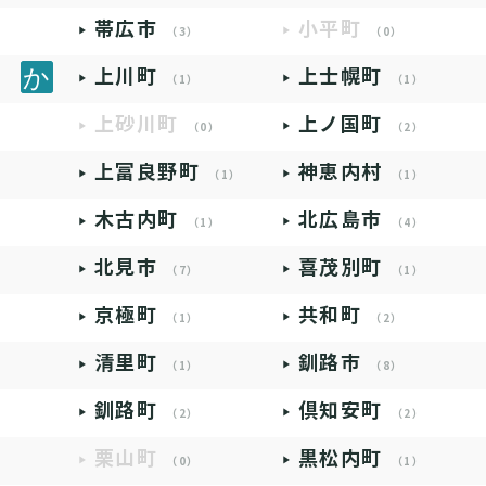
帯広市
小平町
（3）
（0）
上川町
上士幌町
（1）
（1）
上砂川町
上ノ国町
（0）
（2）
上富良野町
神恵内村
（1）
（1）
木古内町
北広島市
（1）
（4）
北見市
喜茂別町
（7）
（1）
京極町
共和町
（1）
（2）
清里町
釧路市
（1）
（8）
釧路町
倶知安町
（2）
（2）
栗山町
黒松内町
（0）
（1）