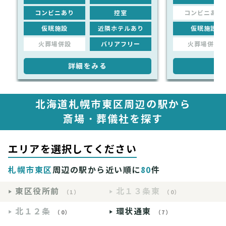
コンビニあり
控室
コンビニあり
仮眠施設
近隣ホテルあり
仮眠施設
火葬場併設
バリアフリー
火葬場併設
詳細をみる
詳
北海道札幌市東区周辺の駅から
斎場・葬儀社を探す
エリアを選択してください
札幌市東区
周辺の駅から近い順に
80
件
東区役所前
北１３条東
（1）
（0）
北１２条
環状通東
（0）
（7）