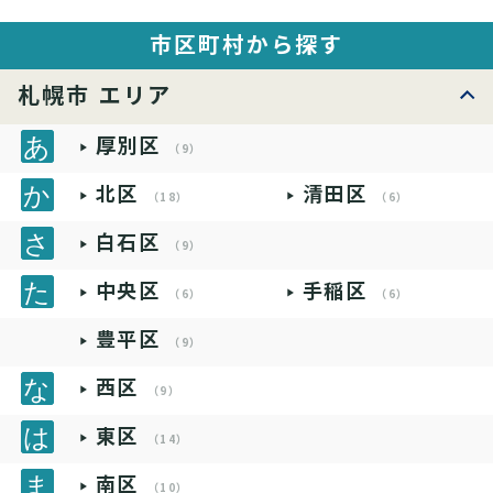
市区町村から探す
札幌市 エリア
厚別区
（9）
北区
清田区
（18）
（6）
白石区
（9）
中央区
手稲区
（6）
（6）
豊平区
（9）
西区
（9）
東区
（14）
南区
（10）