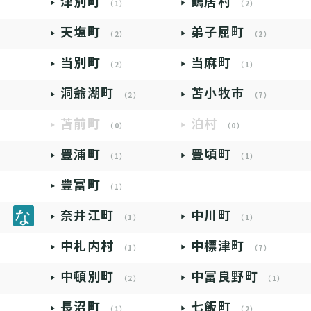
津別町
鶴居村
（1）
（2）
天塩町
弟子屈町
（2）
（2）
当別町
当麻町
（2）
（1）
洞爺湖町
苫小牧市
（2）
（7）
苫前町
泊村
（0）
（0）
豊浦町
豊頃町
（1）
（1）
豊富町
（1）
奈井江町
中川町
（1）
（1）
中札内村
中標津町
（1）
（7）
中頓別町
中富良野町
（2）
（1）
長沼町
七飯町
（1）
（2）