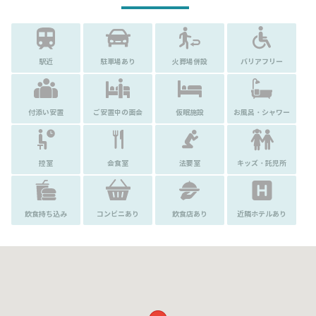
駅近
駐車場あり
火葬場併設
バリアフリー
付添い安置
ご安置中の面会
仮眠施設
お風呂・シャワー
控室
会食室
法要室
キッズ・託児所
飲食持ち込み
コンビニあり
飲食店あり
近隣ホテルあり