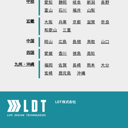
中部
愛知
静岡
岐阜
新潟
長野
富山
石川
福井
山梨
近畿
大阪
兵庫
京都
滋賀
奈良
和歌山
三重
中国
岡山
広島
島根
鳥取
山口
四国
愛媛
香川
徳島
高知
九州・沖縄
福岡
佐賀
長崎
熊本
大分
宮崎
鹿児島
沖縄
LDT株式会社