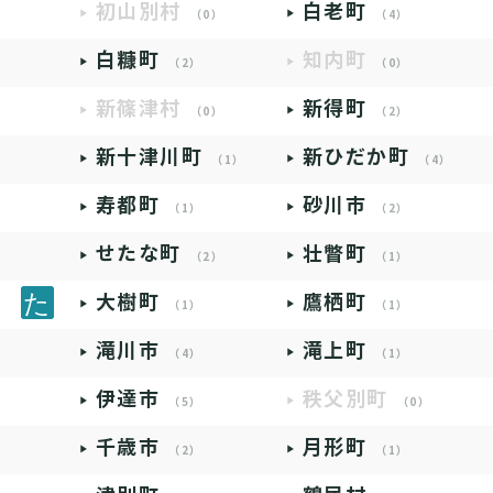
初山別村
白老町
（0）
（4）
白糠町
知内町
（2）
（0）
新篠津村
新得町
（0）
（2）
新十津川町
新ひだか町
（1）
（4）
寿都町
砂川市
（1）
（2）
せたな町
壮瞥町
（2）
（1）
大樹町
鷹栖町
（1）
（1）
滝川市
滝上町
（4）
（1）
伊達市
秩父別町
（5）
（0）
千歳市
月形町
（2）
（1）