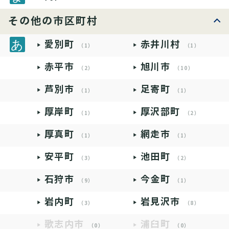
その他の市区町村
愛別町
赤井川村
（1）
（1）
赤平市
旭川市
（2）
（10）
芦別市
足寄町
（1）
（1）
厚岸町
厚沢部町
（1）
（2）
厚真町
網走市
（1）
（1）
安平町
池田町
（3）
（2）
石狩市
今金町
（9）
（1）
岩内町
岩見沢市
（3）
（8）
歌志内市
浦臼町
（0）
（0）