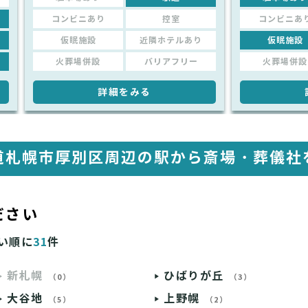
コンビニあり
控室
コンビニあ
仮眠施設
近隣ホテルあり
仮眠施設
火葬場併設
バリアフリー
火葬場併設
詳細をみる
道札幌市厚別区周辺の駅から
斎場・葬儀社
ださい
い順に
31
件
新札幌
ひばりが丘
（0）
（3）
大谷地
上野幌
（5）
（2）