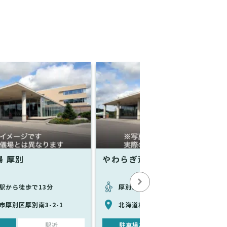
 厚別
やわらぎ斎場 厚別西
駅から徒歩で13分
厚別駅から徒歩で18分
市厚別区厚別南3-2-1
北海道札幌市厚別区厚別西5条4-1-4
駅近
駐車場あり
駅近