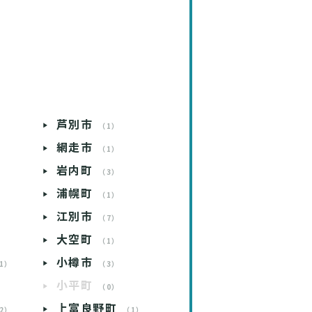
芦別市
）
（1）
網走市
）
（1）
岩内町
）
（3）
浦幌町
）
（1）
江別市
）
（7）
大空町
）
（1）
小樽市
1）
（3）
小平町
）
（0）
上富良野町
2）
（1）