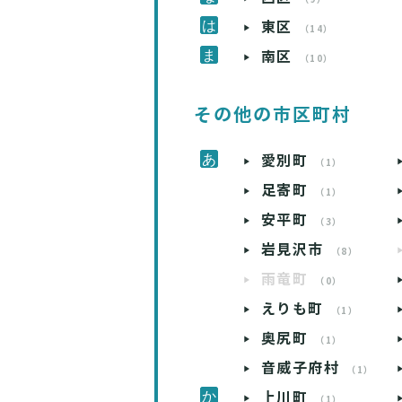
東区
（14）
南区
（10）
その他の市区町村
愛別町
（1）
足寄町
（1）
安平町
（3）
岩見沢市
（8）
雨竜町
（0）
えりも町
（1）
奥尻町
（1）
音威子府村
（1）
上川町
（1）