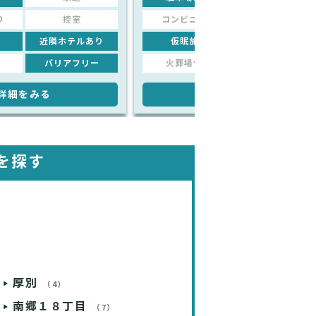
り
控室
コンビニあり
控室
近隣ホテルあり
仮眠施設
近隣ホテルあり
バリアフリー
火葬場併設
バリアフリー
詳細をみる
詳細をみる
を探す
厚別
（4）
南郷１８丁目
（7）