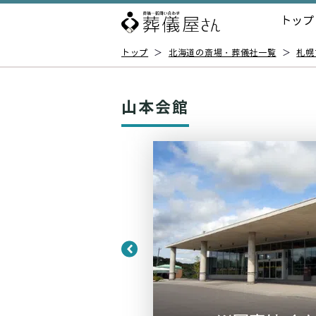
トップ
トップ
＞
北海道の斎場・葬儀社一覧
＞
札幌
山本会館