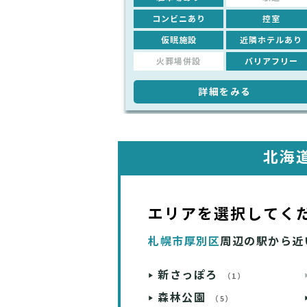
コンビニあり
控室
仮眠施設
近隣ホテルあり
火葬場併設
バリアフリー
詳細をみる
北海
エリアを選択してく
札幌市厚別区
周辺の駅から近
新さっぽろ
（1）
森林公園
（5）