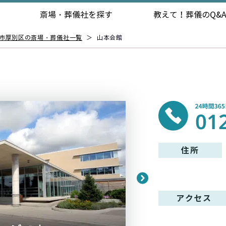
斎場・葬儀社を探す
教えて！
葬儀のQ&
市厚別区の斎場・葬儀社一覧
＞
山本会館
住所
アクセス