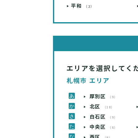
平和
（2）
エリアを選択してく
札幌市 エリア
厚別区
（9）
北区
（18）
白石区
（9）
中央区
（6）
西区
（9）