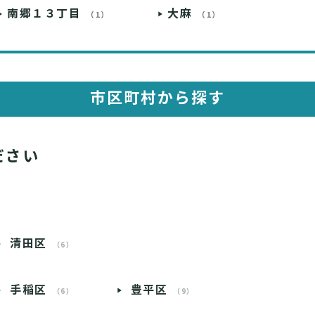
南郷１３丁目
大麻
（1）
（1）
市区町村から探す
ださい
清田区
（6）
手稲区
豊平区
（6）
（9）