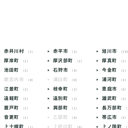
赤井川村
赤平市
旭川市
（1）
（2）
（10
厚岸町
厚沢部町
厚真町
（1）
（2）
（1
池田町
石狩市
今金町
（2）
（9）
（1
歌志内市
浦臼町
浦河町
（0）
（0）
（3
江差町
枝幸町
恵庭市
（2）
（2）
（6
遠軽町
遠別町
雄武町
（5）
（2）
（2
置戸町
興部町
長万部町
（1）
（1）
（
音更町
乙部町
帯広市
（1）
（0）
（3
上士幌町
上砂川町
上ノ国町
（1）
（0）
（