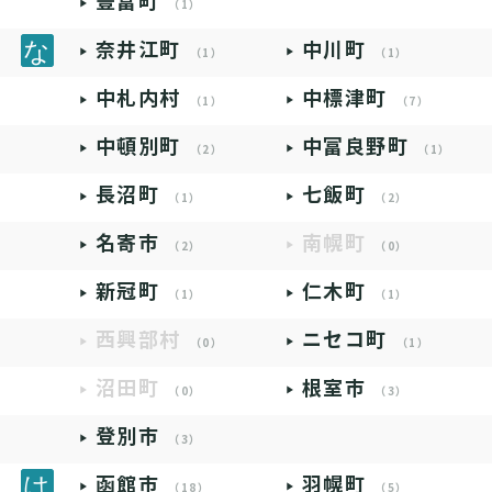
豊富町
（1）
奈井江町
中川町
（1）
（1）
中札内村
中標津町
（1）
（7）
中頓別町
中富良野町
（2）
（1）
長沼町
七飯町
（1）
（2）
名寄市
南幌町
（2）
（0）
新冠町
仁木町
（1）
（1）
西興部村
ニセコ町
（0）
（1）
沼田町
根室市
（0）
（3）
登別市
（3）
函館市
羽幌町
（18）
（5）