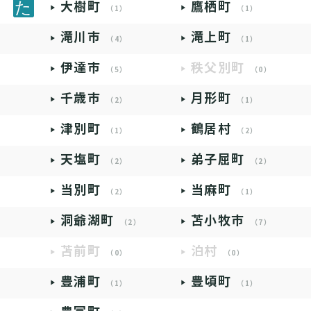
大樹町
鷹栖町
（1）
（1）
滝川市
滝上町
（4）
（1）
伊達市
秩父別町
（5）
（0）
千歳市
月形町
（2）
（1）
津別町
鶴居村
（1）
（2）
天塩町
弟子屈町
（2）
（2）
当別町
当麻町
（2）
（1）
洞爺湖町
苫小牧市
（2）
（7）
苫前町
泊村
（0）
（0）
豊浦町
豊頃町
（1）
（1）