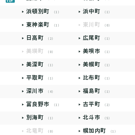
浜頓別町
浜中町
（1）
（1）
東神楽町
東川町
（1）
（0）
日高町
広尾町
（2）
（1）
美瑛町
美唄市
（0）
（1）
美深町
美幌町
（1）
（1）
平取町
比布町
（1）
（1）
深川市
福島町
（4）
（1）
富良野市
古平町
（1）
（2）
別海町
北斗市
（1）
（5）
北竜町
幌加内町
（0）
（1）