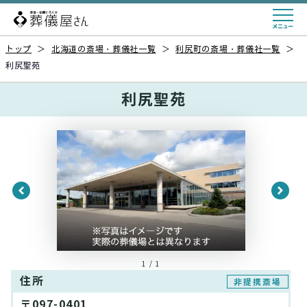
トップ
＞
北海道の斎場・葬儀社一覧
＞
利尻町の斎場・葬儀社一覧
＞
利尻聖苑
利尻聖苑
1 / 1
住所
非提携斎場
〒097-0401