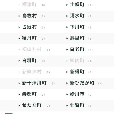
標津町
士幌町
（0）
（1）
島牧村
清水町
（1）
（1）
占冠村
下川町
（1）
（1）
積丹町
斜里町
（1）
（1）
初山別村
白老町
（0）
（4）
白糠町
知内町
（2）
（0）
新篠津村
新得町
（0）
（2）
新十津川町
新ひだか町
（1）
（4）
寿都町
砂川市
（1）
（2）
せたな町
壮瞥町
（2）
（1）