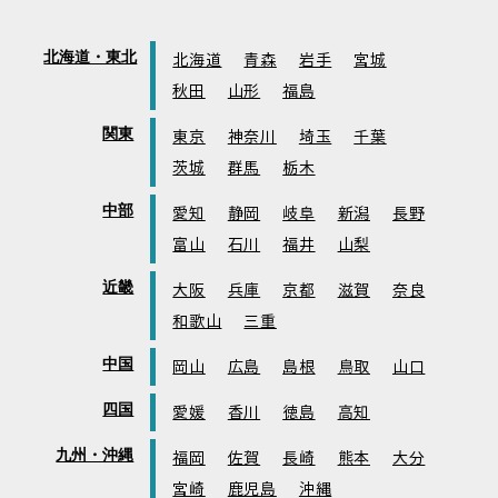
北海道・東北
北海道
青森
岩手
宮城
秋田
山形
福島
関東
東京
神奈川
埼玉
千葉
茨城
群馬
栃木
中部
愛知
静岡
岐阜
新潟
長野
富山
石川
福井
山梨
近畿
大阪
兵庫
京都
滋賀
奈良
和歌山
三重
中国
岡山
広島
島根
鳥取
山口
四国
愛媛
香川
徳島
高知
九州・沖縄
福岡
佐賀
長崎
熊本
大分
宮崎
鹿児島
沖縄