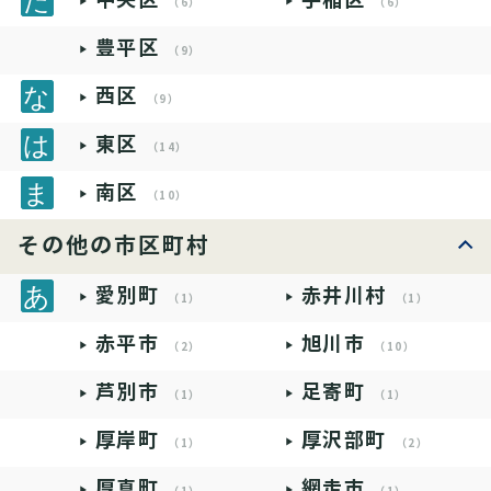
（6）
（6）
豊平区
（9）
西区
（9）
東区
（14）
南区
（10）
その他の市区町村
愛別町
赤井川村
（1）
（1）
赤平市
旭川市
（2）
（10）
芦別市
足寄町
（1）
（1）
厚岸町
厚沢部町
（1）
（2）
厚真町
網走市