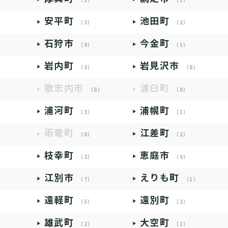
（1）
（1）
安平町
池田町
（3）
（2）
石狩市
今金町
（9）
（1）
岩内町
岩見沢市
（3）
（8）
歌志内市
浦臼町
（0）
（0）
浦河町
浦幌町
（3）
（1）
雨竜町
江差町
（0）
（2）
枝幸町
恵庭市
（2）
（6）
江別市
えりも町
（7）
（1）
遠軽町
遠別町
（5）
（2）
雄武町
大空町
（2）
（1）