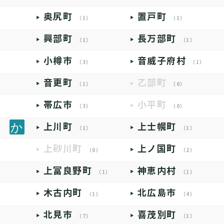
奥尻町
置戸町
（1）
（1）
興部町
長万部町
（1）
（1）
小樽市
音威子府村
（3）
（1）
音更町
乙部町
（1）
（0）
帯広市
小平町
（3）
（0）
上川町
上士幌町
（1）
（1）
上砂川町
上ノ国町
（0）
（2）
上富良野町
神恵内村
（1）
（1）
木古内町
北広島市
（1）
（4）
北見市
喜茂別町
（7）
（1）