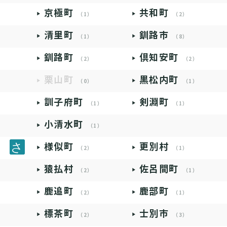
京極町
共和町
（1）
（2）
清里町
釧路市
（1）
（8）
釧路町
倶知安町
（2）
（2）
栗山町
黒松内町
（0）
（1）
訓子府町
剣淵町
（1）
（1）
小清水町
（1）
様似町
更別村
（2）
（1）
猿払村
佐呂間町
（2）
（1）
鹿追町
鹿部町
（2）
（1）
標茶町
士別市
（2）
（3）