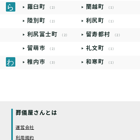
羅臼町
蘭越町
（2）
（1）
陸別町
利尻町
（2）
（1）
利尻富士町
留寿都村
（2）
（2）
留萌市
礼文町
（2）
（1）
稚内市
和寒町
（3）
（1）
葬儀屋さんとは
運営会社
利用規約