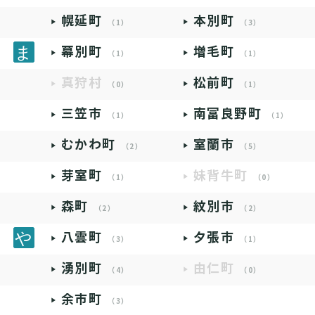
幌延町
本別町
（1）
（3）
幕別町
増毛町
（1）
（1）
真狩村
松前町
（0）
（1）
三笠市
南富良野町
（1）
（1）
むかわ町
室蘭市
（2）
（5）
芽室町
妹背牛町
（1）
（0）
森町
紋別市
（2）
（2）
八雲町
夕張市
（3）
（1）
湧別町
由仁町
（4）
（0）
余市町
（3）