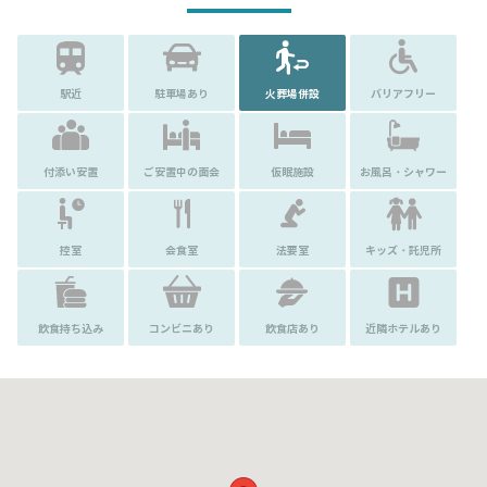
駅近
駐車場あり
火葬場併設
バリアフリー
付添い安置
ご安置中の面会
仮眠施設
お風呂・シャワー
控室
会食室
法要室
キッズ・託児所
飲食持ち込み
コンビニあり
飲食店あり
近隣ホテルあり