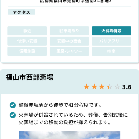
広島県福山市走島町字道閑34番地2
アクセス
駅近
駐車場あり
火葬場併設
付添い安置
安置中の面会
バリアフリー
仮眠施設
風呂•シャワー
控室
福山市西部斎場
★★★★★
☆☆☆☆☆
3.6
備後赤坂駅から徒歩で41分程度です。
火葬場が併設されているため、葬儀、告別式後に
火葬場までの移動の負担が抑えられます。