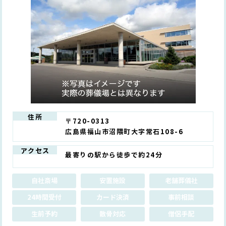
住所
〒720-0313
広島県福山市沼隈町大字常石108-6
アクセス
最寄りの駅から徒歩で約24分
自社斎場
安置施設
老舗葬儀社
24時間受付
カード決済
事前相談
生前予約
散骨対応
僧侶手配