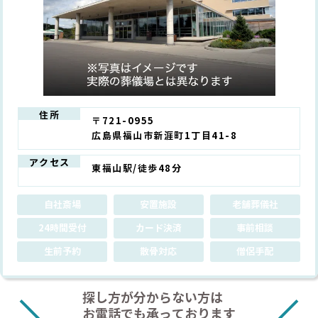
住所
〒721-0955
広島県福山市新涯町1丁目41-8
アクセス
東福山駅/徒歩48分
自社斎場
安置施設
老舗葬儀社
24時間受付
カード決済
事前相談
生前予約
散骨対応
僧侶手配
探し方が分からない方は
お電話でも承っております