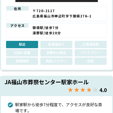
住所
〒720-2117
広島県福山市神辺町字下御領276-1
アクセス
御領駅/徒歩7分
湯野駅/徒歩28分
駅近
駐車場あり
火葬場併設
付添い安置
安置中の面会
バリアフリー
仮眠施設
風呂•シャワー
控室
JA福山市葬祭センター駅家ホール
★★★★★
☆☆☆☆☆
4.0
駅家駅から徒歩7分程度で、アクセスが良好な斎
場です。