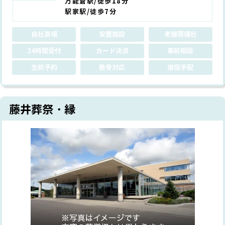
万能倉駅/徒歩18分
駅家駅/徒歩7分
自社斎場
安置施設
老舗葬儀社
24時間受付
カード決済
事前相談
生前予約
散骨対応
僧侶手配
藤井葬祭・縁