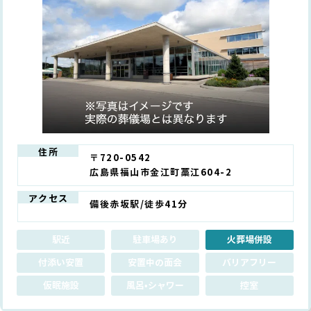
住所
〒720-0542
広島県福山市金江町藁江604-2
アクセス
備後赤坂駅/徒歩41分
駅近
駐車場あり
火葬場併設
付添い安置
安置中の面会
バリアフリー
仮眠施設
風呂•シャワー
控室