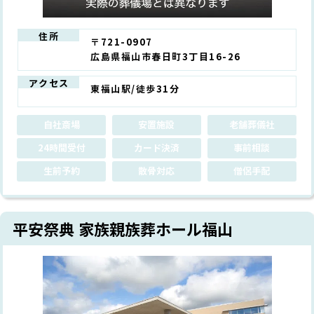
住所
〒721-0907
広島県福山市春日町3丁目16-26
アクセス
東福山駅/徒歩31分
自社斎場
安置施設
老舗葬儀社
24時間受付
カード決済
事前相談
生前予約
散骨対応
僧侶手配
平安祭典 家族親族葬ホール福山