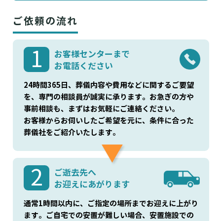
深品葬祭会館
セレマあんしん祭典福山駅前
、
ご依頼の流れ
シティホール
神辺ふかしな葬祭御領ホール
、
等がよく利用されております。
1
お客様センターまで
お電話ください
24時間365日、葬儀内容や費用などに関するご要望
を、専門の相談員が誠実に承ります。お急ぎの方や
事前相談も、まずはお気軽にご連絡ください。
お客様からお伺いしたご希望を元に、条件に合った
葬儀社をご紹介いたします。
2
ご逝去先へ
お迎えにあがります
通常1時間以内に、ご指定の場所までお迎えに上がり
ます。ご自宅での安置が難しい場合、安置施設での