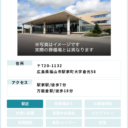
住所
〒720-1132
広島県福山市駅家町大字倉光58
アクセス
駅家駅/徒歩7分
万能倉駅/徒歩18分
駅近
駐車場あり
火葬場併設
付添い安置
安置中の面会
バリアフリー
仮眠施設
風呂•シャワー
控室