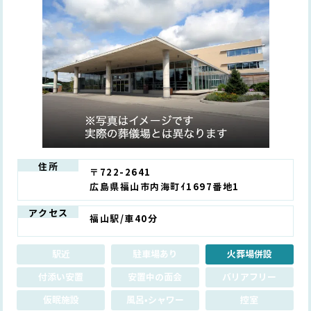
住所
〒722-2641
広島県福山市内海町ｲ1697番地1
アクセス
福山駅/車40分
駅近
駐車場あり
火葬場併設
付添い安置
安置中の面会
バリアフリー
仮眠施設
風呂•シャワー
控室