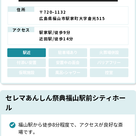
住所
〒720-1132
広島県福山市駅家町大字倉光515
アクセス
駅家駅/徒歩9分
近田駅/徒歩14分
駅近
駐車場あり
火葬場併設
付添い安置
安置中の面会
バリアフリー
仮眠施設
風呂•シャワー
控室
セレマあんしん祭典福山駅前シティホー
ル
福山駅から徒歩8分程度で、アクセスが良好な斎
場です。