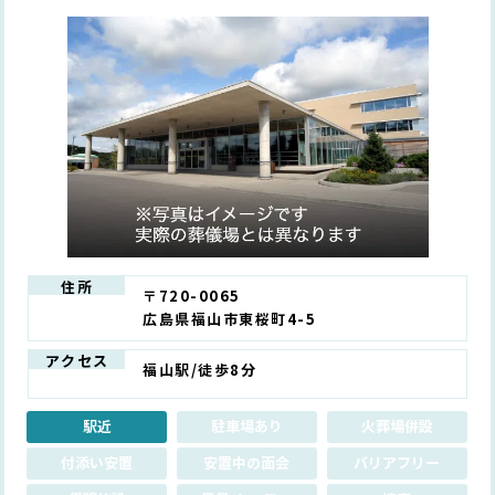
住所
〒720-0065
広島県福山市東桜町4-5
アクセス
福山駅/徒歩8分
駅近
駐車場あり
火葬場併設
付添い安置
安置中の面会
バリアフリー