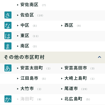
安佐南区
（7）
佐伯区
（10）
中区
西区
（5）
（9）
東区
（11）
南区
（3）
その他の市区町村
安芸太田町
安芸高田市
（1）
（3）
江田島市
大崎上島町
（5）
（1）
大竹市
尾道市
（2）
（19）
海田町
北広島町
（0）
（5）