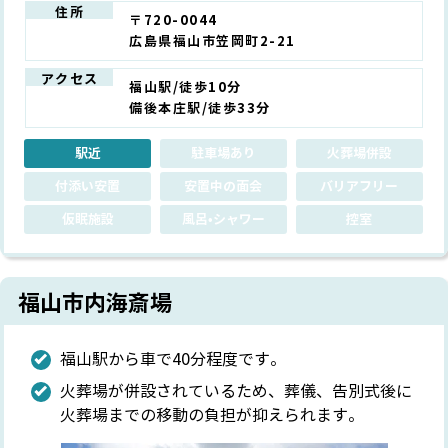
住所
〒720-0044
広島県福山市笠岡町2-21
アクセス
福山駅/徒歩10分
備後本庄駅/徒歩33分
駅近
駐車場あり
火葬場併設
付添い安置
安置中の面会
バリアフリー
仮眠施設
風呂•シャワー
控室
福山市内海斎場
福山駅から車で40分程度です。
火葬場が併設されているため、葬儀、告別式後に
火葬場までの移動の負担が抑えられます。