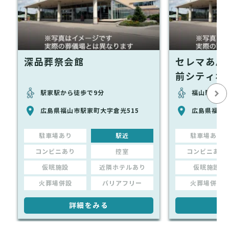
深品葬祭会館
セレマあん
前シティホ
駅家駅から徒歩で9分
福山駅から
広島県福山市駅家町大字倉光515
広島県福山市
駐車場あり
駅近
駐車場あり
コンビニあり
控室
コンビニあり
仮眠施設
近隣ホテルあり
仮眠施設
火葬場併設
バリアフリー
火葬場併設
詳細をみる
詳