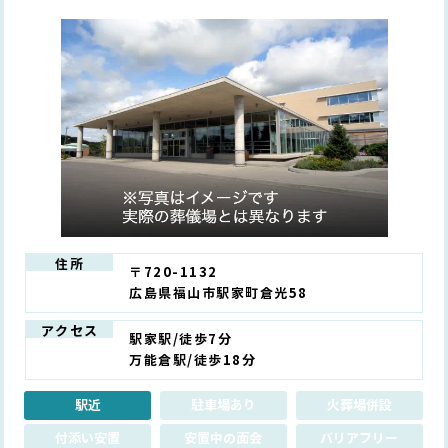
住所
〒720-1132
広島県福山市駅家町倉光58
アクセス
駅家駅/徒歩7分
万能倉駅/徒歩18分
駅近
駐車場あり
火葬場併設
付添い安置
安置中の面会
バリアフリー