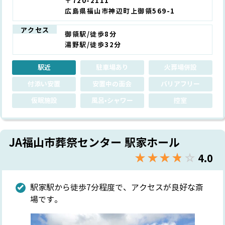
〒720-2111
広島県福山市神辺町上御領569-1
アクセス
御領駅/徒歩8分
湯野駅/徒歩32分
駅近
駐車場あり
火葬場併設
付添い安置
安置中の面会
バリアフリー
仮眠施設
風呂•シャワー
控室
JA福山市葬祭センター 駅家ホール
★★★★★
☆☆☆☆☆
4.0
駅家駅から徒歩7分程度で、アクセスが良好な斎
場です。