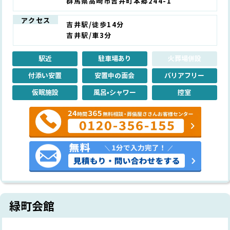
群馬県高崎市吉井町本郷244-1
アクセス
吉井駅/徒歩14分
吉井駅/車3分
駅近
駐車場あり
火葬場併設
付添い安置
安置中の面会
バリアフリー
仮眠施設
風呂•シャワー
控室
緑町会館