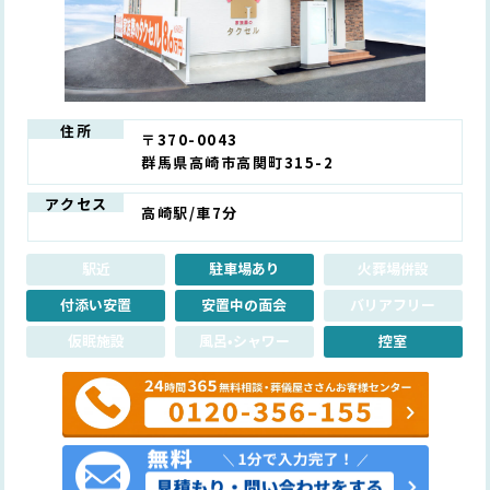
住所
〒370-0043
群馬県高崎市高関町315-2
アクセス
高崎駅/車7分
駅近
駐車場あり
火葬場併設
付添い安置
安置中の面会
バリアフリー
仮眠施設
風呂•シャワー
控室