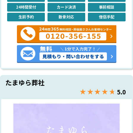
24時間受付
カード決済
事前相談
生前予約
散骨対応
僧侶手配
たまゆら葬社
★★★★★
☆☆☆☆☆
5.0