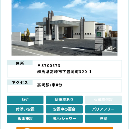
住所
〒3700873
群馬県高崎市下豊岡町320-1
アクセス
高崎駅/車8分
駅近
駐車場あり
火葬場併設
付添い安置
安置中の面会
バリアフリー
仮眠施設
風呂•シャワー
控室