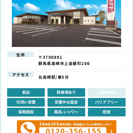
住所
〒3700801
群馬県高崎市上並榎町286
アクセス
北高崎駅/車5分
駅近
駐車場あり
火葬場併設
付添い安置
安置中の面会
バリアフリー
仮眠施設
風呂•シャワー
控室