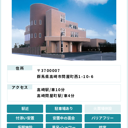
住所
〒3700007
群馬県高崎市問屋町西1-10-6
アクセス
高崎駅/車10分
高崎問屋町駅/車4分
駅近
駐車場あり
火葬場併設
付添い安置
安置中の面会
バリアフリー
仮眠施設
風呂•シャワー
控室