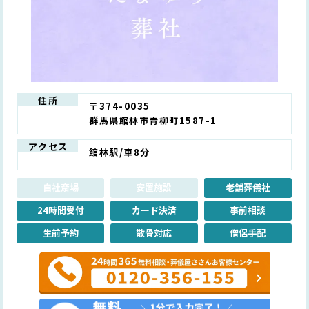
住所
〒374-0035
群馬県館林市青柳町1587-1
アクセス
館林駅/車8分
自社斎場
安置施設
老舗葬儀社
24時間受付
カード決済
事前相談
生前予約
散骨対応
僧侶手配