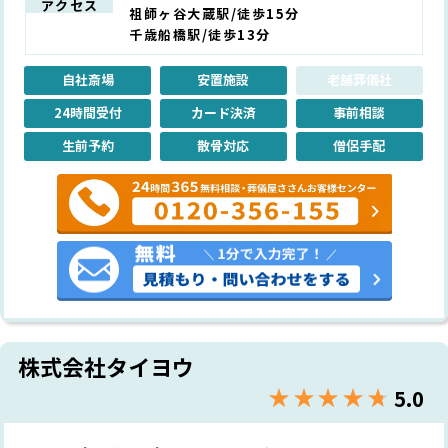
アクセス
祖師ヶ谷大蔵駅/徒歩15分
千歳船橋駅/徒歩13分
自社斎場
安置施設
老舗葬儀社
24時間受付
カード決済
事前相談
生前予約
散骨対応
僧侶手配
株式会社タイヨウ
★★★★★
☆☆☆☆☆
5.0