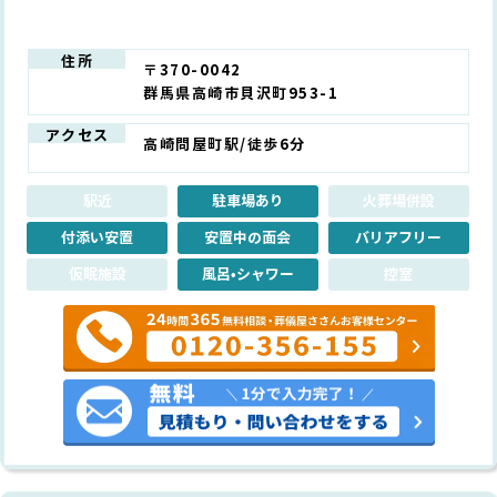
住所
〒370-0042
群馬県高崎市貝沢町953-1
アクセス
高崎問屋町駅/徒歩6分
駅近
駐車場あり
火葬場併設
付添い安置
安置中の面会
バリアフリー
仮眠施設
風呂•シャワー
控室