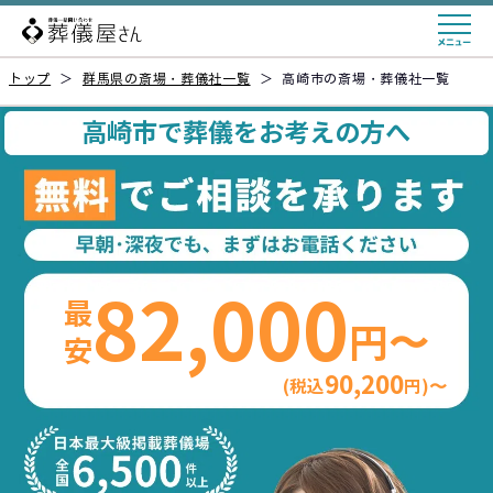
トップ
＞
群馬県の斎場・葬儀社一覧
＞
高崎市の斎場・葬儀社一覧
高崎市で葬儀をお考えの方へ
82,000
最安
円〜
90,200
(税込
円)〜