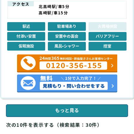
アクセス
北高崎駅/車5分
高崎駅/車15分
駅近
駐車場あり
火葬場併設
付添い安置
安置中の面会
バリアフリー
仮眠施設
風呂•シャワー
控室
もっと見る
次の10件を表示する（検索結果：30件）