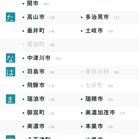
関市
（8）
高山市
多治見市
（4）
（7）
垂井町
土岐市
（4）
（4）
富加町
（0）
中津川市
（9）
羽島市
東白川村
（6）
（0）
飛騨市
七宗町
（2）
（0）
瑞浪市
瑞穂市
（4）
（5）
御嵩町
美濃加茂市
（2）
（7）
美濃市
本巣市
（4）
（8）