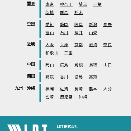
関東
東京
神奈川
埼玉
千葉
茨城
群馬
栃木
中部
愛知
静岡
岐阜
新潟
長野
富山
石川
福井
山梨
近畿
大阪
兵庫
京都
滋賀
奈良
和歌山
三重
中国
岡山
広島
島根
鳥取
山口
四国
愛媛
香川
徳島
高知
九州・沖縄
福岡
佐賀
長崎
熊本
大分
宮崎
鹿児島
沖縄
LDT株式会社