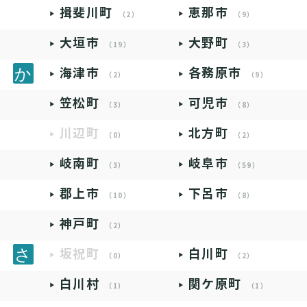
揖斐川町
恵那市
（2）
（9）
大垣市
大野町
（19）
（3）
海津市
各務原市
（2）
（9）
笠松町
可児市
（3）
（8）
川辺町
北方町
（0）
（2）
岐南町
岐阜市
（3）
（59）
郡上市
下呂市
（10）
（8）
神戸町
（2）
坂祝町
白川町
（0）
（2）
白川村
関ケ原町
（1）
（1）