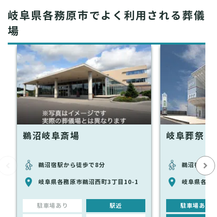
岐阜県各務原市でよく利用される葬儀
場
鵜沼岐阜斎場
岐阜葬祭 
鵜沼宿駅から徒歩で8分
鵜沼宿駅か
岐阜県各務原市鵜沼西町3丁目10-1
岐阜県各務原
駐車場あり
駅近
駐車場あり