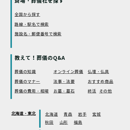
斎場・葬儀社を探す
全国から探す
路線・駅名で検索
施設名・郵便番号で検索
教えて！葬儀のQ&A
葬儀の知識
オンライン葬儀
仏壇・仏具
葬儀のマナー
法事・法要
おすすめ商品
葬儀の費用・相場
お墓・墓石
終活
その他
北海道・東北
北海道
青森
岩手
宮城
秋田
山形
福島