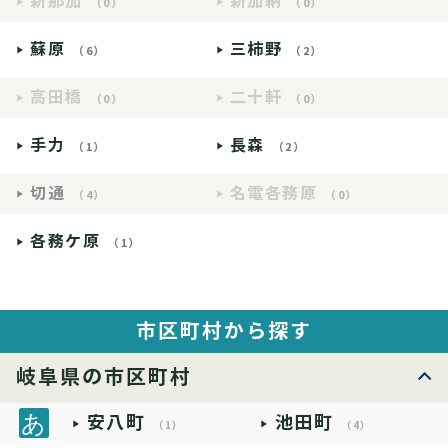
新那加
新加納
（0）
（0）
蘇原
三柿野
（6）
（2）
高田橋
二十軒
（0）
（0）
手力
長森
（1）
（2）
切通
名電各務原
（4）
（0）
各務ケ原
（1）
市区町村から探す
岐阜県の市区町村
安八町
池田町
（1）
（4）