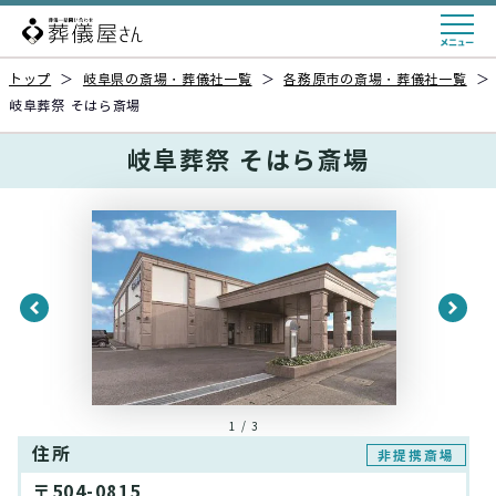
トップ
＞
岐阜県の斎場・葬儀社一覧
＞
各務原市の斎場・葬儀社一覧
＞
岐阜葬祭 そはら斎場
岐阜葬祭 そはら斎場
1 / 3
住所
非提携斎場
〒504-0815