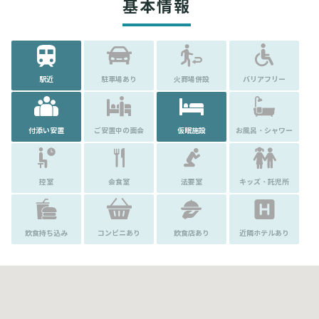
基本情報
駅近
駐車場あり
火葬場併設
バリアフリー
付添い安置
ご安置中の面会
仮眠施設
お風呂・シャワー
控室
会食室
法要室
キッズ・託児所
飲食持ち込み
コンビニあり
飲食店あり
近隣ホテルあり