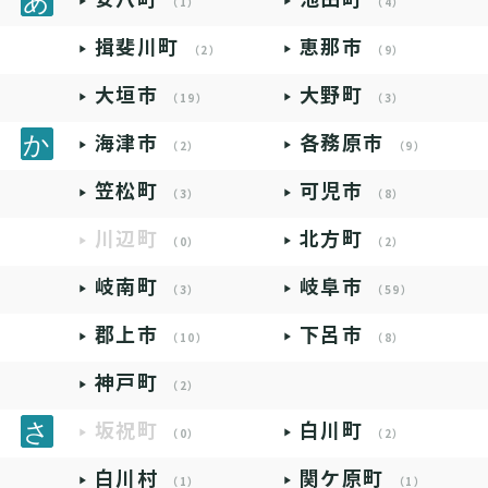
（1）
（4）
揖斐川町
恵那市
（2）
（9）
大垣市
大野町
（19）
（3）
海津市
各務原市
（2）
（9）
笠松町
可児市
（3）
（8）
川辺町
北方町
（0）
（2）
岐南町
岐阜市
（3）
（59）
郡上市
下呂市
（10）
（8）
神戸町
（2）
坂祝町
白川町
（0）
（2）
白川村
関ケ原町
（1）
（1）