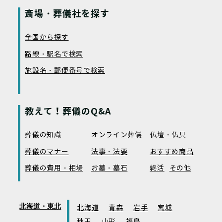
斎場・葬儀社を探す
全国から探す
路線・駅名で検索
施設名・郵便番号で検索
教えて！葬儀のQ&A
葬儀の知識
オンライン葬儀
仏壇・仏具
葬儀のマナー
法事・法要
おすすめ商品
葬儀の費用・相場
お墓・墓石
終活
その他
北海道・東北
北海道
青森
岩手
宮城
秋田
山形
福島