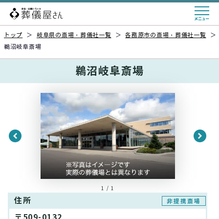
トップ
＞
岐阜県の斎場・葬儀社一覧
＞
各務原市の斎場・葬儀社一覧
＞
鵜沼岐阜斎場
鵜沼岐阜斎場
1 / 1
住所
非提携斎場
〒509-0132