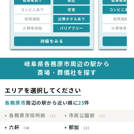
駐車場あり
駅近
駐車場あり
コンビニあり
控室
コンビニあり
仮眠施設
近隣ホテルあり
仮眠施設
火葬場併設
バリアフリー
火葬場併設
詳細をみる
詳
岐阜県各務原市周辺の駅から
斎場・葬儀社を探す
エリアを選択してください
各務原市
周辺の駅から近い順に
25
件
各務原市役所前
市民公園前
（2）
（1）
六軒
那加
（4）
（2）