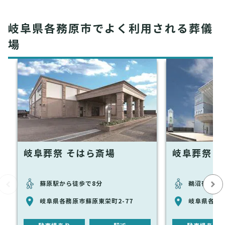
岐阜県各務原市でよく利用される葬儀
場
岐阜葬祭 そはら斎場
岐阜葬祭 
蘇原駅から徒歩で8分
鵜沼宿駅か
岐阜県各務原市蘇原東栄町2-77
岐阜県各務原