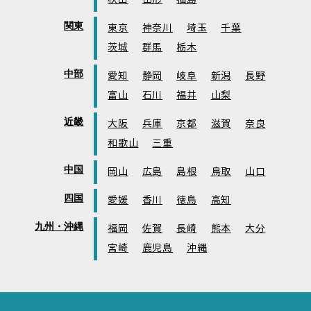
関東
東京
神奈川
埼玉
千葉
茨城
群馬
栃木
中部
愛知
静岡
岐阜
新潟
長野
富山
石川
福井
山梨
近畿
大阪
兵庫
京都
滋賀
奈良
和歌山
三重
中国
岡山
広島
島根
鳥取
山口
四国
愛媛
香川
徳島
高知
九州・沖縄
福岡
佐賀
長崎
熊本
大分
宮崎
鹿児島
沖縄