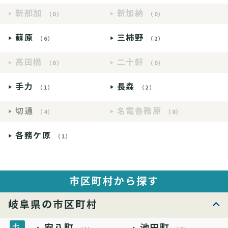
新那加
新加納
（0）
（0）
蘇原
三柿野
（6）
（2）
高田橋
二十軒
（0）
（0）
手力
長森
（1）
（2）
切通
名電各務原
（4）
（0）
各務ケ原
（1）
市区町村から探す
岐阜県の市区町村
安八町
池田町