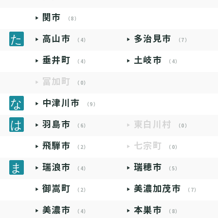
関市
（8）
高山市
多治見市
（4）
（7）
垂井町
土岐市
（4）
（4）
富加町
（0）
中津川市
（9）
羽島市
東白川村
（6）
（0）
飛騨市
七宗町
（2）
（0）
瑞浪市
瑞穂市
（4）
（5）
御嵩町
美濃加茂市
（2）
（7）
美濃市
本巣市
（4）
（8）