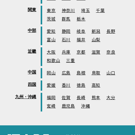
関東
東京
神奈川
埼玉
千葉
茨城
群馬
栃木
中部
愛知
静岡
岐阜
新潟
長野
富山
石川
福井
山梨
近畿
大阪
兵庫
京都
滋賀
奈良
和歌山
三重
中国
岡山
広島
島根
鳥取
山口
四国
愛媛
香川
徳島
高知
九州・沖縄
福岡
佐賀
長崎
熊本
大分
宮崎
鹿児島
沖縄