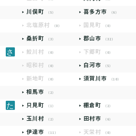
川俣町
喜多方市
（5）
（6）
北塩原村
国見町
（0）
（0）
桑折町
郡山市
（3）
（32）
鮫川村
下郷町
（0）
（0）
昭和村
白河市
（0）
（5）
新地町
須賀川市
（0）
（10）
相馬市
（2）
只見町
棚倉町
（1）
（2）
玉川村
田村市
（2）
（6）
伊達市
天栄村
（11）
（0）