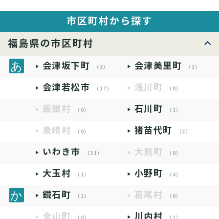
市区町村から探す
福島県の市区町村
会津坂下町
会津美里町
（3）
（1）
会津若松市
浅川町
（17）
（0）
飯舘村
石川町
（0）
（3）
泉崎村
猪苗代町
（0）
（3）
いわき市
大熊町
（31）
（0）
大玉村
小野町
（1）
（4）
鏡石町
葛尾村
（2）
（0）
金山町
川内村
（0）
（1）