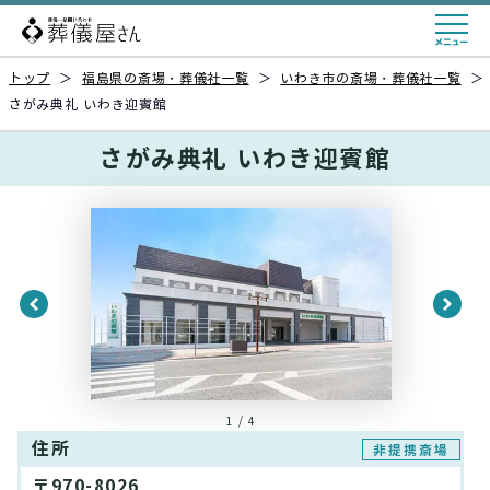
トップ
＞
福島県の斎場・葬儀社一覧
＞
いわき市の斎場・葬儀社一覧
＞
さがみ典礼 いわき迎賓館
さがみ典礼 いわき迎賓館
1 / 4
住所
非提携斎場
〒970-8026