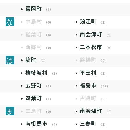
富岡町
（1）
中島村
浪江町
（0）
（1）
楢葉町
西会津町
（0）
（2）
西郷村
二本松市
（0）
（9）
塙町
磐梯町
（1）
（0）
檜枝岐村
平田村
（1）
（1）
広野町
福島市
（1）
（32）
双葉町
古殿町
（1）
（0）
三島町
南会津町
（0）
（7）
南相馬市
三春町
（4）
（1）