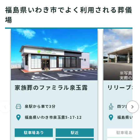
福島県いわき市でよく利用される葬儀
場
家族葬のファミラル泉玉露
リリーブホ
泉駅から車で3分
四ツ倉駅か
福島県いわき市泉玉露5-17-12
福島県いわき
駐車場あり
駅近
駐車場あり