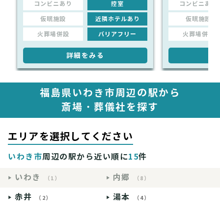
コンビニあり
控室
コンビニあり
仮眠施設
近隣ホテルあり
仮眠施設
火葬場併設
バリアフリー
火葬場併設
詳細をみる
詳
福島県いわき市周辺の駅から
斎場・葬儀社を探す
エリアを選択してください
いわき市
周辺の駅から近い順に
15
件
いわき
内郷
（1）
（8）
赤井
湯本
（2）
（4）