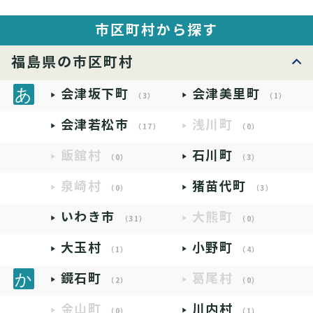
市区町村から探す
福島県の市区町村
会津坂下町
会津美里町
（3）
（1）
会津若松市
浅川町
（17）
（0）
飯舘村
石川町
（0）
（3）
泉崎村
猪苗代町
（0）
（3）
いわき市
大熊町
（31）
（0）
大玉村
小野町
（1）
（4）
鏡石町
葛尾村
（2）
（0）
金山町
川内村
（0）
（1）