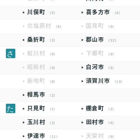
川俣町
喜多方市
（5）
（6）
北塩原村
国見町
（0）
（0）
桑折町
郡山市
（3）
（32）
鮫川村
下郷町
（0）
（0）
昭和村
白河市
（0）
（5）
新地町
須賀川市
（0）
（10）
相馬市
（2）
只見町
棚倉町
（1）
（2）
玉川村
田村市
（2）
（6）
伊達市
天栄村
（11）
（0）