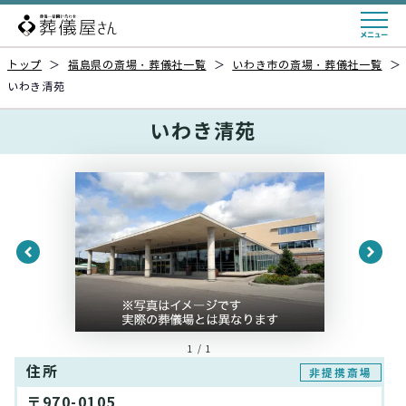
トップ
＞
福島県の斎場・葬儀社一覧
＞
いわき市の斎場・葬儀社一覧
＞
いわき清苑
いわき清苑
1 / 1
住所
非提携斎場
〒970-0105