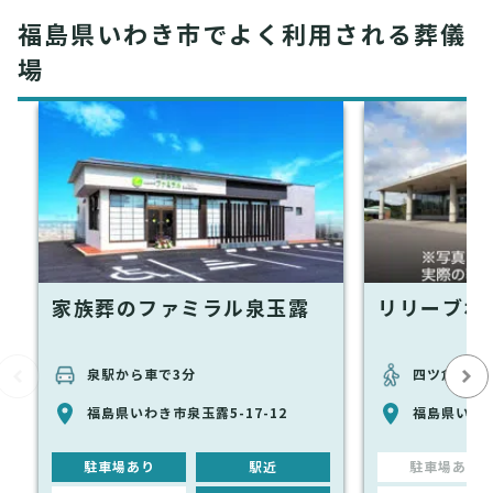
福島県いわき市でよく利用される葬儀
場
家族葬のファミラル泉玉露
リリーブホ
泉駅から車で3分
四ツ倉駅か
福島県いわき市泉玉露5-17-12
福島県いわき
駐車場あり
駅近
駐車場あり