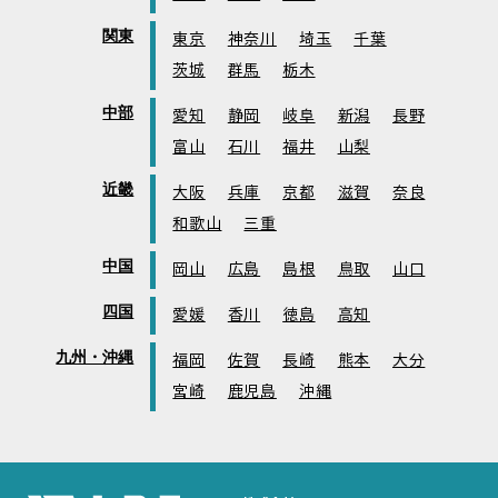
関東
東京
神奈川
埼玉
千葉
茨城
群馬
栃木
中部
愛知
静岡
岐阜
新潟
長野
富山
石川
福井
山梨
近畿
大阪
兵庫
京都
滋賀
奈良
和歌山
三重
中国
岡山
広島
島根
鳥取
山口
四国
愛媛
香川
徳島
高知
九州・沖縄
福岡
佐賀
長崎
熊本
大分
宮崎
鹿児島
沖縄