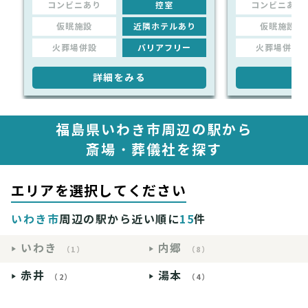
コンビニあり
控室
コンビニあり
仮眠施設
近隣ホテルあり
仮眠施設
火葬場併設
バリアフリー
火葬場併設
詳細をみる
詳
福島県いわき市周辺の駅から
斎場・葬儀社を探す
エリアを選択してください
いわき市
周辺の駅から近い順に
15
件
いわき
内郷
（1）
（8）
赤井
湯本
（2）
（4）