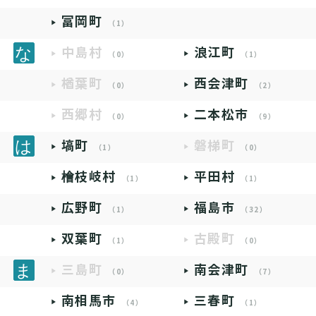
富岡町
（1）
中島村
浪江町
（0）
（1）
楢葉町
西会津町
（0）
（2）
西郷村
二本松市
（0）
（9）
塙町
磐梯町
（1）
（0）
檜枝岐村
平田村
（1）
（1）
広野町
福島市
（1）
（32）
双葉町
古殿町
（1）
（0）
三島町
南会津町
（0）
（7）
南相馬市
三春町
（4）
（1）