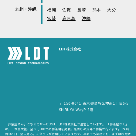
九州・沖縄
福岡
佐賀
長崎
熊本
大分
宮崎
鹿児島
沖縄
LDT株式会社
〒 150-0041 東京都渋谷区神南1丁目6-5
SHIBUYA WayP 9階
「葬儀屋さん」こちらのサービスは、LDT株式会社が運営しています。 「葬儀屋さん」
は、日本最大級、全国6,500件の葬儀場を掲載。最寄りの式場で葬儀が行えます。 24時
間365日・全国対応。スタッフが待機していますので、早朝でも深夜でも、まずはお電話