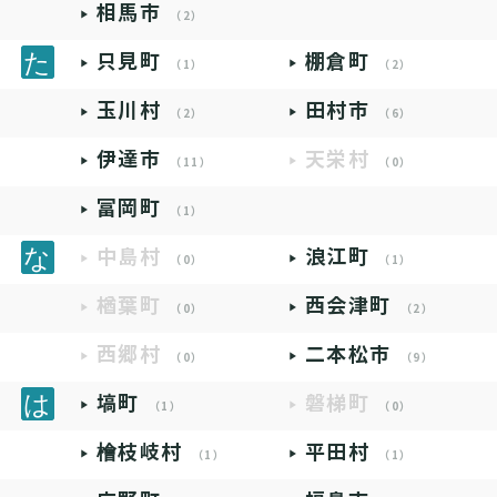
相馬市
（2）
只見町
棚倉町
（1）
（2）
玉川村
田村市
（2）
（6）
伊達市
天栄村
（11）
（0）
富岡町
（1）
中島村
浪江町
（0）
（1）
楢葉町
西会津町
（0）
（2）
西郷村
二本松市
（0）
（9）
塙町
磐梯町
（1）
（0）
檜枝岐村
平田村
（1）
（1）