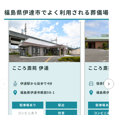
福島県伊達市でよく利用される葬儀場
こころ斎苑 伊達
こころ斎苑
伊達駅から徒歩で4分
保原駅から車
福島県伊達市根田58-1
福島県伊達
駐車場あり
駅近
駐車場あり
コンビニあり
控室
コンビニあり