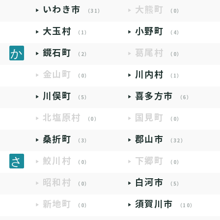
いわき市
大熊町
（31）
（0）
大玉村
小野町
（1）
（4）
鏡石町
葛尾村
（2）
（0）
金山町
川内村
（0）
（1）
川俣町
喜多方市
（5）
（6）
北塩原村
国見町
（0）
（0）
桑折町
郡山市
（3）
（32）
鮫川村
下郷町
（0）
（0）
昭和村
白河市
（0）
（5）
新地町
須賀川市
（0）
（10）