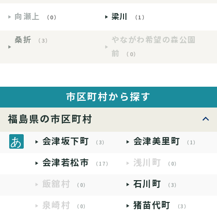
向瀬上
梁川
（0）
（1）
桑折
やながわ希望の森公園
（3）
前
（0）
市区町村から探す
福島県の市区町村
会津坂下町
会津美里町
（3）
（1）
会津若松市
浅川町
（17）
（0）
飯舘村
石川町
（0）
（3）
泉崎村
猪苗代町
（0）
（3）