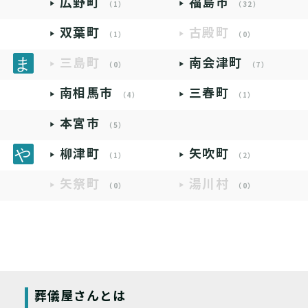
広野町
福島市
（1）
（32）
双葉町
古殿町
（1）
（0）
三島町
南会津町
（0）
（7）
南相馬市
三春町
（4）
（1）
本宮市
（5）
柳津町
矢吹町
（1）
（2）
矢祭町
湯川村
（0）
（0）
葬儀屋さんとは