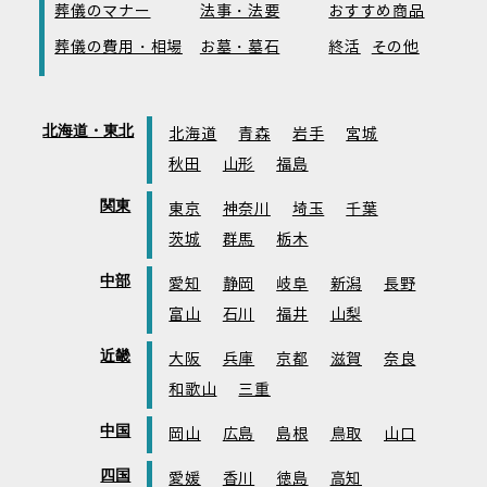
葬儀のマナー
法事・法要
おすすめ商品
葬儀の費用・相場
お墓・墓石
終活
その他
北海道・東北
北海道
青森
岩手
宮城
秋田
山形
福島
関東
東京
神奈川
埼玉
千葉
茨城
群馬
栃木
中部
愛知
静岡
岐阜
新潟
長野
富山
石川
福井
山梨
近畿
大阪
兵庫
京都
滋賀
奈良
和歌山
三重
中国
岡山
広島
島根
鳥取
山口
四国
愛媛
香川
徳島
高知