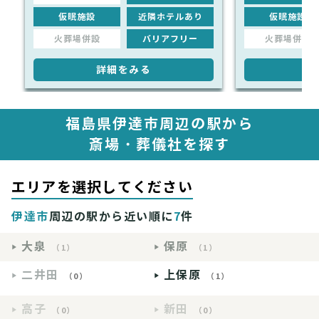
仮眠施設
近隣ホテルあり
仮眠施設
火葬場併設
バリアフリー
火葬場併設
詳細をみる
詳
福島県伊達市周辺の駅から
斎場・葬儀社を探す
エリアを選択してください
伊達市
周辺の駅から近い順に
7
件
大泉
保原
（1）
（1）
二井田
上保原
（0）
（1）
高子
新田
（0）
（0）