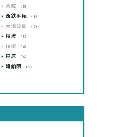
薬院
（0）
西鉄平尾
（1）
大濠公園
（0）
桜坂
（3）
柚須
（0）
笹原
（6）
雑餉隈
（5）