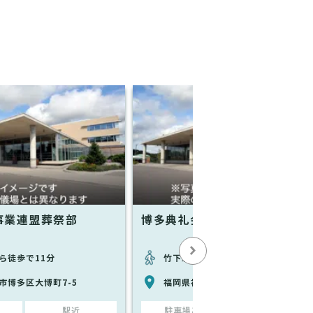
事業連盟葬祭部
博多典礼会館
ら徒歩で11分
竹下駅から徒歩で13分
市博多区大博町7-5
福岡県福岡市博多区那珂3-22-24
駅近
駐車場あり
駅近