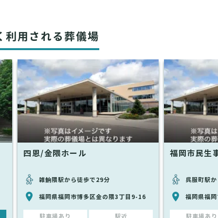
く利用される葬儀場
四恩/金隈ホール
福岡市民生
雑餉隈駅から徒歩で29分
呉服町駅か
福岡県福岡市博多区金の隈3丁目9-16
福岡県福岡
駐車場あり
駅近
駐車場あり