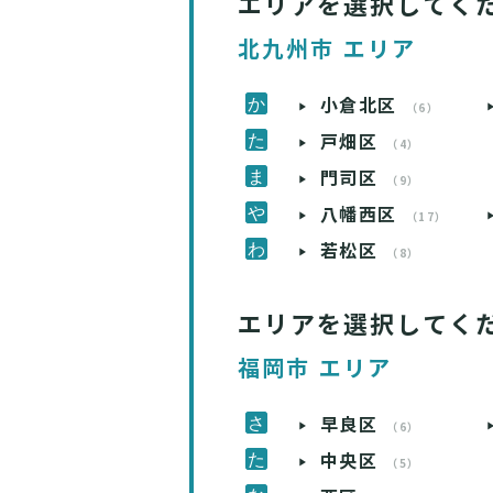
エリアを選択してく
北九州市 エリア
小倉北区
（6）
戸畑区
（4）
門司区
（9）
八幡西区
（17）
若松区
（8）
エリアを選択してく
福岡市 エリア
早良区
（6）
中央区
（5）