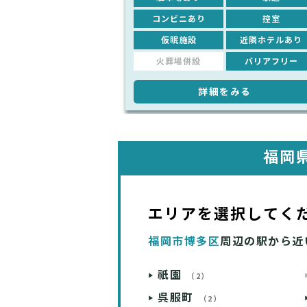
コンビニあり
控室
仮眠施設
近隣ホテルあり
火葬場併設
バリアフリー
詳細をみる
福岡
エリアを選択してく
福岡市博多区
周辺の駅から近
祇園
（2）
呉服町
（2）