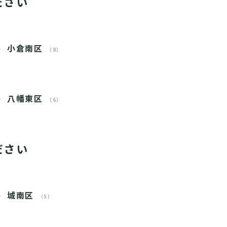
ださい
小倉南区
（8）
八幡東区
（6）
ださい
城南区
（5）