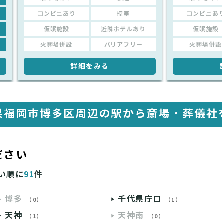
コンビニあり
控室
コンビニあ
仮眠施設
近隣ホテルあり
仮眠施設
火葬場併設
バリアフリー
火葬場併設
詳細をみる
県福岡市博多区周辺の駅から
斎場・葬儀社
ださい
い順に
91
件
博多
千代県庁口
（0）
（1）
天神
天神南
（1）
（0）