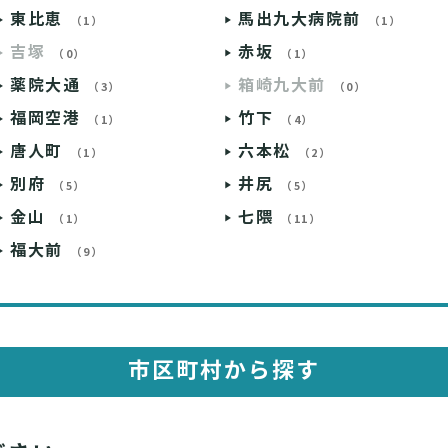
東比恵
馬出九大病院前
（1）
（1）
吉塚
赤坂
（0）
（1）
薬院大通
箱崎九大前
（3）
（0）
福岡空港
竹下
（1）
（4）
唐人町
六本松
（1）
（2）
別府
井尻
（5）
（5）
金山
七隈
（1）
（11）
福大前
（9）
市区町村から探す