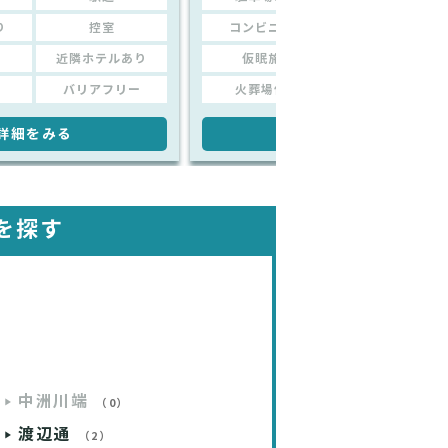
り
控室
コンビニあり
控室
近隣ホテルあり
仮眠施設
近隣ホテルあり
バリアフリー
火葬場併設
バリアフリー
詳細をみる
詳細をみる
を探す
中洲川端
（0）
渡辺通
（2）