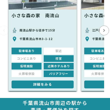
小さな森の家 南流山
小さな森の
南流山駅から徒歩で15分
江戸川台駅
千葉県流山市木3-1-12
千葉県流山市
駐車場あり
駅近
駐車場あり
コンビニあり
控室
コンビニあり
仮眠施設
近隣ホテルあり
仮眠施設
火葬場併設
バリアフリー
火葬場併設
詳細をみる
詳
千葉県流山市周辺の駅から