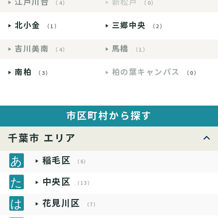
江戸川台
新松戸
（4）
（0）
北小金
三郷中央
（1）
（2）
吉川美南
馬橋
（4）
（1）
南柏
柏の葉キャンパス
（3）
（0）
市区町村から探す
千葉市 エリア
稲毛区
（6）
中央区
（13）
花見川区
（7）