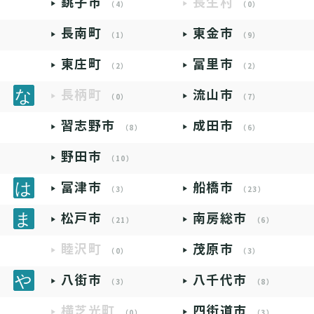
銚子市
長生村
（4）
（0）
長南町
東金市
（1）
（9）
東庄町
富里市
（2）
（2）
長柄町
流山市
（0）
（7）
習志野市
成田市
（8）
（6）
野田市
（10）
富津市
船橋市
（3）
（23）
松戸市
南房総市
（21）
（6）
睦沢町
茂原市
（0）
（3）
八街市
八千代市
（3）
（8）
横芝光町
四街道市
（0）
（3）