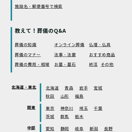
施設名・郵便番号で検索
教えて！葬儀のQ&A
葬儀の知識
オンライン葬儀
仏壇・仏具
葬儀のマナー
法事・法要
おすすめ商品
葬儀の費用・相場
お墓・墓石
終活
その他
北海道・東北
北海道
青森
岩手
宮城
秋田
山形
福島
関東
東京
神奈川
埼玉
千葉
茨城
群馬
栃木
中部
愛知
静岡
岐阜
新潟
長野