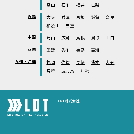
富山
石川
福井
山梨
近畿
大阪
兵庫
京都
滋賀
奈良
和歌山
三重
中国
岡山
広島
島根
鳥取
山口
四国
愛媛
香川
徳島
高知
九州・沖縄
福岡
佐賀
長崎
熊本
大分
宮崎
鹿児島
沖縄
LDT株式会社