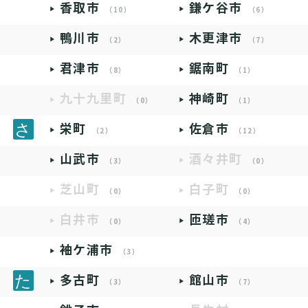
香取市
鎌ケ谷市
（10）
（6）
鴨川市
木更津市
（2）
（7）
君津市
鋸南町
（8）
（1）
九十九里町
神崎町
（0）
（1）
栄町
佐倉市
（2）
（12）
山武市
酒々井町
（3）
（0）
芝山町
白子町
（0）
（0）
白井市
匝瑳市
（0）
（4）
袖ケ浦市
（3）
多古町
館山市
（3）
（7）