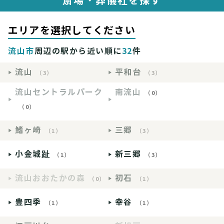
斎場・葬儀社を探す
エリアを選択してください
流山市
周辺の駅から近い順に
32
件
流山
平和台
（3）
（3）
流山セントラルパーク
南流山
（0）
（0）
鰭ヶ崎
三郷
（1）
（3）
小金城趾
新三郷
（1）
（3）
流山おおたかの森
初石
（0）
（1）
豊四季
幸谷
（1）
（1）