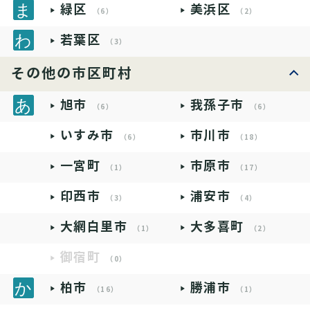
緑区
美浜区
（6）
（2）
若葉区
（3）
その他の市区町村
旭市
我孫子市
（6）
（6）
いすみ市
市川市
（6）
（18）
一宮町
市原市
（1）
（17）
印西市
浦安市
（3）
（4）
大網白里市
大多喜町
（1）
（2）
御宿町
（0）
柏市
勝浦市
（16）
（1）