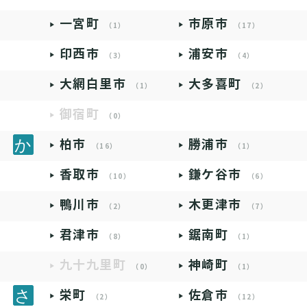
一宮町
市原市
（1）
（17）
印西市
浦安市
（3）
（4）
大網白里市
大多喜町
（1）
（2）
御宿町
（0）
柏市
勝浦市
（16）
（1）
香取市
鎌ケ谷市
（10）
（6）
鴨川市
木更津市
（2）
（7）
君津市
鋸南町
（8）
（1）
九十九里町
神崎町
（0）
（1）
栄町
佐倉市
（2）
（12）