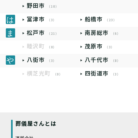
野田市
（10）
富津市
船橋市
（3）
（23）
松戸市
南房総市
（21）
（6）
睦沢町
茂原市
（0）
（3）
八街市
八千代市
（3）
（8）
横芝光町
四街道市
（0）
（3）
葬儀屋さんとは