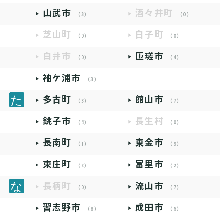
山武市
酒々井町
（3）
（0）
芝山町
白子町
（0）
（0）
白井市
匝瑳市
（0）
（4）
袖ケ浦市
（3）
多古町
館山市
（3）
（7）
銚子市
長生村
（4）
（0）
長南町
東金市
（1）
（9）
東庄町
富里市
（2）
（2）
長柄町
流山市
（0）
（7）
習志野市
成田市
（8）
（6）