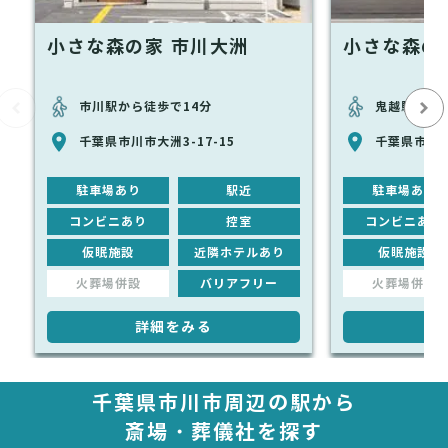
小さな森の家 市川大洲
小さな森の
市川駅から徒歩で14分
鬼越駅から徒
千葉県市川市大洲3-17-15
千葉県市川市
駐車場あり
駅近
駐車場あり
コンビニあり
控室
コンビニあり
仮眠施設
近隣ホテルあり
仮眠施設
火葬場併設
バリアフリー
火葬場併設
詳細をみる
詳
千葉県市川市周辺の駅から
斎場・葬儀社を探す