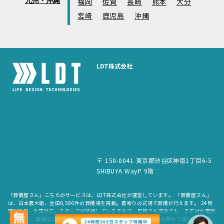
九州・沖縄
福岡
佐賀
長崎
熊本
大分
宮崎
鹿児島
沖縄
LDT株式会社
〒 150-0041 東京都渋谷区神南1丁目6-5
SHIBUYA WayP 9階
「葬儀屋さん」こちらのサービスは、LDT株式会社が運営しています。 「葬儀屋さん」
は、日本最大級、全国6,500件の葬儀場を掲載。最寄りの式場で葬儀が行えます。 24時
間365日・全国対応。スタッフが待機していますので、早朝でも深夜でも、まずはお電話
ください。 葬儀のご依頼だけでなく、お見積もりや費用のご相談も無料で承ります。