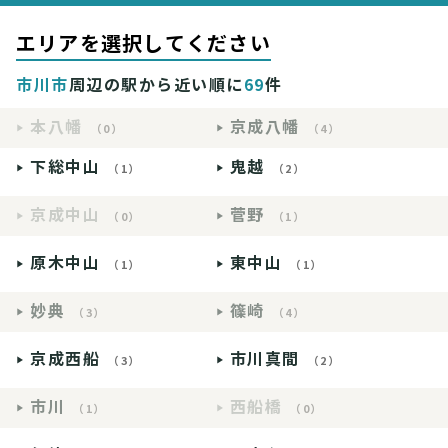
エリアを選択してください
市川市
周辺の駅から近い順に
69
件
本八幡
京成八幡
（0）
（4）
下総中山
鬼越
（1）
（2）
京成中山
菅野
（0）
（1）
原木中山
東中山
（1）
（1）
妙典
篠崎
（3）
（4）
京成西船
市川真間
（3）
（2）
市川
西船橋
（1）
（0）