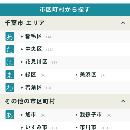
市区町村から探す
千葉市 エリア
稲毛区
（6）
中央区
（13）
花見川区
（7）
緑区
美浜区
（6）
（2）
若葉区
（3）
その他の市区町村
旭市
我孫子市
（6）
（6）
いすみ市
市川市
（6）
（18）