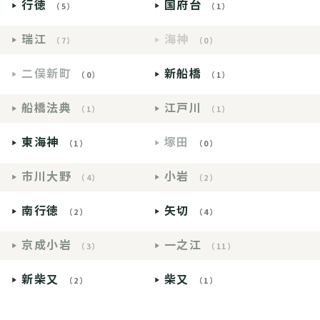
行徳
国府台
（5）
（1）
瑞江
海神
（7）
（0）
二俣新町
新船橋
（0）
（1）
船橋法典
江戸川
（1）
（1）
東海神
塚田
（1）
（0）
市川大野
小岩
（4）
（2）
南行徳
矢切
（2）
（4）
京成小岩
一之江
（3）
（11）
新柴又
柴又
（2）
（1）