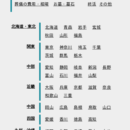
葬儀の費用・相場
お墓・墓石
終活
その他
北海道・東北
北海道
青森
岩手
宮城
秋田
山形
福島
関東
東京
神奈川
埼玉
千葉
茨城
群馬
栃木
中部
愛知
静岡
岐阜
新潟
長野
富山
石川
福井
山梨
近畿
大阪
兵庫
京都
滋賀
奈良
和歌山
三重
中国
岡山
広島
島根
鳥取
山口
四国
愛媛
香川
徳島
高知