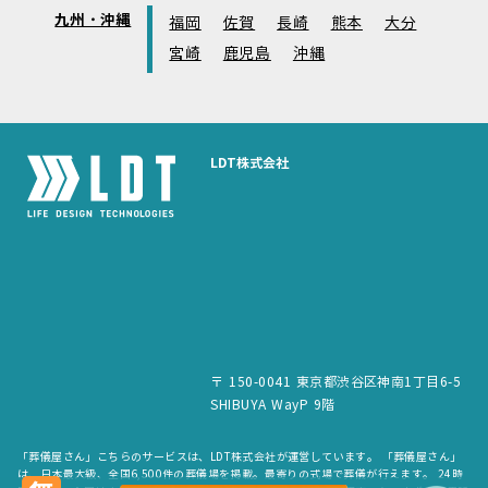
九州・沖縄
福岡
佐賀
長崎
熊本
大分
宮崎
鹿児島
沖縄
LDT株式会社
〒 150-0041 東京都渋谷区神南1丁目6-5
SHIBUYA WayP 9階
「葬儀屋さん」こちらのサービスは、LDT株式会社が運営しています。 「葬儀屋さん」
は、日本最大級、全国6,500件の葬儀場を掲載。最寄りの式場で葬儀が行えます。 24時