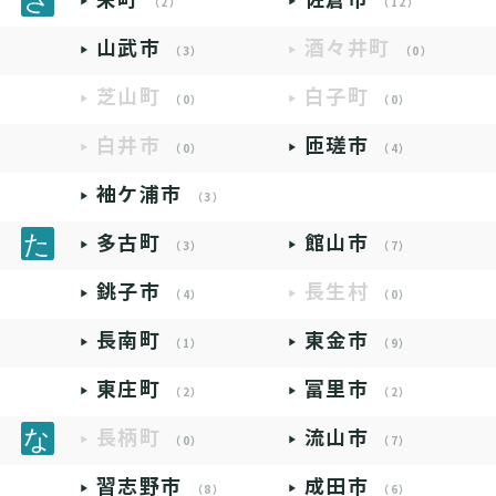
（2）
（12）
山武市
酒々井町
（3）
（0）
芝山町
白子町
（0）
（0）
白井市
匝瑳市
（0）
（4）
袖ケ浦市
（3）
多古町
館山市
（3）
（7）
銚子市
長生村
（4）
（0）
長南町
東金市
（1）
（9）
東庄町
富里市
（2）
（2）
長柄町
流山市
（0）
（7）
習志野市
成田市
（8）
（6）