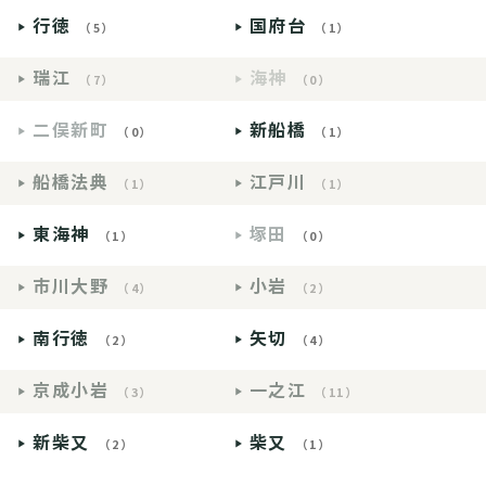
行徳
国府台
（5）
（1）
瑞江
海神
（7）
（0）
二俣新町
新船橋
（0）
（1）
船橋法典
江戸川
（1）
（1）
東海神
塚田
（1）
（0）
市川大野
小岩
（4）
（2）
南行徳
矢切
（2）
（4）
京成小岩
一之江
（3）
（11）
新柴又
柴又
（2）
（1）