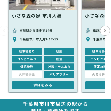
小さな森の家 市川大洲
小さな森の
市川駅から徒歩で14分
鬼越駅から徒
千葉県市川市大洲3-17-15
千葉県市川市
駐車場あり
駅近
駐車場あり
コンビニあり
控室
コンビニあり
仮眠施設
近隣ホテルあり
仮眠施設
火葬場併設
バリアフリー
火葬場併設
詳細をみる
詳
千葉県市川市周辺の駅から