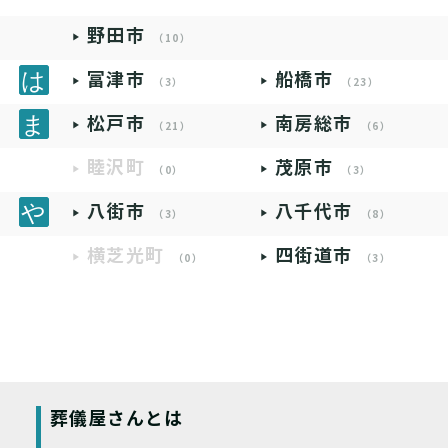
野田市
（10）
富津市
船橋市
（3）
（23）
松戸市
南房総市
（21）
（6）
睦沢町
茂原市
（0）
（3）
八街市
八千代市
（3）
（8）
横芝光町
四街道市
（0）
（3）
葬儀屋さんとは