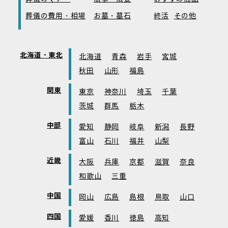
葬儀の費用・相場
お墓・墓石
終活
その他
北海道・東北
北海道
青森
岩手
宮城
秋田
山形
福島
関東
東京
神奈川
埼玉
千葉
茨城
群馬
栃木
中部
愛知
静岡
岐阜
新潟
長野
富山
石川
福井
山梨
近畿
大阪
兵庫
京都
滋賀
奈良
和歌山
三重
中国
岡山
広島
島根
鳥取
山口
四国
愛媛
香川
徳島
高知