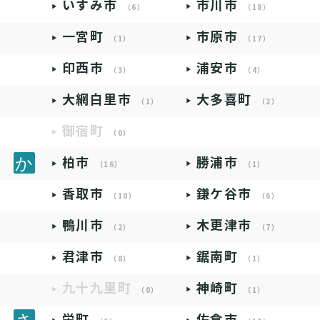
いすみ市
市川市
（6）
（18）
一宮町
市原市
（1）
（17）
印西市
浦安市
（3）
（4）
大網白里市
大多喜町
（1）
（2）
御宿町
（0）
柏市
勝浦市
（16）
（1）
香取市
鎌ケ谷市
（10）
（6）
鴨川市
木更津市
（2）
（7）
君津市
鋸南町
（8）
（1）
九十九里町
神崎町
（0）
（1）
栄町
佐倉市