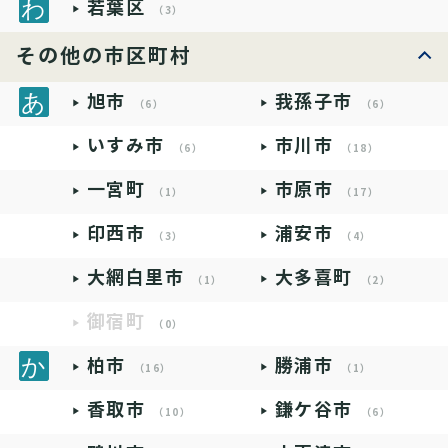
若葉区
（3）
その他の市区町村
旭市
我孫子市
（6）
（6）
いすみ市
市川市
（6）
（18）
一宮町
市原市
（1）
（17）
印西市
浦安市
（3）
（4）
大網白里市
大多喜町
（1）
（2）
御宿町
（0）
柏市
勝浦市
（16）
（1）
香取市
鎌ケ谷市
（10）
（6）