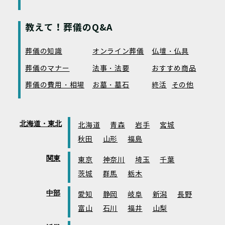
教えて！葬儀のQ&A
葬儀の知識
オンライン葬儀
仏壇・仏具
葬儀のマナー
法事・法要
おすすめ商品
葬儀の費用・相場
お墓・墓石
終活
その他
北海道・東北
北海道
青森
岩手
宮城
秋田
山形
福島
関東
東京
神奈川
埼玉
千葉
茨城
群馬
栃木
中部
愛知
静岡
岐阜
新潟
長野
富山
石川
福井
山梨