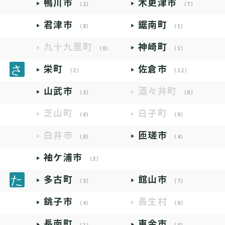
鴨川市
木更津市
（2）
（7）
君津市
鋸南町
（8）
（1）
九十九里町
神崎町
（0）
（1）
栄町
佐倉市
（2）
（12）
山武市
酒々井町
（3）
（0）
芝山町
白子町
（0）
（0）
白井市
匝瑳市
（0）
（4）
袖ケ浦市
（3）
多古町
館山市
（3）
（7）
銚子市
長生村
（4）
（0）
長南町
東金市