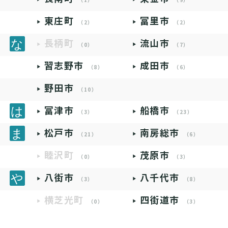
（1）
（9）
東庄町
富里市
（2）
（2）
長柄町
流山市
（0）
（7）
習志野市
成田市
（8）
（6）
野田市
（10）
富津市
船橋市
（3）
（23）
松戸市
南房総市
（21）
（6）
睦沢町
茂原市
（0）
（3）
八街市
八千代市
（3）
（8）
横芝光町
四街道市
（0）
（3）