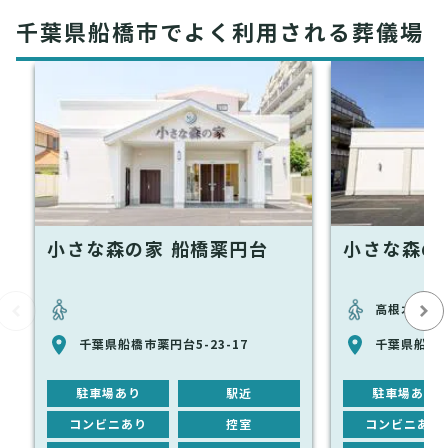
千葉県船橋市でよく利用される葬儀場
小さな森の家 船橋薬円台
小さな森の
高根木戸駅
千葉県船橋市薬円台5-23-17
千葉県船橋市
駐車場あり
駅近
駐車場あり
コンビニあり
控室
コンビニあり