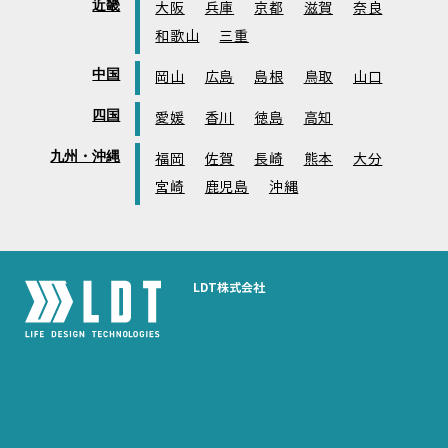
近畿
大阪
兵庫
京都
滋賀
奈良
和歌山
三重
中国
岡山
広島
島根
鳥取
山口
四国
愛媛
香川
徳島
高知
九州・沖縄
福岡
佐賀
長崎
熊本
大分
宮崎
鹿児島
沖縄
LDT株式会社