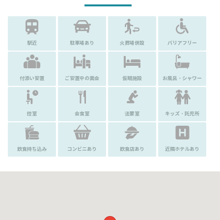
駅近
駐車場あり
火葬場併設
バリアフリー
付添い安置
ご安置中の面会
仮眠施設
お風呂・シャワー
控室
会食室
法要室
キッズ・託児所
飲食持ち込み
コンビニあり
飲食店あり
近隣ホテルあり