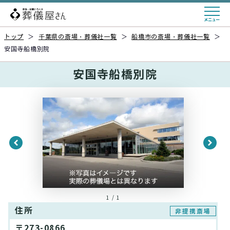
トップ
＞
千葉県の斎場・葬儀社一覧
＞
船橋市の斎場・葬儀社一覧
＞
安国寺船橋別院
安国寺船橋別院
1 / 1
住所
非提携斎場
〒273-0866