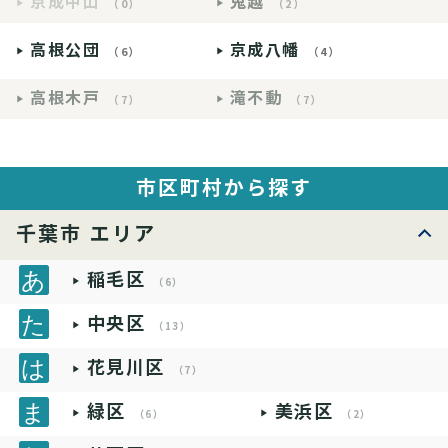
京成中山
鬼越
（0）
（2）
高根公団
京成八幡
（6）
（4）
高根木戸
滝不動
（7）
（7）
市区町村から探す
千葉市 エリア
稲毛区
（6）
中央区
（13）
花見川区
（7）
緑区
美浜区
（6）
（2）