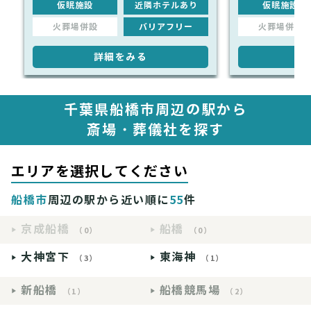
仮眠施設
近隣ホテルあり
仮眠施設
火葬場併設
バリアフリー
火葬場併設
詳細をみる
詳
千葉県船橋市周辺の駅から
斎場・葬儀社を探す
エリアを選択してください
船橋市
周辺の駅から近い順に
55
件
京成船橋
船橋
（0）
（0）
大神宮下
東海神
（3）
（1）
新船橋
船橋競馬場
（1）
（2）