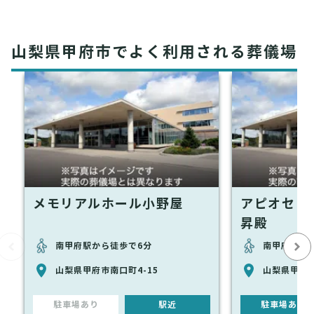
山梨県甲府市でよく利用される葬儀場
メモリアルホール小野屋
アピオセレ
昇殿
南甲府駅から徒歩で6分
南甲府駅か
山梨県甲府市南口町4-15
山梨県甲府市
駐車場あり
駅近
駐車場あり