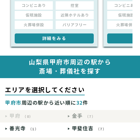
コンビニあり
控室
コンビニあり
仮眠施設
近隣ホテルあり
仮眠施設
火葬場併設
バリアフリー
火葬場併設
詳細をみる
詳
山梨県甲府市周辺の駅から
斎場・葬儀社を探す
エリアを選択してください
甲府市
周辺の駅から近い順に
32
件
甲府
金手
（0）
（7）
善光寺
甲斐住吉
（1）
（7）