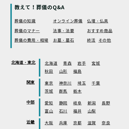
教えて！葬儀のQ&A
葬儀の知識
オンライン葬儀
仏壇・仏具
葬儀のマナー
法事・法要
おすすめ商品
葬儀の費用・相場
お墓・墓石
終活
その他
北海道・東北
北海道
青森
岩手
宮城
秋田
山形
福島
関東
東京
神奈川
埼玉
千葉
茨城
群馬
栃木
中部
愛知
静岡
岐阜
新潟
長野
富山
石川
福井
山梨
近畿
大阪
兵庫
京都
滋賀
奈良