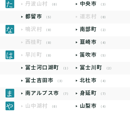
丹波山村
中央市
（0）
（3）
都留市
道志村
（5）
（0）
鳴沢村
南部町
（0）
（2）
西桂町
韮崎市
（0）
（4）
早川町
笛吹市
（0）
（5）
富士河口湖町
富士川町
（1）
（2）
富士吉田市
北杜市
（3）
（4）
南アルプス市
身延町
（7）
（7）
山中湖村
山梨市
（0）
（4）