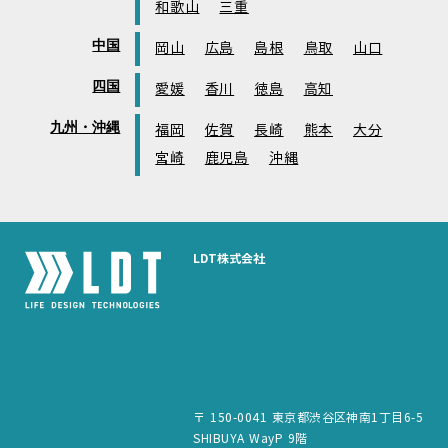
和歌山
三重
中国
岡山
広島
島根
鳥取
山口
四国
愛媛
香川
徳島
高知
九州・沖縄
福岡
佐賀
長崎
熊本
大分
宮崎
鹿児島
沖縄
LDT株式会社
〒 150-0041 東京都渋谷区神南1丁目6-5
SHIBUYA WayP 9階