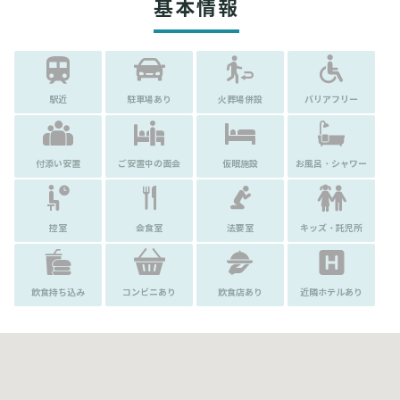
基本情報
駅近
駐車場あり
火葬場併設
バリアフリー
付添い安置
ご安置中の面会
仮眠施設
お風呂・シャワー
控室
会食室
法要室
キッズ・託児所
飲食持ち込み
コンビニあり
飲食店あり
近隣ホテルあり