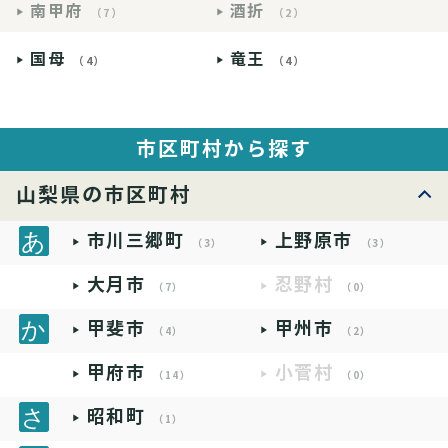
南甲府
酒折
（7）
（2）
国母
竜王
（4）
（4）
市区町村から探す
山梨県の市区町村
市川三郷町
上野原市
（3）
（3）
大月市
忍野村
（7）
（0）
甲斐市
甲州市
（4）
（2）
甲府市
小菅村
（14）
（0）
昭和町
（1）