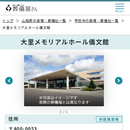
トップ
＞
山梨県の斎場・葬儀社一覧
＞
甲府市の斎場・葬儀社一覧
＞
大里メモリアルホール儀文館
大里メモリアルホール儀文館
1 / 1
住所
非提携斎場
〒400-0053