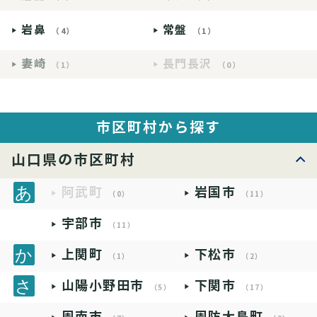
岩鼻
常盤
（4）
（1）
妻崎
長門長沢
（1）
（0）
市区町村から探す
山口県の市区町村
阿武町
岩国市
（0）
（11）
宇部市
（11）
上関町
下松市
（1）
（2）
山陽小野田市
下関市
（5）
（17）
周南市
周防大島町