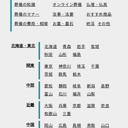
葬儀の知識
オンライン葬儀
仏壇・仏具
葬儀のマナー
法事・法要
おすすめ商品
葬儀の費用・相場
お墓・墓石
終活
その他
北海道・東北
北海道
青森
岩手
宮城
秋田
山形
福島
関東
東京
神奈川
埼玉
千葉
茨城
群馬
栃木
中部
愛知
静岡
岐阜
新潟
長野
富山
石川
福井
山梨
近畿
大阪
兵庫
京都
滋賀
奈良
和歌山
三重
中国
岡山
広島
島根
鳥取
山口