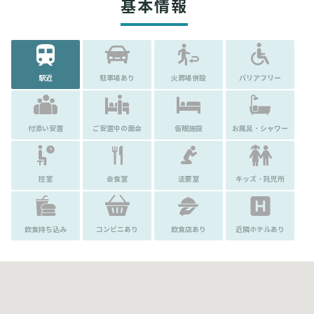
基本情報
駅近
駐車場あり
火葬場併設
バリアフリー
付添い安置
ご安置中の面会
仮眠施設
お風呂・シャワー
控室
会食室
法要室
キッズ・託児所
飲食持ち込み
コンビニあり
飲食店あり
近隣ホテルあり