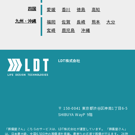
四国
愛媛
香川
徳島
高知
九州・沖縄
福岡
佐賀
長崎
熊本
大分
宮崎
鹿児島
沖縄
LDT株式会社
〒 150-0041 東京都渋谷区神南1丁目6-5
SHIBUYA WayP 9階
「葬儀屋さん」こちらのサービスは、LDT株式会社が運営しています。 「葬儀屋さん」
は、日本最大級、全国6,500件の葬儀場を掲載。最寄りの式場で葬儀が行えます。 24時