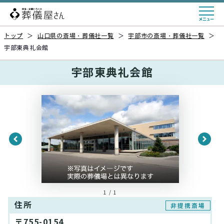
トップ
＞
山口県の斎場・葬儀社一覧
＞
宇部市の斎場・葬儀社一覧
＞
宇部東典礼会館
宇部東典礼会館
1 / 1
住所
非提携斎場
〒755-0154