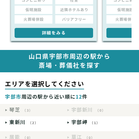
コンビニあり
控室
コンビニあり
仮眠施設
近隣ホテルあり
仮眠施設
火葬場併設
バリアフリー
火葬場併設
詳細をみる
詳
山口県宇部市周辺の駅から
斎場・葬儀社を探す
エリアを選択してください
宇部市
周辺の駅から近い順に
12
件
琴芝
宇部新川
（3）
（0）
東新川
宇部岬
（2）
（1）
居能
草江
（0）
（0）