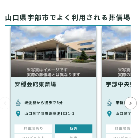
山口県宇部市でよく利用される葬儀場
安穏会館東斎場
宇部中央典
岐波駅から徒歩で6分
東新川駅か
山口県宇部市東岐波1331-1
山口県宇部市
駐車場あり
駅近
駐車場あり