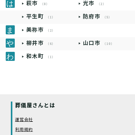
萩市
光市
（8）
（2）
平生町
防府市
（1）
（5）
美祢市
（2）
柳井市
山口市
（6）
（10）
和木町
（1）
葬儀屋さんとは
運営会社
利用規約