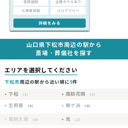
仮眠施設
近隣ホテルあり
火葬場併設
バリアフリー
詳細をみる
山口県下松市周辺の駅から
斎場・葬儀社を探す
エリアを選択してください
下松市
周辺の駅から近い順に
5
件
下松
周防花岡
（1）
（2）
生野屋
櫛ケ浜
（0）
（0）
周防久保
光
（0）
（2）