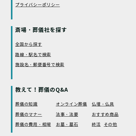
プライバシーポリシー
斎場・葬儀社を探す
全国から探す
路線・駅名で検索
施設名・郵便番号で検索
教えて！葬儀のQ&A
葬儀の知識
オンライン葬儀
仏壇・仏具
葬儀のマナー
法事・法要
おすすめ商品
葬儀の費用・相場
お墓・墓石
終活
その他