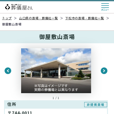
トップ
＞
山口県の斎場・葬儀社一覧
＞
下松市の斎場・葬儀社一覧
＞
御屋敷山斎場
御屋敷山斎場
1 / 1
住所
非提携斎場
〒744-0011