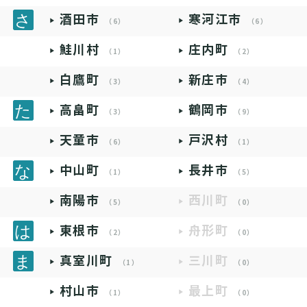
酒田市
寒河江市
（6）
（6）
鮭川村
庄内町
（1）
（2）
白鷹町
新庄市
（3）
（4）
高畠町
鶴岡市
（3）
（9）
天童市
戸沢村
（6）
（1）
中山町
長井市
（1）
（5）
南陽市
西川町
（5）
（0）
東根市
舟形町
（2）
（0）
真室川町
三川町
（1）
（0）
村山市
最上町
（1）
（0）