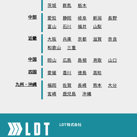
茨城
群馬
栃木
中部
愛知
静岡
岐阜
新潟
長野
富山
石川
福井
山梨
近畿
大阪
兵庫
京都
滋賀
奈良
和歌山
三重
中国
岡山
広島
島根
鳥取
山口
四国
愛媛
香川
徳島
高知
九州・沖縄
福岡
佐賀
長崎
熊本
大分
宮崎
鹿児島
沖縄
LDT株式会社