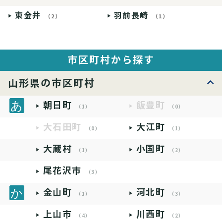
東金井
羽前長崎
（2）
（1）
市区町村から探す
山形県の市区町村
朝日町
飯豊町
（1）
（0）
大石田町
大江町
（0）
（1）
大蔵村
小国町
（1）
（2）
尾花沢市
（3）
金山町
河北町
（1）
（3）
上山市
川西町
（4）
（2）