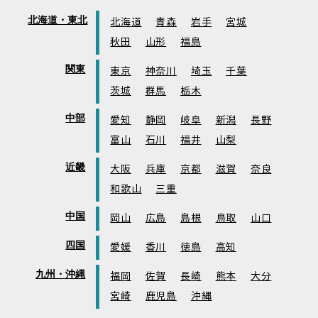
北海道・東北
北海道
青森
岩手
宮城
秋田
山形
福島
関東
東京
神奈川
埼玉
千葉
茨城
群馬
栃木
中部
愛知
静岡
岐阜
新潟
長野
富山
石川
福井
山梨
近畿
大阪
兵庫
京都
滋賀
奈良
和歌山
三重
中国
岡山
広島
島根
鳥取
山口
四国
愛媛
香川
徳島
高知
九州・沖縄
福岡
佐賀
長崎
熊本
大分
宮崎
鹿児島
沖縄