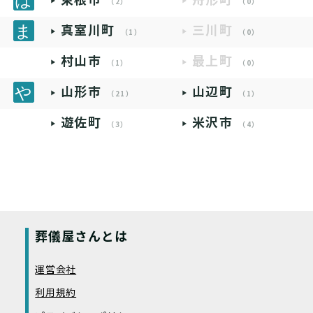
（2）
（0）
真室川町
三川町
（1）
（0）
村山市
最上町
（1）
（0）
山形市
山辺町
（21）
（1）
遊佐町
米沢市
（3）
（4）
葬儀屋さんとは
運営会社
利用規約