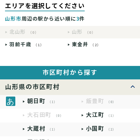
エリアを選択してください
山形市
周辺の駅から近い順に
3
件
北山形
山形
（0）
（0）
羽前千歳
東金井
（1）
（2）
市区町村から探す
山形県の市区町村
朝日町
飯豊町
（1）
（0）
大石田町
大江町
（0）
（1）
大蔵村
小国町
（1）
（2）