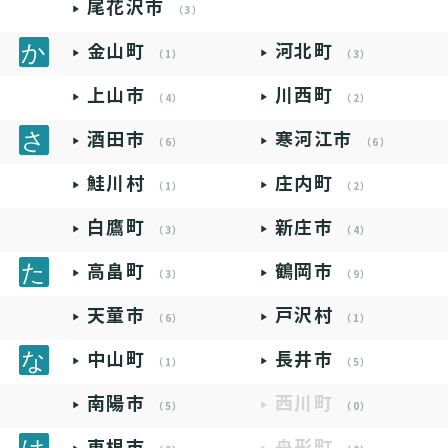
尾花沢市
（3）
金山町
河北町
（1）
（3）
上山市
川西町
（4）
（2）
酒田市
寒河江市
（6）
（6）
鮭川村
庄内町
（1）
（2）
白鷹町
新庄市
（3）
（4）
高畠町
鶴岡市
（3）
（9）
天童市
戸沢村
（6）
（1）
中山町
長井市
（1）
（5）
南陽市
西川町
（5）
（0）
東根市
舟形町