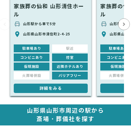
家族葬の仙和 山形清住ホー
家族葬の仙
ル
ル
山形駅から車で5分
山形駅から
山形県山形市清住町2-4-25
山形県山形市
駐車場あり
駅近
駐車場あり
コンビニあり
控室
コンビニあり
仮眠施設
近隣ホテルあり
仮眠施設
火葬場併設
バリアフリー
火葬場併設
詳細をみる
詳
山形県山形市周辺の駅から
斎場・葬儀社を探す