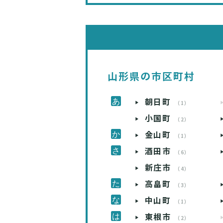
山形県の市区町村
朝日町
（1）
小国町
（2）
金山町
（1）
酒田市
（6）
新庄市
（4）
高畠町
（3）
中山町
（1）
東根市
（2）