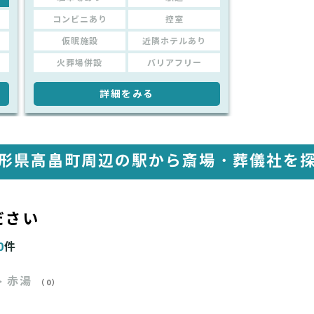
コンビニあり
控室
仮眠施設
近隣ホテルあり
火葬場併設
バリアフリー
詳細をみる
形県高畠町周辺の駅から
斎場・葬儀社を
ださい
0
件
赤湯
（0）