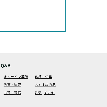
）
）
Q&A
オンライン葬儀
仏壇・仏具
法事・法要
おすすめ商品
お墓・墓石
終活
その他