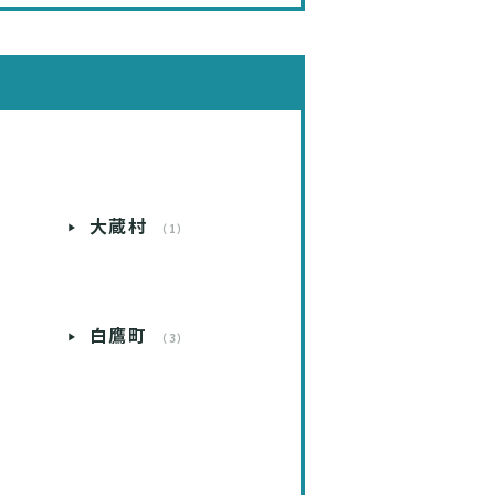
大蔵村
）
（1）
）
白鷹町
）
（3）
）
）