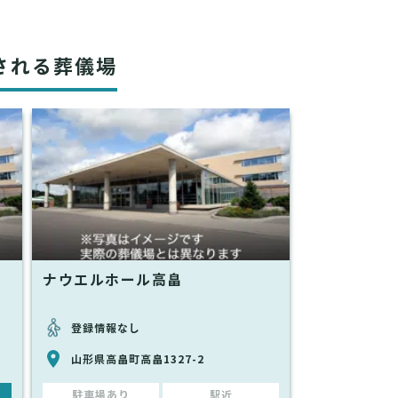
される葬儀場
ナウエルホール高畠
登録情報なし
山形県高畠町高畠1327-2
駐車場あり
駅近