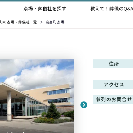
斎場・葬儀社を探す
教えて！
葬儀のQ&
町の斎場・葬儀社一覧
＞
高畠町斎場
住所
アクセス
参列のお問合せ