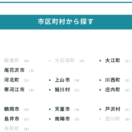
市区町村から探す
飯豊町
大石田町
大江町
（0）
（0）
（1
尾花沢市
（3）
河北町
上山市
川西町
（3）
（4）
（2
寒河江市
鮭川村
庄内町
（6）
（1）
（2
鶴岡市
天童市
戸沢村
（9）
（6）
（1
長井市
南陽市
西川町
（5）
（5）
（0
舟形町
（0）