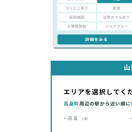
コンビニあり
控室
仮眠施設
近隣ホテルあり
火葬場併設
バリアフリー
詳細をみる
山
エリアを選択してく
高畠町
周辺の駅から近い順に
高畠
（0）