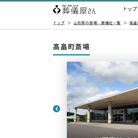
トップ
トップ
＞
山形県の斎場・葬儀社一覧
＞
高畠
高畠町斎場