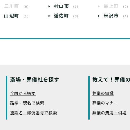
三川町
村山市
最上町
（0）
（1）
（0
山辺町
遊佐町
米沢市
（1）
（3）
（4
斎場・葬儀社を探す
教えて！葬儀の
全国から探す
葬儀の知識
路線・駅名で検索
葬儀のマナー
施設名・郵便番号で検索
葬儀の費用・相場