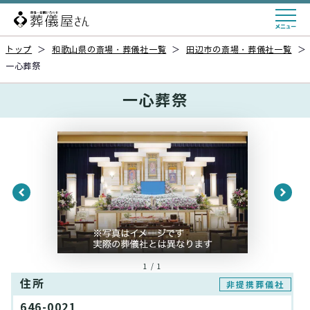
トップ
＞
和歌山県の斎場・葬儀社一覧
＞
田辺市の斎場・葬儀社一覧
＞
一心葬祭
一心葬祭
1 / 1
住所
非提携葬儀社
646-0021