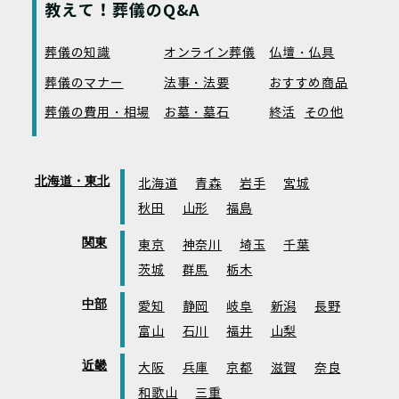
教えて！葬儀のQ&A
葬儀の知識
オンライン葬儀
仏壇・仏具
葬儀のマナー
法事・法要
おすすめ商品
葬儀の費用・相場
お墓・墓石
終活
その他
北海道・東北
北海道
青森
岩手
宮城
秋田
山形
福島
関東
東京
神奈川
埼玉
千葉
茨城
群馬
栃木
中部
愛知
静岡
岐阜
新潟
長野
富山
石川
福井
山梨
近畿
大阪
兵庫
京都
滋賀
奈良
和歌山
三重