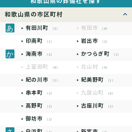
和歌山県の葬儀社を探す
和歌山県の市区町村
有田川町
有田市
（2）
（0）
印南町
岩出市
（1）
（2）
海南市
かつらぎ町
（2）
（1）
上富田町
北山村
（0）
（0）
紀の川市
紀美野町
（1）
（1）
串本町
九度山町
（2）
（0）
高野町
古座川町
（2）
（2）
御坊市
（2）
白浜町
新宮市