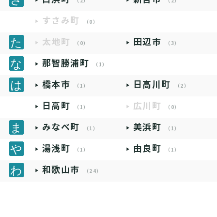
（2）
（2）
すさみ町
（0）
太地町
田辺市
（0）
（3）
那智勝浦町
（1）
橋本市
日高川町
（1）
（2）
日高町
広川町
（1）
（0）
みなべ町
美浜町
（1）
（1）
湯浅町
由良町
（1）
（1）
和歌山市
（24）