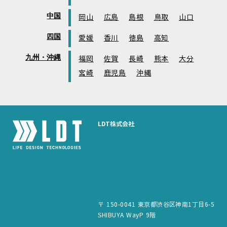
中国
岡山
広島
島根
鳥取
山口
四国
愛媛
香川
徳島
高知
九州・沖縄
福岡
佐賀
長崎
熊本
大分
宮崎
鹿児島
沖縄
LDT株式会社
〒 150-0041 東京都渋谷区神南1丁目6-5
SHIBUYA WayP 9階