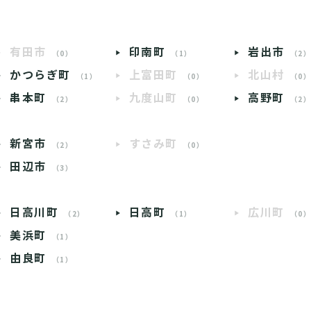
有田市
印南町
岩出市
（0）
（1）
（2
かつらぎ町
上富田町
北山村
（1）
（0）
（0
串本町
九度山町
高野町
（2）
（0）
（2
新宮市
すさみ町
（2）
（0）
田辺市
（3）
日高川町
日高町
広川町
（2）
（1）
（0
美浜町
（1）
由良町
（1）