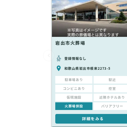
岩出市火葬場
登録情報なし
和歌山県岩出市根来2273-5
駐車場あり
駅近
コンビニあり
控室
仮眠施設
近隣ホテルあり
火葬場併設
バリアフリー
詳細をみる