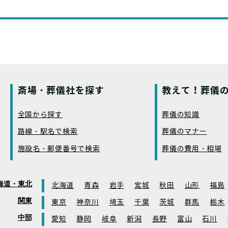
斎場・葬儀社を探す
教えて！葬儀の
全国から探す
葬儀の知識
路線・駅名で検索
葬儀のマナー
施設名・郵便番号で検索
葬儀の費用・相場
海道・東北
北海道
青森
岩手
宮城
秋田
山形
福島
関東
東京
神奈川
埼玉
千葉
茨城
群馬
栃木
中部
愛知
静岡
岐阜
新潟
長野
富山
石川