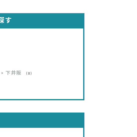
探す
下井阪
（0）