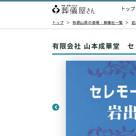
トップ
トップ
＞
和歌山県の斎場・葬儀社一覧
＞
岩
有限会社 山本成華堂 セ