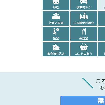
駅近
駐車場あり
付添い安置
ご安置中の面会
控室
会食室
飲食持ち込み
コンビニあり
ご
お