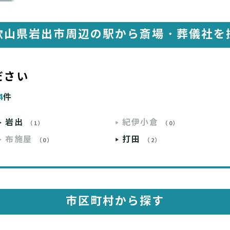
歌山県岩出市周辺の駅から
斎場・葬儀社を
ださい
4
件
岩出
紀伊小倉
（1）
（0）
布施屋
打田
（0）
（2）
市区町村から探す