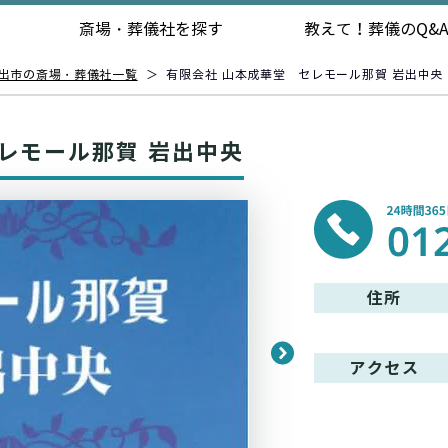
斎場・葬儀社を探す
教えて！
葬儀のQ&
出市の斎場・葬儀社一覧
＞
有限会社 山本成華堂 セレモール那賀 岩出中央
レモール那賀 岩出中央
住所
アクセス