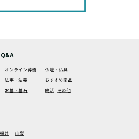
Q&A
オンライン葬儀
仏壇・仏具
法事・法要
おすすめ商品
お墓・墓石
終活
その他
福井
山梨