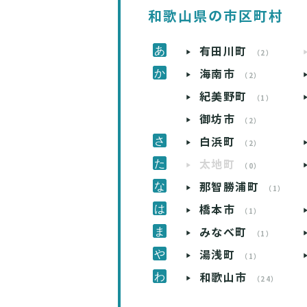
和歌山県の市区町村
有田川町
（2）
海南市
（2）
紀美野町
（1）
御坊市
（2）
白浜町
（2）
太地町
（0）
那智勝浦町
（1）
橋本市
（1）
みなべ町
（1）
湯浅町
（1）
和歌山市
（24）