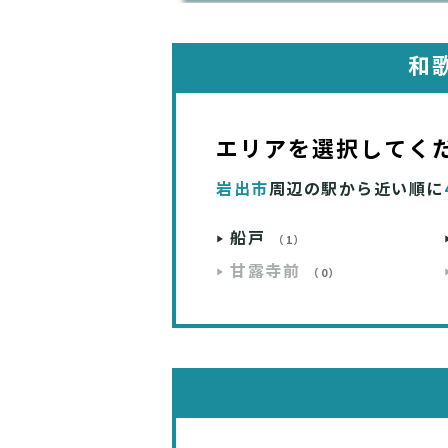
和
エリアを選択してく
岩出市
周辺の駅から近い順に
船戸
（1）
甘露寺前
（0）