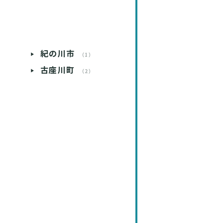
）
紀の川市
）
（1）
古座川町
）
（2）
）