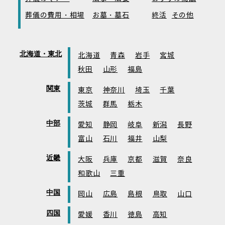
葬儀の費用・相場
お墓・墓石
終活
その他
北海道・東北
北海道
青森
岩手
宮城
秋田
山形
福島
関東
東京
神奈川
埼玉
千葉
茨城
群馬
栃木
中部
愛知
静岡
岐阜
新潟
長野
富山
石川
福井
山梨
近畿
大阪
兵庫
京都
滋賀
奈良
和歌山
三重
中国
岡山
広島
島根
鳥取
山口
四国
愛媛
香川
徳島
高知