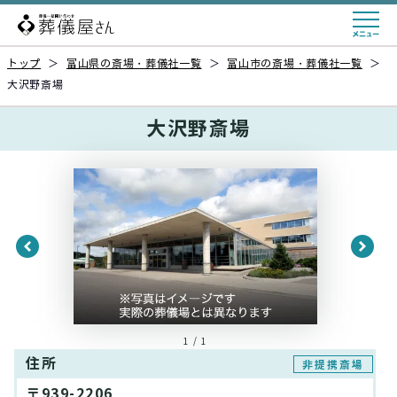
トップ
＞
富山県の斎場・葬儀社一覧
＞
富山市の斎場・葬儀社一覧
＞
大沢野斎場
大沢野斎場
1 / 1
住所
非提携斎場
〒939-2206