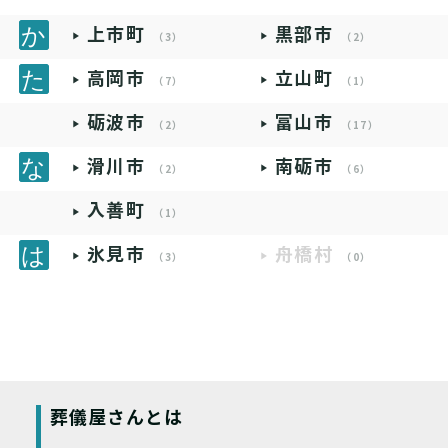
上市町
黒部市
（3）
（2）
高岡市
立山町
（7）
（1）
砺波市
富山市
（2）
（17）
滑川市
南砺市
（2）
（6）
入善町
（1）
氷見市
舟橋村
（3）
（0）
葬儀屋さんとは