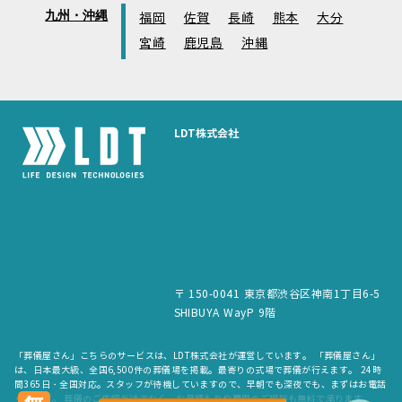
九州・沖縄
福岡
佐賀
長崎
熊本
大分
宮崎
鹿児島
沖縄
LDT株式会社
〒 150-0041 東京都渋谷区神南1丁目6-5
SHIBUYA WayP 9階
「葬儀屋さん」こちらのサービスは、LDT株式会社が運営しています。 「葬儀屋さん」
は、日本最大級、全国6,500件の葬儀場を掲載。最寄りの式場で葬儀が行えます。 24時
間365日・全国対応。スタッフが待機していますので、早朝でも深夜でも、まずはお電話
ください。 葬儀のご依頼だけでなく、お見積もりや費用のご相談も無料で承ります。