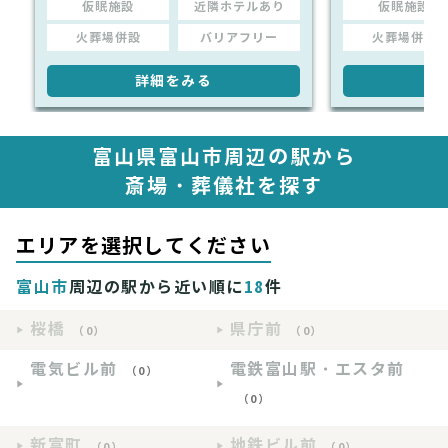
仮眠施設
近隣ホテルあり
仮眠施設
火葬場併設
バリアフリー
火葬場併設
詳細をみる
詳
富山県富山市周辺の駅から
斎場・葬儀社を探す
エリアを選択してください
富山市
周辺の駅から近い順に
18
件
桜橋
県庁前
（0）
（0）
電気ビル前
電鉄富山駅・エスタ前
（0）
（0）
新富町
地鉄ビル前
（0）
（0）