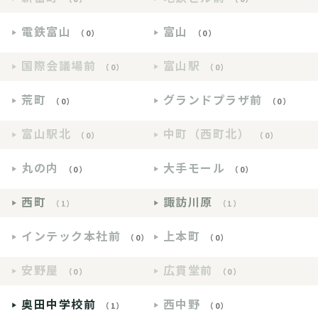
電鉄富山
富山
（0）
（0）
国際会議場前
富山駅
（0）
（0）
荒町
グランドプラザ前
（0）
（0）
富山駅北
中町（西町北）
（0）
（0）
丸の内
大手モール
（0）
（0）
西町
諏訪川原
（1）
（1）
インテック本社前
上本町
（0）
（0）
安野屋
広貫堂前
（0）
（0）
奥田中学校前
西中野
（1）
（0）