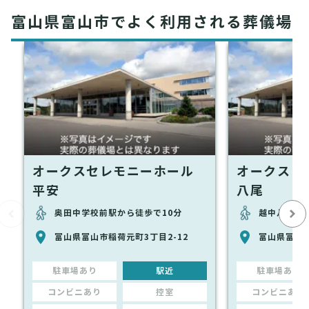
富山県富山市でよく利用される葬儀場
オークスセレモニーホール
オークス 
平安
八尾
奥田中学校前駅から徒歩で10分
越中八尾駅
富山県富山市稲荷元町3丁目2-12
富山県富山市
駐車場あり
駅近
駐車場あり
コンビニあり
控室
コンビニあり