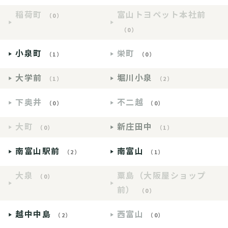
稲荷町
富山トヨペット本社前
（0）
（0）
小泉町
栄町
（1）
（0）
大学前
堀川小泉
（1）
（2）
下奥井
不二越
（0）
（0）
大町
新庄田中
（0）
（1）
南富山駅前
南富山
（2）
（1）
大泉
粟島（大阪屋ショップ
（0）
前）
（0）
越中中島
西富山
（2）
（0）