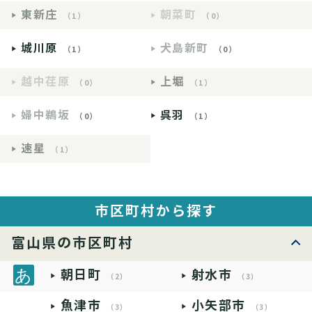
東新庄
朝菜町
（1）
（0）
城川原
犬島新町
（1）
（0）
越中荏原
上堀
（0）
（1）
婦中鵜坂
呉羽
（0）
（1）
速星
（1）
市区町村から探す
富山県の市区町村
朝日町
射水市
（2）
（3）
魚津市
小矢部市
（3）
（3）