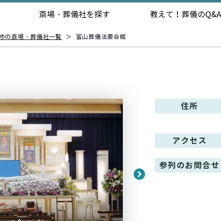
斎場・葬儀社を探す
教えて！
葬儀のQ&
市の斎場・葬儀社一覧
＞
富山葬儀法要会館
住所
アクセス
参列のお問合せ