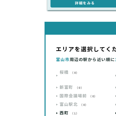
詳細をみる
エリアを選択してく
富山市
周辺の駅から近い順に
桜橋
（0）
新富町
（0）
国際会議場前
（0）
富山駅北
（0）
西町
（1）