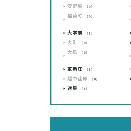
安野屋
（0）
稲荷町
（0）
大学前
（1）
大町
（0）
大泉
（0）
東新庄
（1）
越中荏原
（0）
速星
（1）