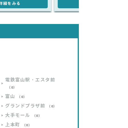
詳細をみる
詳細をみる
電鉄富山駅・エスタ前
（0）
富山
（0）
グランドプラザ前
（0）
大手モール
（0）
上本町
（0）