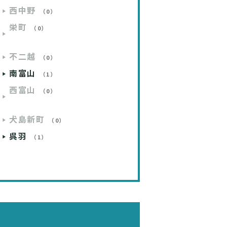
西中野
（0）
栄町
（0）
不二越
（0）
南富山
（1）
西富山
（0）
犬島新町
（0）
呉羽
（1）