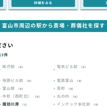
詳細をみる
富山市周辺の駅から斎場・葬儀社を探す
ださい
18
件
県庁前
電気ビル前
（0）
（0）
地鉄ビル前
電鉄富山
（0）
（0）
富山駅
荒町
（0）
（0）
中町（西町北）
丸の内
（0）
（0）
諏訪川原
インテック本社前
（1）
（0）