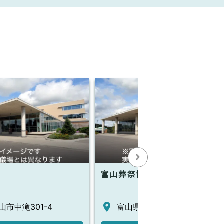
富山葬祭協業組合 湯口営業所
市中滝301-4
富山県富山市室町通り1-4-14