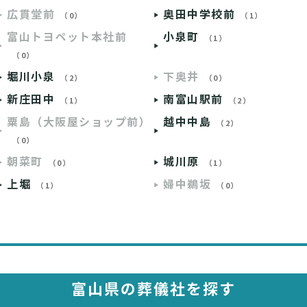
広貫堂前
奥田中学校前
（0）
（1）
富山トヨペット本社前
小泉町
（1）
（0）
堀川小泉
下奥井
（2）
（0）
新庄田中
南富山駅前
（1）
（2）
粟島（大阪屋ショップ前）
越中中島
（2）
（0）
朝菜町
城川原
（0）
（1）
上堀
婦中鵜坂
（1）
（0）
富山県の葬儀社を探す