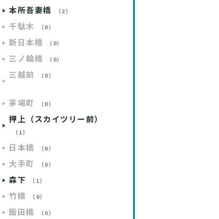
本所吾妻橋
（2）
千駄木
（0）
新日本橋
（0）
三ノ輪橋
（0）
三越前
（0）
茅場町
（0）
押上（スカイツリー前）
（1）
日本橋
（0）
大手町
（0）
森下
（1）
竹橋
（0）
飯田橋
（0）