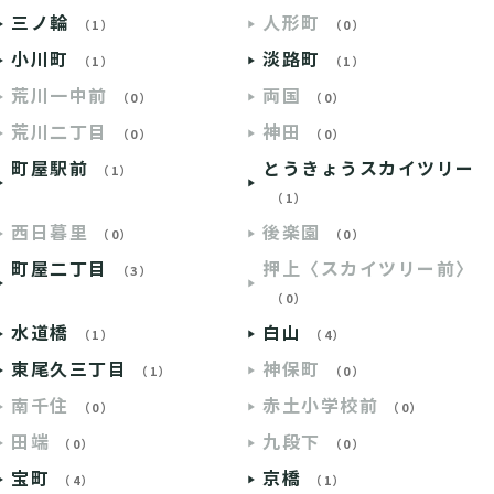
三ノ輪
人形町
（1）
（0）
小川町
淡路町
（1）
（1）
荒川一中前
両国
（0）
（0）
荒川二丁目
神田
（0）
（0）
町屋駅前
とうきょうスカイツリー
（1）
（1）
西日暮里
後楽園
（0）
（0）
町屋二丁目
押上〈スカイツリー前〉
（3）
（0）
水道橋
白山
（1）
（4）
東尾久三丁目
神保町
（1）
（0）
南千住
赤土小学校前
（0）
（0）
田端
九段下
（0）
（0）
宝町
京橋
（4）
（1）