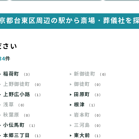
京都台東区周辺の駅から
斎場・葬儀社を
ださい
84
件
稲荷町
新御徒町
（3）
（0）
上野御徒町
御徒町
（0）
（0）
上野広小路
田原町
（1）
（3）
浅草
根津
（0）
（1）
秋葉原
岩本町
（0）
（0）
小伝馬町
三河島
（1）
（0）
本郷三丁目
東大前
（1）
（1）