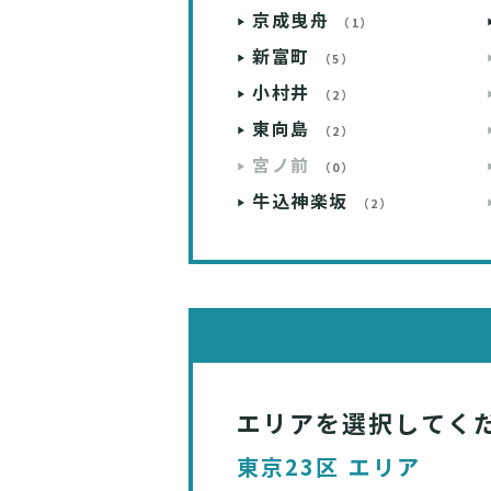
京成曳舟
（1）
新富町
（5）
小村井
（2）
東向島
（2）
宮ノ前
（0）
牛込神楽坂
（2）
エリアを選択してく
東京23区 エリア