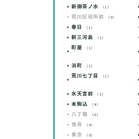
新御茶ノ水
（1）
荒川区役所前
（0）
春日
（1）
新三河島
（1）
町屋
（1）
浜町
（1）
荒川七丁目
（1）
水天宮前
（1）
本駒込
（4）
八丁堀
（0）
曳舟
（0）
東京
（0）