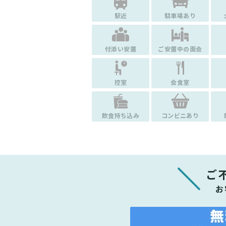
駅近
駐車場あり
付添い安置
ご安置中の面会
控室
会食室
飲食持ち込み
コンビニあり
ご
お