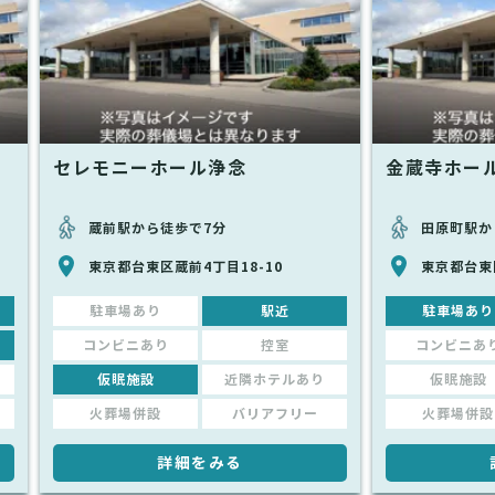
セレモニーホール浄念
金蔵寺ホー
蔵前駅から徒歩で7分
田原町駅か
東京都台東区蔵前4丁目18-10
東京都台東区
駐車場あり
駅近
駐車場あり
コンビニあり
控室
コンビニあ
仮眠施設
近隣ホテルあり
仮眠施設
火葬場併設
バリアフリー
火葬場併設
詳細をみる