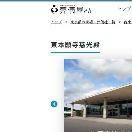
トップ
トップ
＞
東京都の斎場・葬儀社一覧
＞
台東
東本願寺慈光殿