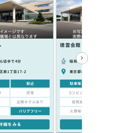
ル
徳雲会館
ら徒歩で4分
稲荷町駅から徒歩で5分
寿1丁目17-2
東京都台東区東上野4-1-4 徳雲院内
駅近
駐車場あり
駅近
り
控室
コンビニあり
控室
近隣ホテルあり
仮眠施設
近隣ホテルあり
バリアフリー
火葬場併設
バリアフリー
詳細をみる
詳細をみる