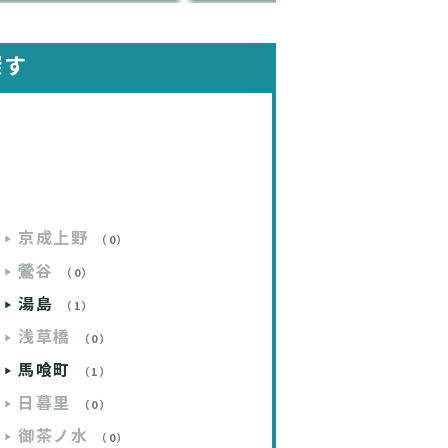
探す
京成上野
（0）
鶯谷
（0）
湯島
（1）
浅草橋
（0）
馬喰町
（1）
日暮里
（0）
御茶ノ水
（0）