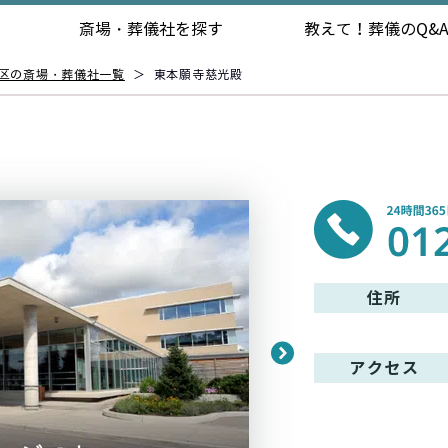
斎場・葬儀社を探す
教えて！
葬儀のQ&
区の斎場・葬儀社一覧
＞
東本願寺慈光殿
住所
アクセス