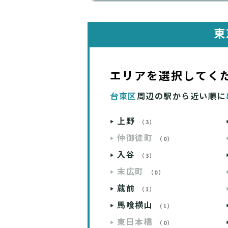
東
エリアを選択してく
台東区
周辺の駅から近い順に
上野
（3）
仲御徒町
（0）
入谷
（3）
末広町
（0）
蔵前
（1）
馬喰横山
（1）
東日本橋
（0）