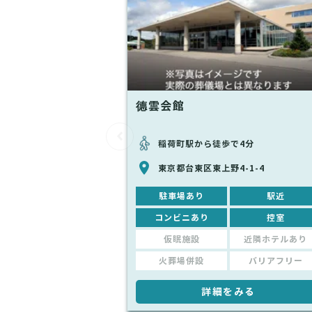
德雲会館
稲荷町駅から徒歩で4分
東京都台東区東上野4-1-4
駐車場あり
駅近
コンビニあり
控室
仮眠施設
近隣ホテルあり
火葬場併設
バリアフリー
詳細をみる