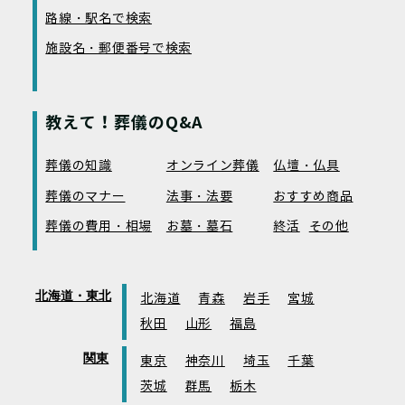
路線・駅名で検索
施設名・郵便番号で検索
教えて！葬儀のQ&A
葬儀の知識
オンライン葬儀
仏壇・仏具
葬儀のマナー
法事・法要
おすすめ商品
葬儀の費用・相場
お墓・墓石
終活
その他
北海道・東北
北海道
青森
岩手
宮城
秋田
山形
福島
関東
東京
神奈川
埼玉
千葉
茨城
群馬
栃木