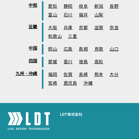
中部
愛知
静岡
岐阜
新潟
長野
富山
石川
福井
山梨
近畿
大阪
兵庫
京都
滋賀
奈良
和歌山
三重
中国
岡山
広島
島根
鳥取
山口
四国
愛媛
香川
徳島
高知
九州・沖縄
福岡
佐賀
長崎
熊本
大分
宮崎
鹿児島
沖縄
LDT株式会社