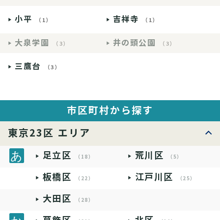
小平
吉祥寺
（1）
（1）
大泉学園
井の頭公園
（3）
（3）
三鷹台
（3）
市区町村から探す
東京23区 エリア
足立区
荒川区
（18）
（5）
板橋区
江戸川区
（22）
（25）
大田区
（28）