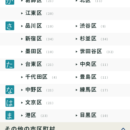
葛飾区
北区
（21）
（11）
江東区
（20）
品川区
渋谷区
（10）
（9）
新宿区
杉並区
（34）
（34）
墨田区
世田谷区
（10）
（32）
台東区
中央区
（21）
（11）
千代田区
豊島区
（4）
（11）
中野区
練馬区
（21）
（17）
文京区
（21）
港区
目黒区
（23）
（10）
その他の市区町村