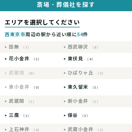
斎場・葬儀社を探す
エリアを選択してください
西東京市
周辺の駅から近い順に
54
件
田無
西武柳沢
（7）
（8）
花小金井
東伏見
（5）
（4）
武蔵境
ひばりヶ丘
（0）
（2）
東小金井
東久留米
（0）
（5）
武蔵関
新小金井
（1）
（1）
三鷹
保谷
（1）
（3）
上石神井
武蔵小金井
（4）
（2）