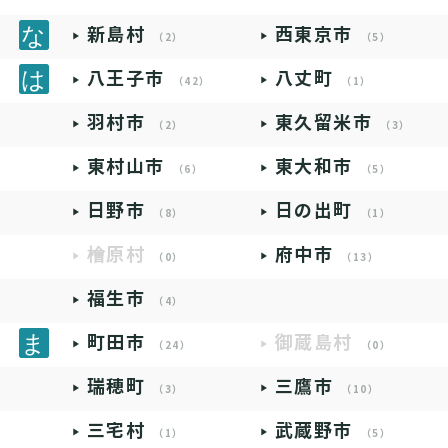
新島村
西東京市
（2）
（5）
八王子市
八丈町
（42）
（1）
羽村市
東久留米市
（2）
（3）
東村山市
東大和市
（6）
（5）
日野市
日の出町
（8）
（1）
檜原村
府中市
（0）
（13）
福生市
（4）
町田市
御蔵島村
（24）
（0）
瑞穂町
三鷹市
（3）
（10）
三宅村
武蔵野市
（1）
（5）