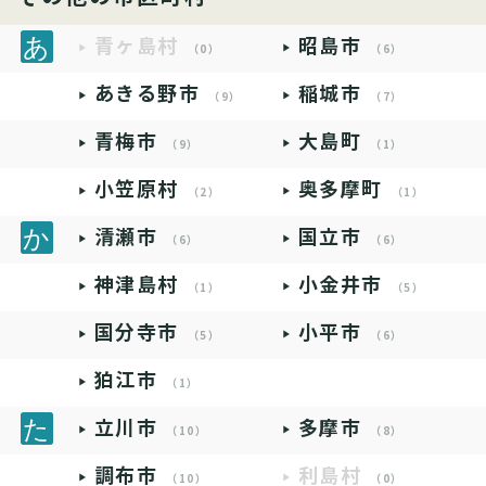
青ヶ島村
昭島市
（0）
（6）
あきる野市
稲城市
（9）
（7）
青梅市
大島町
（9）
（1）
小笠原村
奥多摩町
（2）
（1）
清瀬市
国立市
（6）
（6）
神津島村
小金井市
（1）
（5）
国分寺市
小平市
（5）
（6）
狛江市
（1）
立川市
多摩市
（10）
（8）
調布市
利島村
（10）
（0）