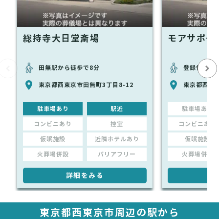
総持寺大日堂斎場
モアサポー
田無駅から徒歩で8分
登録情報な
東京都西東京市田無町3丁目8-12
東京都西東
駐車場あり
駅近
駐車場あり
コンビニあり
控室
コンビニあり
仮眠施設
近隣ホテルあり
仮眠施設
火葬場併設
バリアフリー
火葬場併設
詳細をみる
詳
東京都西東京市周辺の駅から