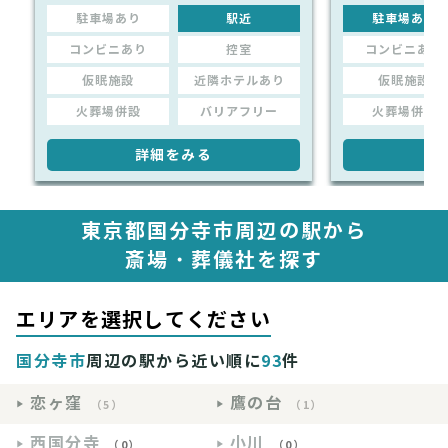
駐車場あり
駅近
駐車場あり
コンビニあり
控室
コンビニあり
仮眠施設
近隣ホテルあり
仮眠施設
火葬場併設
バリアフリー
火葬場併設
詳細をみる
詳
東京都国分寺市周辺の駅から
斎場・葬儀社を探す
エリアを選択してください
国分寺市
周辺の駅から近い順に
93
件
恋ヶ窪
鷹の台
（5）
（1）
西国分寺
小川
（0）
（0）