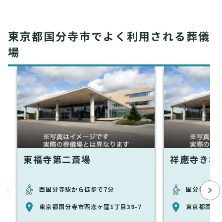
東京都国分寺市でよく利用される葬儀
場
東福寺第二斎場
祥應寺きわ
西国分寺駅から徒歩で7分
国分寺駅から
東京都国分寺市西恋ヶ窪1丁目39-7
東京都国分寺