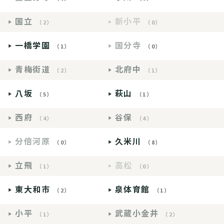
国立
新小平
（2）
（0）
一橋学園
国分寺
（1）
（0）
青梅街道
北府中
（2）
（1）
八坂
萩山
（5）
（1）
西府
谷保
（4）
（4）
分倍河原
久米川
（0）
（8）
立飛
高松
（1）
（0）
東大和市
泉体育館
（2）
（1）
小平
武蔵小金井
（1）
（2）