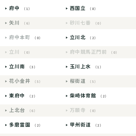
府中
西国立
（1）
（8）
矢川
砂川七番
（6）
（0）
府中本町
立川北
（0）
（2）
立川
府中競馬正門前
（0）
（0）
立川南
玉川上水
（3）
（1）
花小金井
桜街道
（5）
（5）
東府中
柴崎体育館
（2）
（2）
上北台
万願寺
（6）
（0）
多磨霊園
甲州街道
（2）
（2）