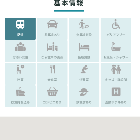
基本情報
駅近
駐車場あり
火葬場併設
バリアフリー
付添い安置
ご安置中の面会
仮眠施設
お風呂・シャワー
控室
会食室
法要室
キッズ・託児所
飲食持ち込み
コンビニあり
飲食店あり
近隣ホテルあり