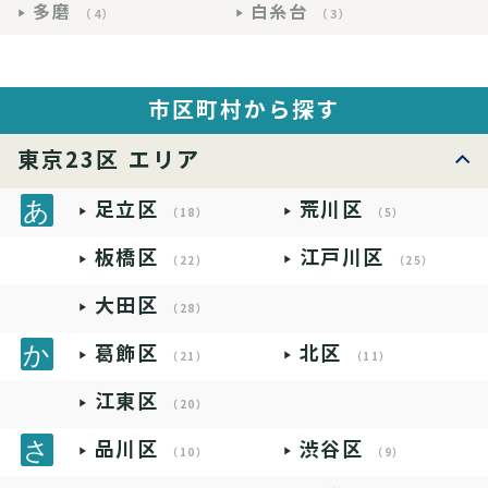
多磨
白糸台
（4）
（3）
市区町村から探す
東京23区 エリア
足立区
荒川区
（18）
（5）
板橋区
江戸川区
（22）
（25）
大田区
（28）
葛飾区
北区
（21）
（11）
江東区
（20）
品川区
渋谷区
（10）
（9）