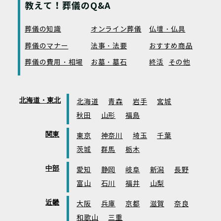
教えて！葬儀のQ&A
葬儀の知識
オンライン葬儀
仏壇・仏具
葬儀のマナー
法事・法要
おすすめ商品
葬儀の費用・相場
お墓・墓石
終活
その他
北海道・東北
北海道
青森
岩手
宮城
秋田
山形
福島
関東
東京
神奈川
埼玉
千葉
茨城
群馬
栃木
中部
愛知
静岡
岐阜
新潟
長野
富山
石川
福井
山梨
近畿
大阪
兵庫
京都
滋賀
奈良
和歌山
三重