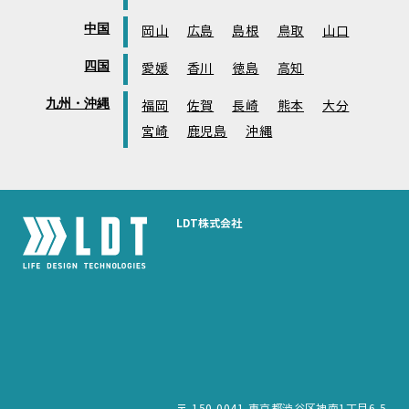
中国
岡山
広島
島根
鳥取
山口
四国
愛媛
香川
徳島
高知
九州・沖縄
福岡
佐賀
長崎
熊本
大分
宮崎
鹿児島
沖縄
LDT株式会社
〒 150-0041 東京都渋谷区神南1丁目6-5