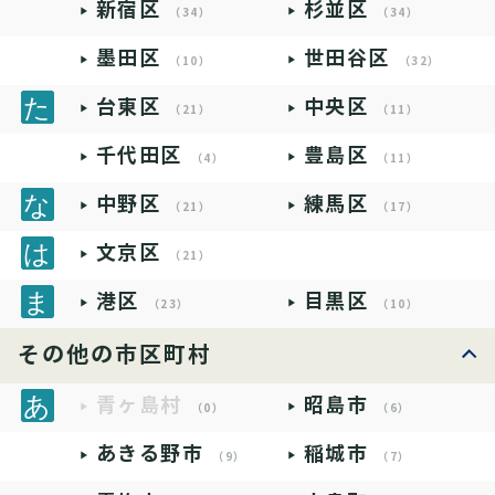
新宿区
杉並区
（34）
（34）
墨田区
世田谷区
（10）
（32）
台東区
中央区
（21）
（11）
千代田区
豊島区
（4）
（11）
中野区
練馬区
（21）
（17）
文京区
（21）
港区
目黒区
（23）
（10）
その他の市区町村
青ヶ島村
昭島市
（0）
（6）
あきる野市
稲城市
（9）
（7）