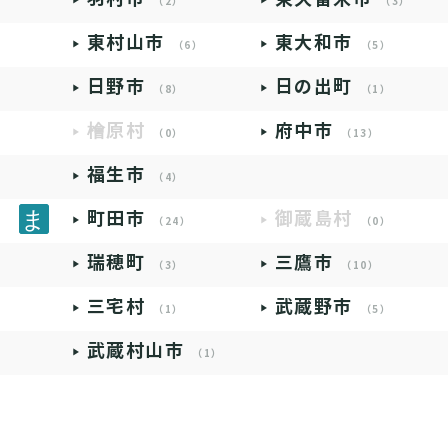
（2）
（3）
東村山市
東大和市
（6）
（5）
日野市
日の出町
（8）
（1）
檜原村
府中市
（0）
（13）
福生市
（4）
町田市
御蔵島村
（24）
（0）
瑞穂町
三鷹市
（3）
（10）
三宅村
武蔵野市
（1）
（5）
武蔵村山市
（1）