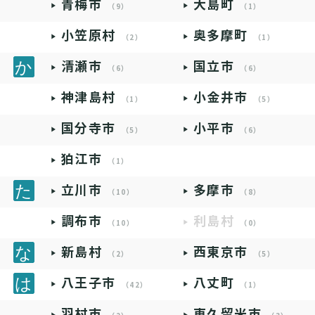
青梅市
大島町
（9）
（1）
小笠原村
奥多摩町
（2）
（1）
清瀬市
国立市
（6）
（6）
神津島村
小金井市
（1）
（5）
国分寺市
小平市
（5）
（6）
狛江市
（1）
立川市
多摩市
（10）
（8）
調布市
利島村
（10）
（0）
新島村
西東京市
（2）
（5）
八王子市
八丈町
（42）
（1）
羽村市
東久留米市