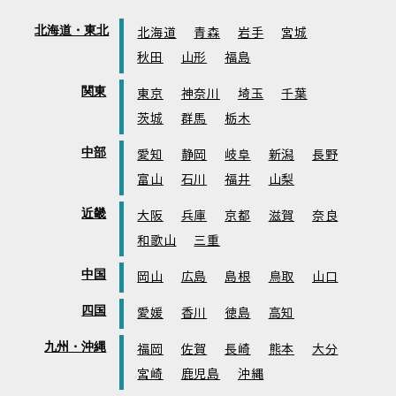
北海道・東北
北海道
青森
岩手
宮城
秋田
山形
福島
関東
東京
神奈川
埼玉
千葉
茨城
群馬
栃木
中部
愛知
静岡
岐阜
新潟
長野
富山
石川
福井
山梨
近畿
大阪
兵庫
京都
滋賀
奈良
和歌山
三重
中国
岡山
広島
島根
鳥取
山口
四国
愛媛
香川
徳島
高知
九州・沖縄
福岡
佐賀
長崎
熊本
大分
宮崎
鹿児島
沖縄