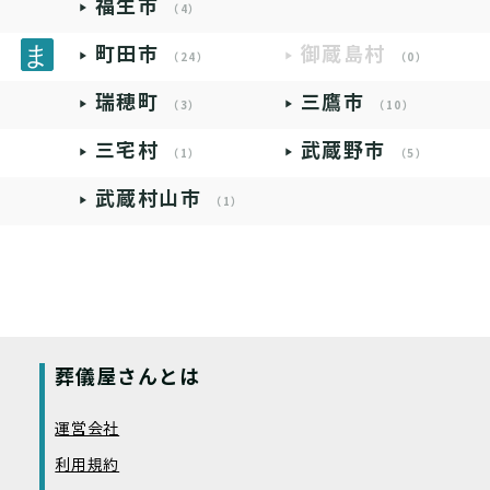
福生市
（4）
町田市
御蔵島村
（24）
（0）
瑞穂町
三鷹市
（3）
（10）
三宅村
武蔵野市
（1）
（5）
武蔵村山市
（1）
葬儀屋さんとは
運営会社
利用規約