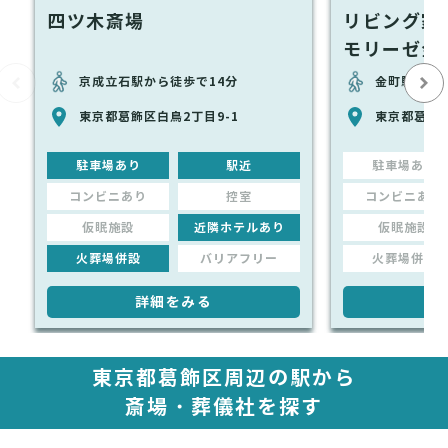
四ツ木斎場
リビング家
モリーゼ金
京成立石駅から徒歩で14分
金町駅から
東京都葛飾区白鳥2丁目9-1
東京都葛飾区
駐車場あり
駅近
駐車場あり
コンビニあり
控室
コンビニあり
仮眠施設
近隣ホテルあり
仮眠施設
火葬場併設
バリアフリー
火葬場併設
詳細をみる
詳
東京都葛飾区周辺の駅から
斎場・葬儀社を探す