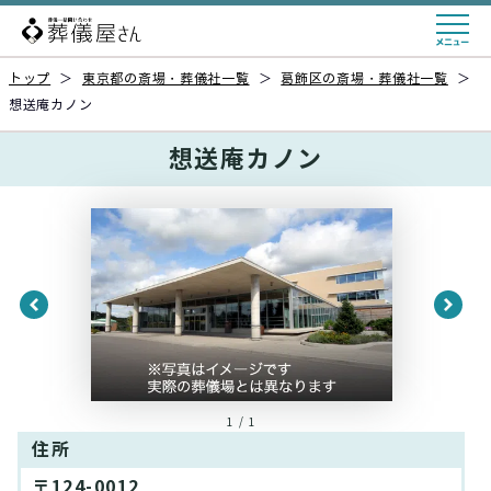
トップ
＞
東京都の斎場・葬儀社一覧
＞
葛飾区の斎場・葬儀社一覧
＞
想送庵カノン
想送庵カノン
1 / 1
住所
〒124-0012