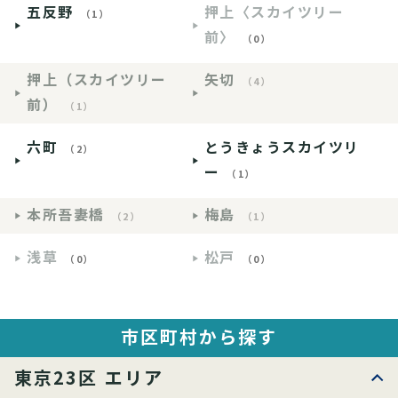
五反野
押上〈スカイツリー
（1）
前〉
（0）
押上（スカイツリー
矢切
（4）
前）
（1）
六町
とうきょうスカイツリ
（2）
ー
（1）
本所吾妻橋
梅島
（2）
（1）
浅草
松戸
（0）
（0）
市区町村から探す
東京23区 エリア