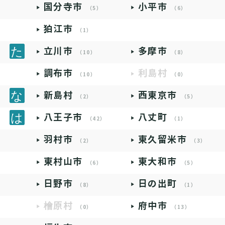
国分寺市
小平市
（5）
（6）
狛江市
（1）
立川市
多摩市
（10）
（8）
調布市
利島村
（10）
（0）
新島村
西東京市
（2）
（5）
八王子市
八丈町
（42）
（1）
羽村市
東久留米市
（2）
（3）
東村山市
東大和市
（6）
（5）
日野市
日の出町
（8）
（1）
檜原村
府中市
（0）
（13）