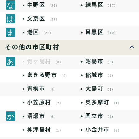
中野区
練馬区
（21）
（17）
文京区
（21）
港区
目黒区
（23）
（10）
その他の市区町村
青ヶ島村
昭島市
（0）
（6）
あきる野市
稲城市
（9）
（7）
青梅市
大島町
（9）
（1）
小笠原村
奥多摩町
（2）
（1）
清瀬市
国立市
（6）
（6）
神津島村
小金井市
（1）
（5）