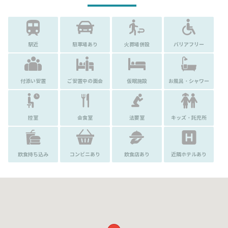
駅近
駐車場あり
火葬場併設
バリアフリー
付添い安置
ご安置中の面会
仮眠施設
お風呂・シャワー
控室
会食室
法要室
キッズ・託児所
飲食持ち込み
コンビニあり
飲食店あり
近隣ホテルあり