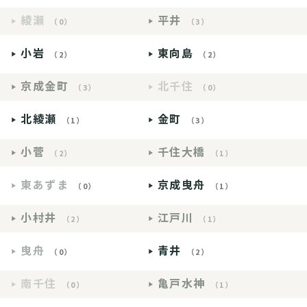
綾瀬
平井
（0）
（3）
小岩
東向島
（2）
（2）
京成金町
北千住
（3）
（0）
北綾瀬
金町
（1）
（3）
小菅
千住大橋
（2）
（1）
東あずま
京成曳舟
（0）
（1）
小村井
江戸川
（2）
（1）
曳舟
青井
（0）
（2）
南千住
亀戸水神
（0）
（1）