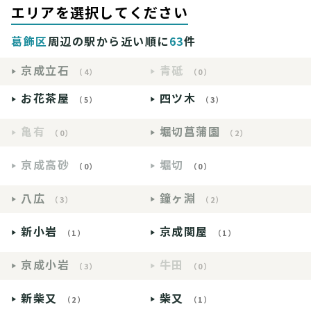
エリアを選択してください
葛飾区
周辺の駅から近い順に
63
件
京成立石
青砥
（4）
（0）
お花茶屋
四ツ木
（5）
（3）
亀有
堀切菖蒲園
（0）
（2）
京成高砂
堀切
（0）
（0）
八広
鐘ヶ淵
（3）
（2）
新小岩
京成関屋
（1）
（1）
京成小岩
牛田
（3）
（0）
新柴又
柴又
（2）
（1）