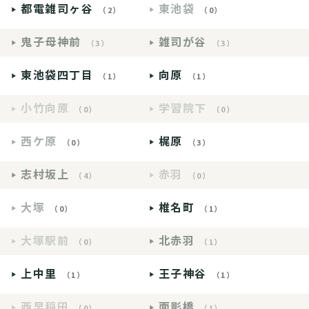
都電雑司ヶ谷
東池袋
（2）
（0）
鬼子母神前
雑司が谷
（3）
（3）
東池袋四丁目
向原
（1）
（1）
小竹向原
学習院下
（0）
（0）
西ケ原
梶原
（0）
（3）
志村坂上
赤羽
（4）
（0）
大塚
椎名町
（0）
（1）
大塚駅前
北赤羽
（0）
（1）
上中里
王子神谷
（1）
（1）
西早稲田
面影橋
（0）
（1）