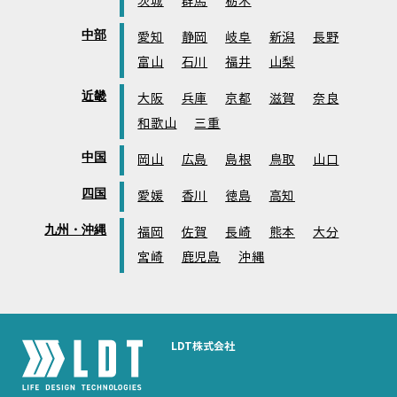
茨城
群馬
栃木
中部
愛知
静岡
岐阜
新潟
長野
富山
石川
福井
山梨
近畿
大阪
兵庫
京都
滋賀
奈良
和歌山
三重
中国
岡山
広島
島根
鳥取
山口
四国
愛媛
香川
徳島
高知
九州・沖縄
福岡
佐賀
長崎
熊本
大分
宮崎
鹿児島
沖縄
LDT株式会社