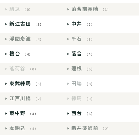
駒込
落合南長崎
（0）
（1）
新江古田
中井
（3）
（2）
浮間舟渡
千石
（4）
（1）
桜台
落合
（4）
（4）
茗荷谷
蓮根
（0）
（6）
東武練馬
田端
（5）
（0）
江戸川橋
練馬
（2）
（0）
東中野
西台
（4）
（6）
本駒込
新井薬師前
（4）
（2）