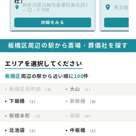
杜）
神奈川県川崎市多摩区東生田1
東京都世田
－12－1-108
詳細をみる
詳
板橋区周辺の駅から斎場・葬儀社を探す
エリアを選択してください
板橋区
周辺の駅から近い順に
100
件
板橋区役所前
大山
（0）
（1）
下板橋
新板橋
（1）
（0）
板橋本町
板橋
（2）
（0）
北池袋
中板橋
（3）
（1）