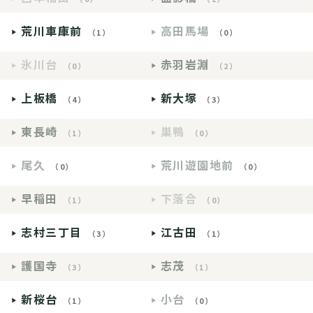
荒川車庫前
高田馬場
（1）
（0）
氷川台
赤羽岩淵
（0）
（2）
上板橋
新大塚
（4）
（3）
東長崎
巣鴨
（1）
（0）
尾久
荒川遊園地前
（0）
（0）
早稲田
下落合
（1）
（0）
志村三丁目
江古田
（3）
（1）
護国寺
志茂
（3）
（1）
新桜台
小台
（1）
（0）