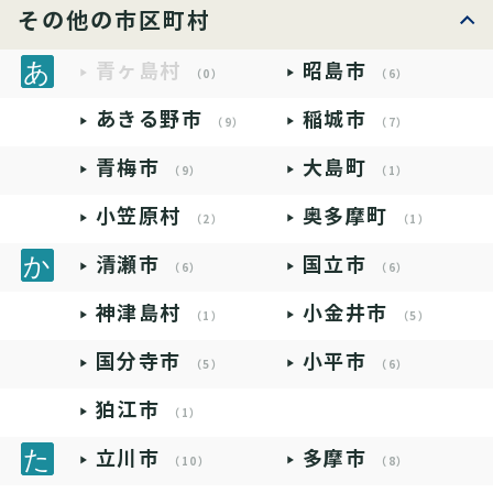
その他の市区町村
青ヶ島村
昭島市
（0）
（6）
あきる野市
稲城市
（9）
（7）
青梅市
大島町
（9）
（1）
小笠原村
奥多摩町
（2）
（1）
清瀬市
国立市
（6）
（6）
神津島村
小金井市
（1）
（5）
国分寺市
小平市
（5）
（6）
狛江市
（1）
立川市
多摩市
（10）
（8）