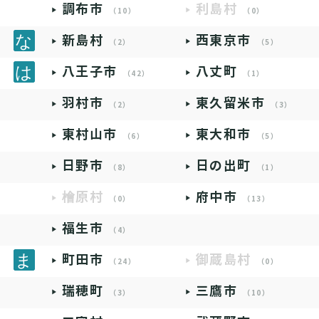
調布市
利島村
（10）
（0）
新島村
西東京市
（2）
（5）
八王子市
八丈町
（42）
（1）
羽村市
東久留米市
（2）
（3）
東村山市
東大和市
（6）
（5）
日野市
日の出町
（8）
（1）
檜原村
府中市
（0）
（13）
福生市
（4）
町田市
御蔵島村
（24）
（0）
瑞穂町
三鷹市
（3）
（10）