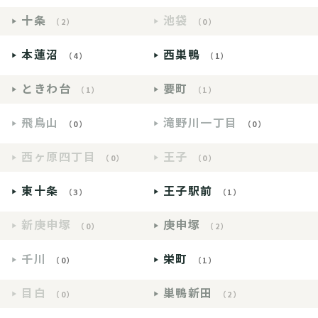
十条
池袋
（2）
（0）
本蓮沼
西巣鴨
（4）
（1）
ときわ台
要町
（1）
（1）
飛鳥山
滝野川一丁目
（0）
（0）
西ヶ原四丁目
王子
（0）
（0）
東十条
王子駅前
（3）
（1）
新庚申塚
庚申塚
（0）
（2）
千川
栄町
（0）
（1）
目白
巣鴨新田
（0）
（2）