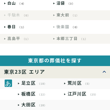
白山
沼袋
（4）
（3）
千駄木
東大前
（0）
（1）
春日
後楽園
（1）
（0）
高島平
本郷三丁目
（1）
（1）
東京都の葬儀社を探す
東京23区 エリア
足立区
荒川区
（18）
（5）
板橋区
江戸川区
（22）
（25）
大田区
（28）