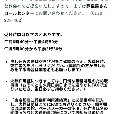
葬儀屋さん
な葬儀社をご提案いたしますので、まずは
コールセンター
にお問い合わせください。 （0120‐
922-468）
受付時間は以下のとおりです。
午前8時40分～午後4時50分
午後5時00分から午前8時30分
申し込みの際は空き状況をご確認のうえ、火葬日時、
死亡者名をおしらせください。(葬儀社の方が申し込
みをする場合は業者名もお願いします）
火葬許可証につきましては、円滑な事務処理のため
取
得後（おそくとも火葬日前日までに速やかにFAX
で送
りいただき、当日必ずご持参ください。）
「東京都瑞江葬儀所利用連絡票」に必要事項を記入
し、火葬日前日までにFAXでお送りください。備考欄
には厚箱の棺、ペースメーカーの使用、死亡者氏名の
変体仮名などの連絡事項等についてお知らせ願いま