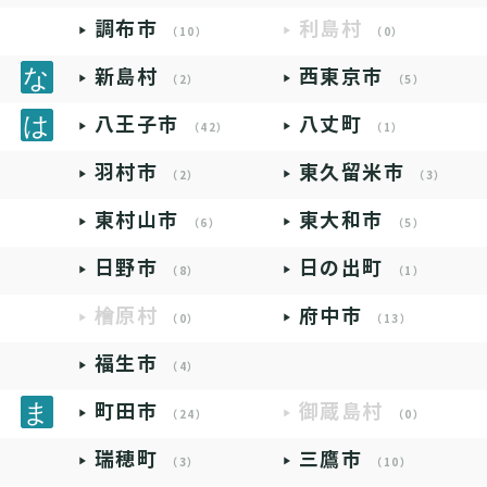
調布市
利島村
（10）
（0）
新島村
西東京市
（2）
（5）
八王子市
八丈町
（42）
（1）
羽村市
東久留米市
（2）
（3）
東村山市
東大和市
（6）
（5）
日野市
日の出町
（8）
（1）
檜原村
府中市
（0）
（13）
福生市
（4）
町田市
御蔵島村
（24）
（0）
瑞穂町
三鷹市
（3）
（10）