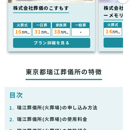
株式会社葬儀のこすもす
株式会社 
ーメモリア
火葬式
火葬式
一日葬
家族葬
一般葬
14
3
16
31
38
-
万円
万円
万円
万円
〜
〜
〜
〜
プ
プラン詳細を見る
東京都瑞江葬儀所の特徴
目次
瑞江葬儀所(火葬場)の申し込み方法
瑞江葬儀所(火葬場)の使用料金