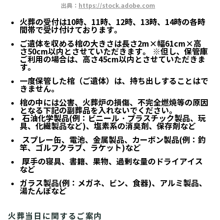
出典：
https://stock.adobe.com
火葬の受付は10時、11時、12時、13時、14時の各時
間帯で受け付けております。
ご遺体を収める棺の大きさは長さ2m×幅61cm×高
さ50cm以内とさせていただきます。
※但し、保管庫
ご利用の場合は、高さ45cm以内とさせていただきま
す。
一度保管した棺（ご遺体）は、持ち出しすることはで
きません。
棺の中には公害、火葬炉の損傷、不完全燃焼等の原因
となる下記の副葬品を入れないでください。
石油化学製品(例：ビニール・プラスチック製品、玩
具、化繊製品など)、塩素系の消臭剤、保存剤など
スプレー缶、電池、金属製品、カーボン製品(例：釣
竿、ゴルフクラブ、ラケット)など
厚手の寝具、書籍、果物、過剰な量のドライアイス
など
ガラス製品(例：メガネ、ビン、食器)、アルミ製品、
湯たんぽなど
火葬当日に関するご案内