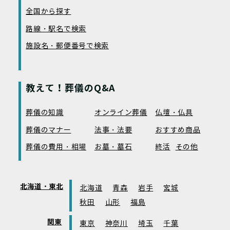
全国から探す
路線・駅名で検索
施設名・郵便番号で検索
教えて！葬儀のQ&A
葬儀の知識
オンライン葬儀
仏壇・仏具
葬儀のマナー
法事・法要
おすすめ商品
葬儀の費用・相場
お墓・墓石
終活
その他
北海道・東北
北海道
青森
岩手
宮城
秋田
山形
福島
関東
東京
神奈川
埼玉
千葉