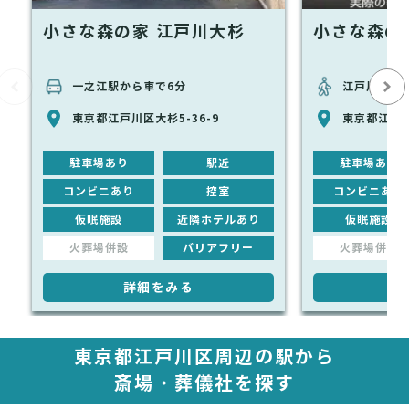
小さな森の家 江戸川大杉
小さな森の
一之江駅から車で6分
江戸川駅から
東京都江戸川区大杉5-36-9
東京都江戸川
駐車場あり
駅近
駐車場あり
コンビニあり
控室
コンビニあり
仮眠施設
近隣ホテルあり
仮眠施設
火葬場併設
バリアフリー
火葬場併設
詳細をみる
詳
東京都江戸川区周辺の駅から
斎場・葬儀社を探す