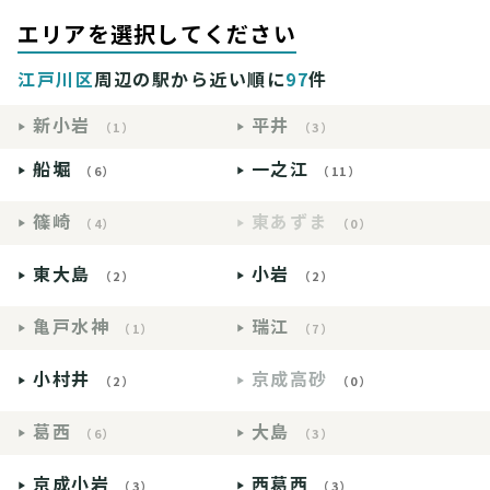
エリアを選択してください
江戸川区
周辺の駅から近い順に
97
件
新小岩
平井
（1）
（3）
船堀
一之江
（6）
（11）
篠崎
東あずま
（4）
（0）
東大島
小岩
（2）
（2）
亀戸水神
瑞江
（1）
（7）
小村井
京成高砂
（2）
（0）
葛西
大島
（6）
（3）
京成小岩
西葛西
（3）
（3）