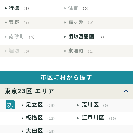
行徳
住吉
（5）
（0）
菅野
鐘ヶ淵
（1）
（2）
南砂町
堀切菖蒲園
（0）
（2）
堀切
東陽町
（0）
（1）
市区町村から探す
東京23区 エリア
足立区
荒川区
（18）
（5）
板橋区
江戸川区
（22）
（25）
大田区
（28）