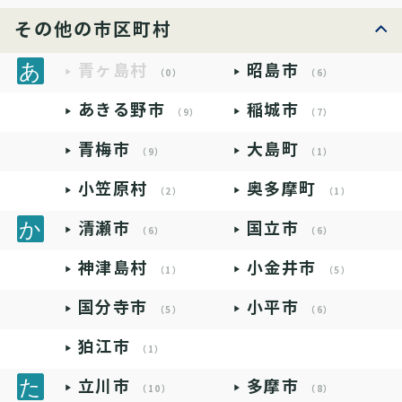
その他の市区町村
青ヶ島村
昭島市
（0）
（6）
あきる野市
稲城市
（9）
（7）
青梅市
大島町
（9）
（1）
小笠原村
奥多摩町
（2）
（1）
清瀬市
国立市
（6）
（6）
神津島村
小金井市
（1）
（5）
国分寺市
小平市
（5）
（6）
狛江市
（1）
立川市
多摩市
（10）
（8）