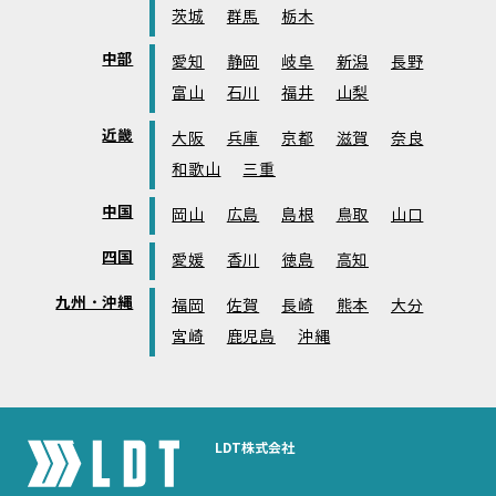
茨城
群馬
栃木
中部
愛知
静岡
岐阜
新潟
長野
富山
石川
福井
山梨
近畿
大阪
兵庫
京都
滋賀
奈良
和歌山
三重
中国
岡山
広島
島根
鳥取
山口
四国
愛媛
香川
徳島
高知
九州・沖縄
福岡
佐賀
長崎
熊本
大分
宮崎
鹿児島
沖縄
LDT株式会社