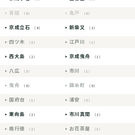
青砥
亀戸
（0）
（0）
京成立石
新柴又
（4）
（2）
四ツ木
江戸川
（3）
（1）
西大島
京成曳舟
（2）
（1）
八広
市川
（3）
（1）
曳舟
錦糸町
（0）
（0）
国府台
浦安
（1）
（3）
東向島
市川真間
（2）
（2）
南行徳
お花茶屋
（2）
（5）