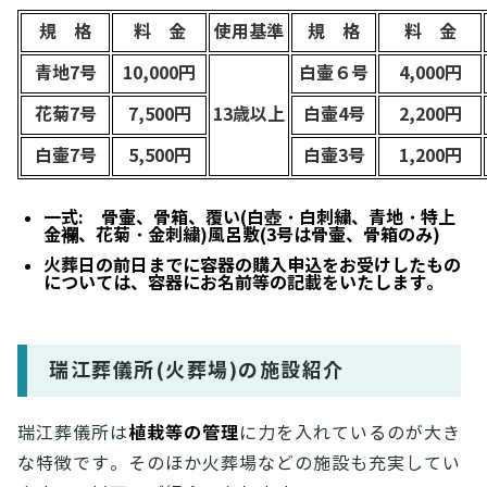
規 格
料 金
使用基準
規 格
料 金
青地7号
10,000円
白壷６号
4,000円
花菊7号
7,500円
13歳以上
白壷4号
2,200円
白壷7号
5,500円
白壷3号
1,200円
一式: 骨壷、骨箱、覆い(白壺・白刺繍、青地・特上
金襴、花菊・金刺繍)風呂敷(3号は骨壷、骨箱のみ)
火葬日の前日までに容器の購入申込をお受けしたもの
については、容器にお名前等の記載をいたします。
瑞江葬儀所(火葬場)の施設紹介
植栽等の管理
瑞江葬儀所は
に力を入れているのが大き
な特徴です。そのほか火葬場などの施設も充実してい