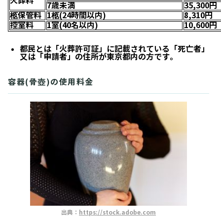
火葬料
7歳未満
35,300円
柩保管料
1柩(24時間以内)
8,310円
控室料
1室(40名以内)
10,600円
都民とは「火葬許可証」に記載されている「死亡者」
又は「申請者」の住所が東京都内の方です。
容器(骨壺)の使用料金
出典：
https://stock.adobe.com