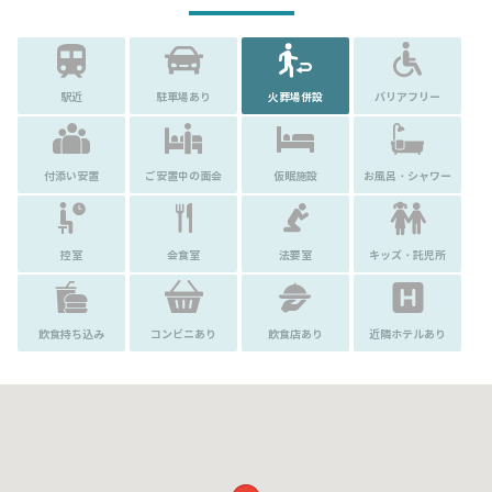
駅近
駐車場あり
火葬場併設
バリアフリー
付添い安置
ご安置中の面会
仮眠施設
お風呂・シャワー
控室
会食室
法要室
キッズ・託児所
飲食持ち込み
コンビニあり
飲食店あり
近隣ホテルあり