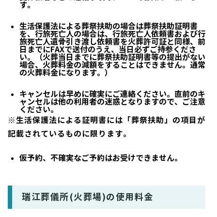
す。
生活保護法による葬祭扶助の場合は葬祭扶助証明書
を
、行旅死亡人の場合は、行旅死亡人依頼書および行
旅死亡人遺骨引き渡し依頼書
を
火葬許可証と同様
、
前
日までにFAXで送付のうえ、当日必ずご持参くださ
い。
（火葬当日までに葬祭扶助証明書等の提出がない
場合、火葬料金の減額をすることはできません。通常
の火葬料金になります。）
キャンセルは早めに確実にご連絡ください。直前のキ
ャンセルは他の利用者の迷惑となりますので、ご注意
ください。
※生活保護法による証明書には「葬祭扶助」の項目が
記載されているものに限ります。
仮予約、不確実なご予約はお受けできません。
瑞江葬儀所(火葬場)の使用料金