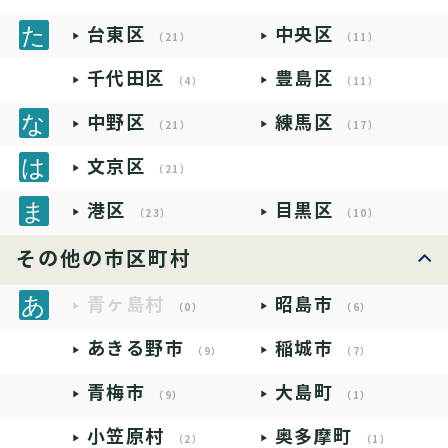
台東区
中央区
（21）
（11）
千代田区
豊島区
（4）
（11）
中野区
練馬区
（21）
（17）
文京区
（21）
港区
目黒区
（23）
（10）
その他の市区町村
青ヶ島村
昭島市
（0）
（6）
あきる野市
稲城市
（9）
（7）
青梅市
大島町
（9）
（1）
小笠原村
奥多摩町
（2）
（1）