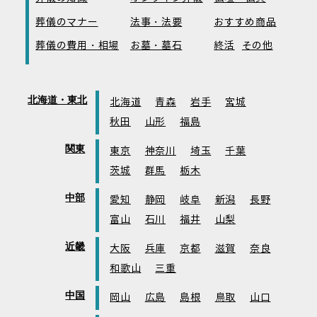
葬儀のマナー
法事・法要
おすすめ商品
葬儀の費用・相場
お墓・墓石
終活
その他
北海道・東北
北海道
青森
岩手
宮城
秋田
山形
福島
関東
東京
神奈川
埼玉
千葉
茨城
群馬
栃木
中部
愛知
静岡
岐阜
新潟
長野
富山
石川
福井
山梨
近畿
大阪
兵庫
京都
滋賀
奈良
和歌山
三重
中国
岡山
広島
島根
鳥取
山口