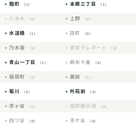
麹町
本郷三丁目
（1）
（1）
六本木
上野
（0）
（3）
水道橋
田町
（1）
（0）
乃木坂
東京テレポート
（3）
（0）
青山一丁目
麻布十番
（1）
（0）
稲荷町
蔵前
（3）
（1）
菊川
外苑前
（5）
（3）
市ヶ谷
国際展示場
（1）
（0）
四ツ谷
市ケ谷
（0）
（0）