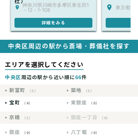
杜）
神奈川県川崎市多摩区東生田1
東京都世田
－12－1-108
詳細をみる
詳
中央区周辺の駅から斎場・葬儀社を探す
エリアを選択してください
中央区
周辺の駅から近い順に
66
件
新富町
築地
（5）
（5）
宝町
東銀座
（4）
（0）
京橋
銀座一丁目
（1）
（0）
銀座
八丁堀
（0）
（0）