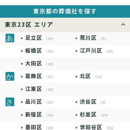
東京都の葬儀社を探す
東京23区 エリア
足立区
荒川区
（18）
（5）
板橋区
江戸川区
（22）
（25）
大田区
（28）
葛飾区
北区
（21）
（11）
江東区
（20）
品川区
渋谷区
（10）
（9）
新宿区
杉並区
（34）
（34）
墨田区
世田谷区
（10）
（32）