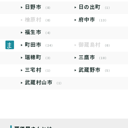
日野市
日の出町
（8）
（1）
檜原村
府中市
（0）
（13）
福生市
（4）
町田市
御蔵島村
（24）
（0）
瑞穂町
三鷹市
（3）
（10）
三宅村
武蔵野市
（1）
（5）
武蔵村山市
（1）