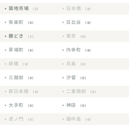
築地市場
日本橋
（3）
（0）
有楽町
日比谷
（0）
（0）
勝どき
東京
（2）
（0）
茅場町
内幸町
（0）
（0）
新橋
月島
（0）
（0）
三越前
汐留
（0）
（0）
新日本橋
二重橋前
（0）
（0）
大手町
神田
（0）
（0）
虎ノ門
越中島
（0）
（0）