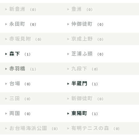
新豊洲
豊洲
（0）
（0）
永田町
仲御徒町
（0）
（0）
赤坂見附
京成上野
（0）
（0）
森下
芝浦ふ頭
（1）
（0）
赤羽橋
九段下
（1）
（0）
台場
半蔵門
（0）
（1）
三田
新御徒町
（0）
（0）
両国
東陽町
（0）
（1）
お台場海浜公園
有明テニスの森
（0）
（0）