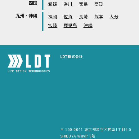
四国
愛媛
香川
徳島
高知
九州・沖縄
福岡
佐賀
長崎
熊本
大分
宮崎
鹿児島
沖縄
LDT株式会社
〒 150-0041 東京都渋谷区神南1丁目6-5
SHIBUYA WayP 9階