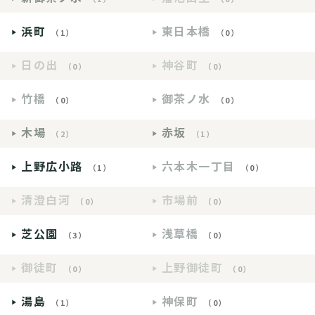
浜町
東日本橋
（1）
（0）
日の出
神谷町
（0）
（0）
竹橋
御茶ノ水
（0）
（0）
木場
赤坂
（2）
（1）
上野広小路
六本木一丁目
（1）
（0）
清澄白河
市場前
（0）
（0）
芝公園
浅草橋
（3）
（0）
御徒町
上野御徒町
（0）
（0）
湯島
神保町
（1）
（0）