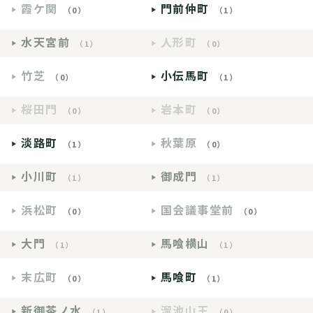
霞ケ関
門前仲町
（0）
（1）
水天宮前
人形町
（1）
（0）
竹芝
小伝馬町
（0）
（1）
桜田門
岩本町
（0）
（0）
淡路町
秋葉原
（1）
（0）
小川町
御成門
（1）
（1）
浜松町
国会議事堂前
（0）
（0）
大門
馬喰横山
（1）
（1）
末広町
馬喰町
（0）
（1）
新御茶ノ水
溜池山王
（1）
（0）