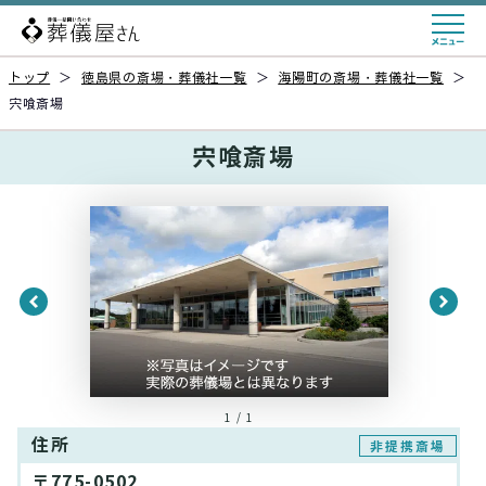
トップ
＞
徳島県の斎場・葬儀社一覧
＞
海陽町の斎場・葬儀社一覧
＞
宍喰斎場
宍喰斎場
1 / 1
住所
非提携斎場
〒775-0502