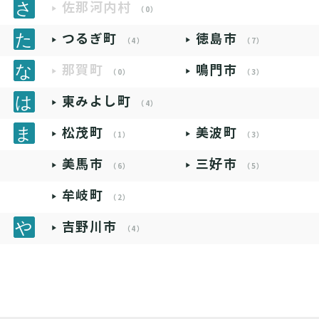
佐那河内村
（0）
つるぎ町
徳島市
（4）
（7）
那賀町
鳴門市
（0）
（3）
東みよし町
（4）
松茂町
美波町
（1）
（3）
美馬市
三好市
（6）
（5）
牟岐町
（2）
吉野川市
（4）