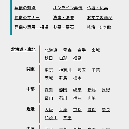
葬儀の知識
オンライン葬儀
仏壇・仏具
葬儀のマナー
法事・法要
おすすめ商品
葬儀の費用・相場
お墓・墓石
終活
その他
北海道・東北
北海道
青森
岩手
宮城
秋田
山形
福島
関東
東京
神奈川
埼玉
千葉
茨城
群馬
栃木
中部
愛知
静岡
岐阜
新潟
長野
富山
石川
福井
山梨
近畿
大阪
兵庫
京都
滋賀
奈良
和歌山
三重
中国