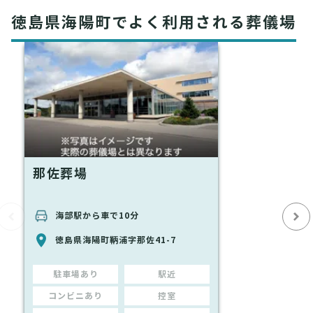
徳島県海陽町でよく利用される葬儀場
那佐葬場
海部駅から車で10分
徳島県海陽町鞆浦字那佐41-7
駐車場あり
駅近
コンビニあり
控室