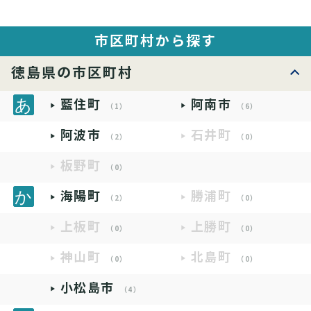
市区町村から探す
徳島県の市区町村
藍住町
阿南市
（1）
（6）
阿波市
石井町
（2）
（0）
板野町
（0）
海陽町
勝浦町
（2）
（0）
上板町
上勝町
（0）
（0）
神山町
北島町
（0）
（0）
小松島市
（4）