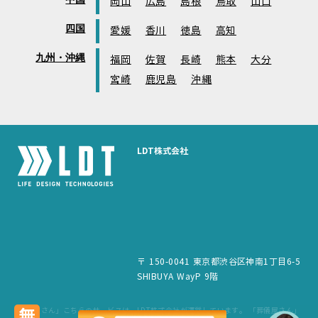
岡山
広島
島根
鳥取
山口
四国
愛媛
香川
徳島
高知
九州・沖縄
福岡
佐賀
長崎
熊本
大分
宮崎
鹿児島
沖縄
LDT株式会社
〒 150-0041 東京都渋谷区神南1丁目6-5
SHIBUYA WayP 9階
「葬儀屋さん」こちらのサービスは、LDT株式会社が運営しています。 「葬儀屋さん」