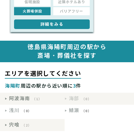
仮眠施設
近隣ホテルあり
火葬場併設
バリアフリー
詳細をみる
徳島県海陽町周辺の駅から
斎場・葬儀社を探す
エリアを選択してください
海陽町
周辺の駅から近い順に
3
件
阿波海南
海部
（1）
（0）
浅川
鯖瀬
（0）
（0）
宍喰
（2）