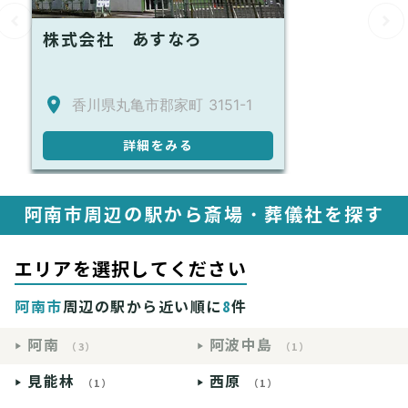
株式会社 あすなろ
香川県丸亀市郡家町 3151-1
詳細をみる
阿南市周辺の駅から斎場・葬儀社を探す
エリアを選択してください
阿南市
周辺の駅から近い順に
8
件
阿南
阿波中島
（3）
（1）
見能林
西原
（1）
（1）