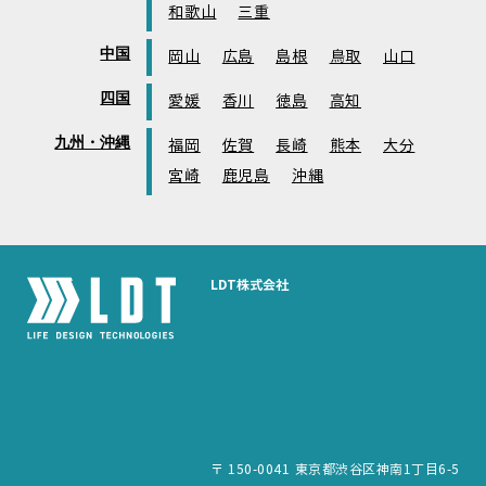
和歌山
三重
中国
岡山
広島
島根
鳥取
山口
四国
愛媛
香川
徳島
高知
九州・沖縄
福岡
佐賀
長崎
熊本
大分
宮崎
鹿児島
沖縄
LDT株式会社
〒 150-0041 東京都渋谷区神南1丁目6-5