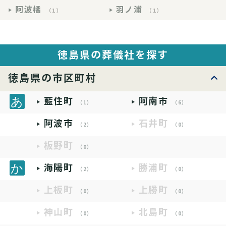
阿波橘
羽ノ浦
（1）
（1）
徳島県の葬儀社を探す
徳島県の市区町村
藍住町
阿南市
（1）
（6）
阿波市
石井町
（2）
（0）
板野町
（0）
海陽町
勝浦町
（2）
（0）
上板町
上勝町
（0）
（0）
神山町
北島町
（0）
（0）