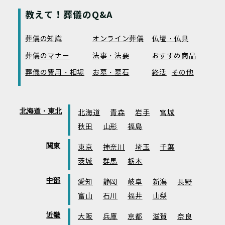
教えて！葬儀のQ&A
葬儀の知識
オンライン葬儀
仏壇・仏具
葬儀のマナー
法事・法要
おすすめ商品
葬儀の費用・相場
お墓・墓石
終活
その他
北海道・東北
北海道
青森
岩手
宮城
秋田
山形
福島
関東
東京
神奈川
埼玉
千葉
茨城
群馬
栃木
中部
愛知
静岡
岐阜
新潟
長野
富山
石川
福井
山梨
近畿
大阪
兵庫
京都
滋賀
奈良