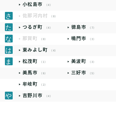
小松島市
（4）
佐那河内村
（0）
つるぎ町
徳島市
（4）
（7）
那賀町
鳴門市
（0）
（3）
東みよし町
（4）
松茂町
美波町
（1）
（3）
美馬市
三好市
（6）
（5）
牟岐町
（2）
吉野川市
（4）