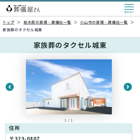
トップ
＞
栃木県の斎場・葬儀社一覧
＞
小山市の斎場・葬儀社一覧
＞
家族葬のタクセル城東
家族葬のタクセル城東
1 / 1
住所
〒323-0807