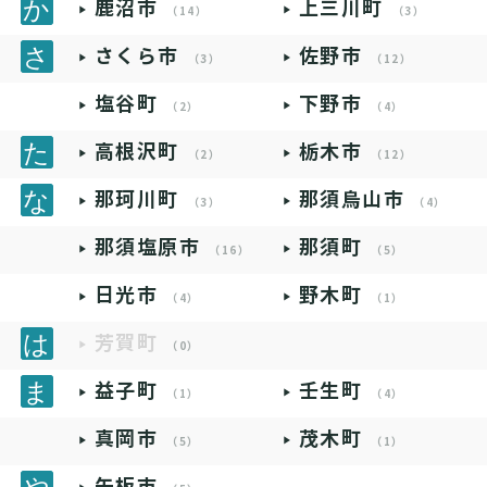
鹿沼市
上三川町
（14）
（3）
さくら市
佐野市
（3）
（12）
塩谷町
下野市
（2）
（4）
高根沢町
栃木市
（2）
（12）
那珂川町
那須烏山市
（3）
（4）
那須塩原市
那須町
（16）
（5）
日光市
野木町
（4）
（1）
芳賀町
（0）
益子町
壬生町
（1）
（4）
真岡市
茂木町
（5）
（1）
矢板市