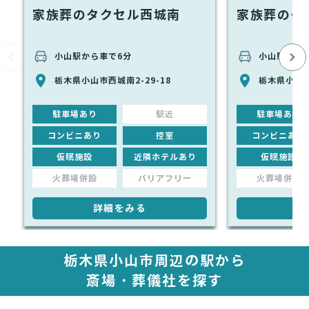
家族葬のタクセル西城南
家族葬のタ
小山駅から車で6分
小山駅から
栃木県小山市西城南2-29-18
栃木県小山市
駐車場あり
駅近
駐車場あり
コンビニあり
控室
コンビニあり
仮眠施設
近隣ホテルあり
仮眠施設
火葬場併設
バリアフリー
火葬場併設
詳細をみる
詳
栃木県小山市周辺の駅から
斎場・葬儀社を探す