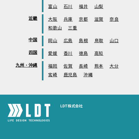
富山
石川
福井
山梨
近畿
大阪
兵庫
京都
滋賀
奈良
和歌山
三重
中国
岡山
広島
島根
鳥取
山口
四国
愛媛
香川
徳島
高知
九州・沖縄
福岡
佐賀
長崎
熊本
大分
宮崎
鹿児島
沖縄
LDT株式会社