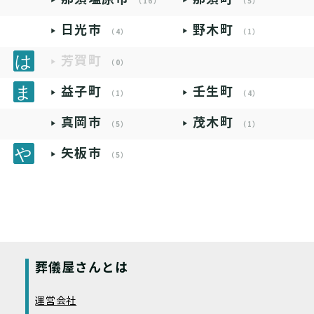
（16）
（5）
日光市
野木町
（4）
（1）
芳賀町
（0）
益子町
壬生町
（1）
（4）
真岡市
茂木町
（5）
（1）
矢板市
（5）
葬儀屋さんとは
運営会社