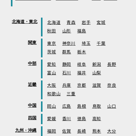
北海道・東北
北海道
青森
岩手
宮城
秋田
山形
福島
関東
東京
神奈川
埼玉
千葉
茨城
群馬
栃木
中部
愛知
静岡
岐阜
新潟
長野
富山
石川
福井
山梨
近畿
大阪
兵庫
京都
滋賀
奈良
和歌山
三重
中国
岡山
広島
島根
鳥取
山口
四国
愛媛
香川
徳島
高知
九州・沖縄
福岡
佐賀
長崎
熊本
大分