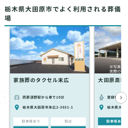
栃木県大田原市でよく利用される葬儀
場
家族葬のタクセル末広
大田原斎場
西那須野駅から車で10分
登録情報な
栃木県大田原市末広2-3031-1
栃木県大田原
駐車場あり
駅近
駐車場あり