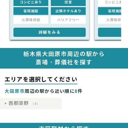
コンビニあり
控室
コンビニあり
仮眠施設
近隣ホテルあり
仮眠施設
火葬場併設
バリアフリー
火葬場併設
詳細をみる
詳
栃木県大田原市周辺の駅から
斎場・葬儀社を探す
エリアを選択してください
大田原市
周辺の駅から近い順に
8
件
西那須野
（8）