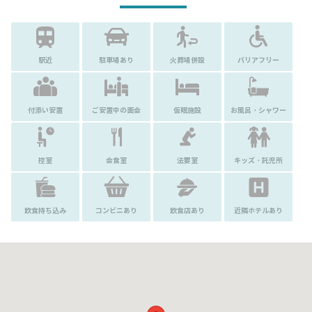
駅近
駐車場あり
火葬場併設
バリアフリー
付添い安置
ご安置中の面会
仮眠施設
お風呂・シャワー
控室
会食室
法要室
キッズ・託児所
飲食持ち込み
コンビニあり
飲食店あり
近隣ホテルあり