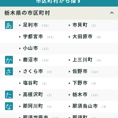
市区町村から探す
栃木県の市区町村
足利市
市貝町
（15）
（1）
宇都宮市
大田原市
（51）
（8）
小山市
（12）
鹿沼市
上三川町
（14）
（3）
さくら市
佐野市
（3）
（12）
塩谷町
下野市
（2）
（4）
高根沢町
栃木市
（2）
（12）
那珂川町
那須烏山市
（3）
（4）
那須塩原市
那須町