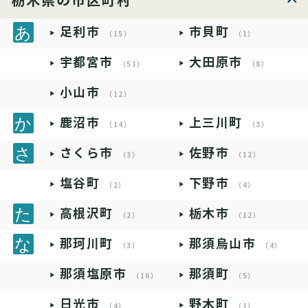
栃木県の市区町村
足利市
市貝町
（15）
（1）
宇都宮市
大田原市
（51）
（8）
小山市
（12）
鹿沼市
上三川町
（14）
（3）
さくら市
佐野市
（3）
（12）
塩谷町
下野市
（2）
（4）
高根沢町
栃木市
（2）
（12）
那珂川町
那須烏山市
（3）
（4）
那須塩原市
那須町
（16）
（5）
日光市
野木町
（4）
（1）