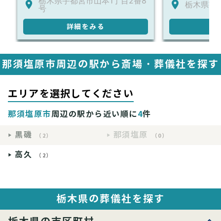
栃木県宇都宮市山本1丁目2番8
栃木県宇都
号
詳細をみる
詳
那須塩原市周辺の駅から斎場・葬儀社を探す
エリアを選択してください
那須塩原市
周辺の駅から近い順に
4
件
黒磯
那須塩原
（2）
（0）
高久
（2）
栃木県の葬儀社を探す