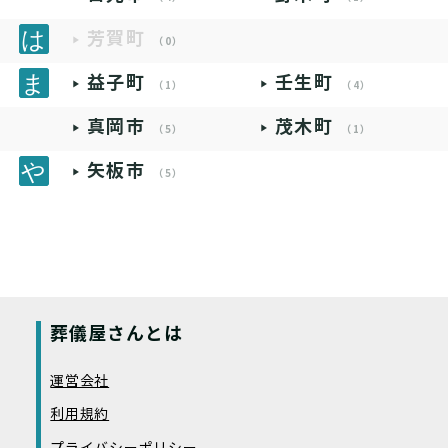
芳賀町
（0）
益子町
壬生町
（1）
（4）
真岡市
茂木町
（5）
（1）
矢板市
（5）
葬儀屋さんとは
運営会社
利用規約