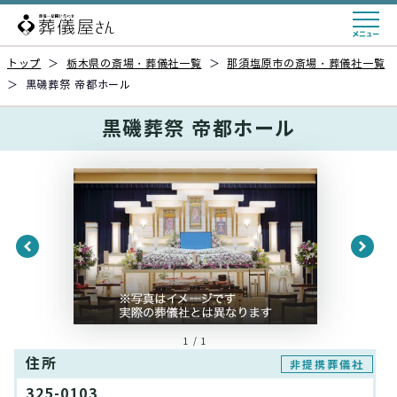
トップ
＞
栃木県の斎場・葬儀社一覧
＞
那須塩原市の斎場・葬儀社一覧
＞
黒磯葬祭 帝都ホール
黒磯葬祭 帝都ホール
1 / 1
住所
非提携葬儀社
325-0103