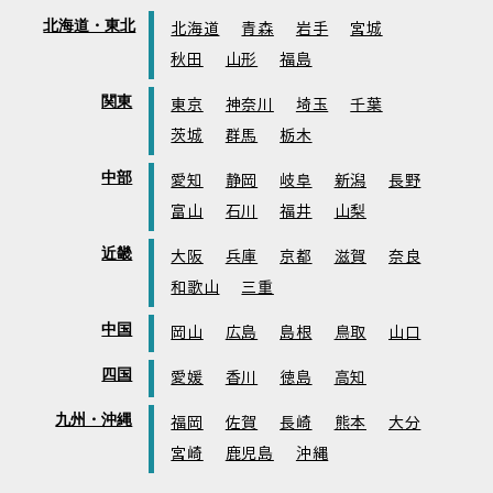
北海道・東北
北海道
青森
岩手
宮城
秋田
山形
福島
関東
東京
神奈川
埼玉
千葉
茨城
群馬
栃木
中部
愛知
静岡
岐阜
新潟
長野
富山
石川
福井
山梨
近畿
大阪
兵庫
京都
滋賀
奈良
和歌山
三重
中国
岡山
広島
島根
鳥取
山口
四国
愛媛
香川
徳島
高知
九州・沖縄
福岡
佐賀
長崎
熊本
大分
宮崎
鹿児島
沖縄