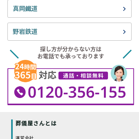
JR水戸線
わたらせ渓谷線
真岡鐵道
東武宇都宮線
JR日光線
東武鬼怒川線
真岡鐵道真岡線
野岩鉄道
JR両毛線
東武佐野線
ほっとスパ・ライン
探し方が分からない方は
お電話でも承っております
葬儀屋さんとは
運営会社