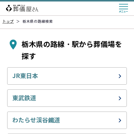
トップ
＞
栃木県の路線検索
栃木県の路線・駅から葬儀場を
探す
JR東日本
JR東北本線(黒磯～利府・盛岡)
東武鉄道
宇都宮線
東武伊勢崎線
わたらせ渓谷鐵道
JR烏山線
東武日光線