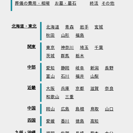
葬儀の費用・相場
お墓・墓石
終活
その他
北海道・東北
北海道
青森
岩手
宮城
秋田
山形
福島
関東
東京
神奈川
埼玉
千葉
茨城
群馬
栃木
中部
愛知
静岡
岐阜
新潟
長野
富山
石川
福井
山梨
近畿
大阪
兵庫
京都
滋賀
奈良
和歌山
三重
中国
岡山
広島
島根
鳥取
山口
四国
愛媛
香川
徳島
高知
九州・沖縄