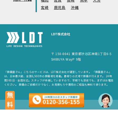
福岡
佐賀
長崎
熊本
大分
宮崎
鹿児島
沖縄
LDT株式会社
〒 150-0041 東京都渋谷区神南1丁目6-5
SHIBUYA WayP 9階
「葬儀屋さん」こちらのサービスは、LDT株式会社が運営しています。 「葬儀屋さん」
は、日本最大級、全国6,500件の葬儀場を掲載。最寄りの式場で葬儀が行えます。 24時
間365日・全国対応。スタッフが待機していますので、早朝でも深夜でも、まずはお電話
ください。 葬儀のご依頼だけでなく、お見積もりや費用のご相談も無料で承ります。
無料
copyright © LDT.Co.Ltd. All Rights Reserved.