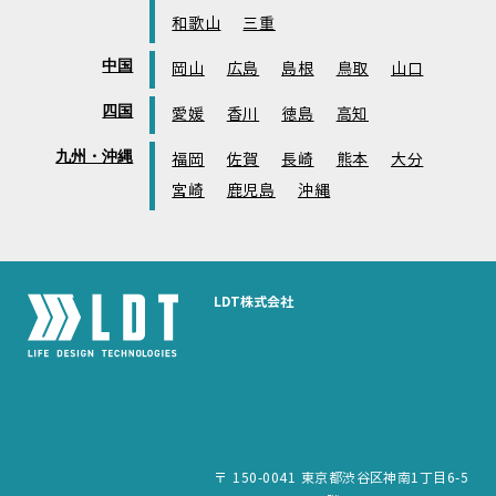
和歌山
三重
中国
岡山
広島
島根
鳥取
山口
四国
愛媛
香川
徳島
高知
九州・沖縄
福岡
佐賀
長崎
熊本
大分
宮崎
鹿児島
沖縄
LDT株式会社
〒 150-0041 東京都渋谷区神南1丁目6-5