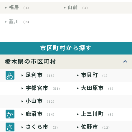
福居
山前
（4）
（3）
韮川
（0）
市区町村から探す
栃木県の市区町村
足利市
市貝町
（15）
（1）
宇都宮市
大田原市
（51）
（8）
小山市
（12）
鹿沼市
上三川町
（14）
（3）
さくら市
佐野市
（3）
（12）