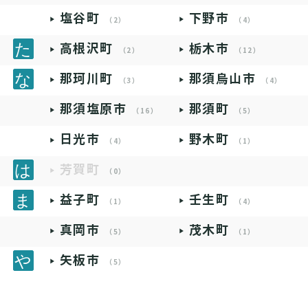
塩谷町
下野市
（2）
（4）
高根沢町
栃木市
（2）
（12）
那珂川町
那須烏山市
（3）
（4）
那須塩原市
那須町
（16）
（5）
日光市
野木町
（4）
（1）
芳賀町
（0）
益子町
壬生町
（1）
（4）
真岡市
茂木町
（5）
（1）
矢板市
（5）