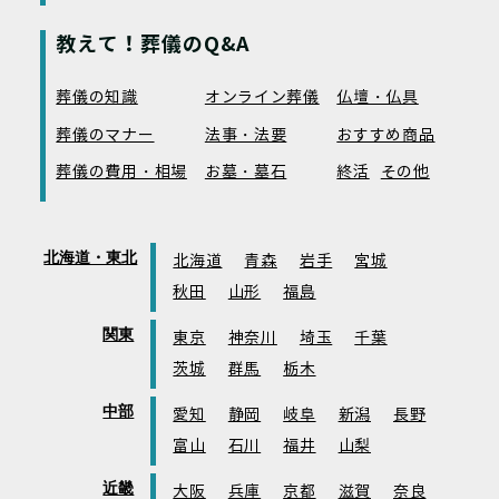
教えて！葬儀のQ&A
葬儀の知識
オンライン葬儀
仏壇・仏具
葬儀のマナー
法事・法要
おすすめ商品
葬儀の費用・相場
お墓・墓石
終活
その他
北海道・東北
北海道
青森
岩手
宮城
秋田
山形
福島
関東
東京
神奈川
埼玉
千葉
茨城
群馬
栃木
中部
愛知
静岡
岐阜
新潟
長野
富山
石川
福井
山梨
近畿
大阪
兵庫
京都
滋賀
奈良