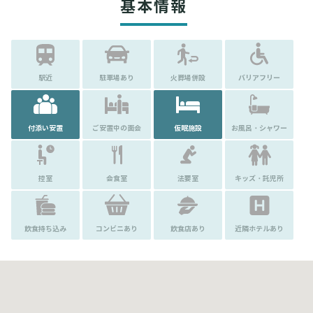
基本情報
駅近
駐車場あり
火葬場併設
バリアフリー
付添い安置
ご安置中の面会
仮眠施設
お風呂・シャワー
控室
会食室
法要室
キッズ・託児所
飲食持ち込み
コンビニあり
飲食店あり
近隣ホテルあり