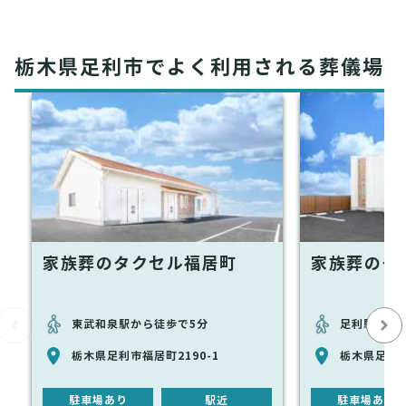
栃木県足利市でよく利用される葬儀場
家族葬のタクセル福居町
家族葬のタ
東武和泉駅から徒歩で5分
足利駅から徒
栃木県足利市福居町2190-1
栃木県足利
駐車場あり
駅近
駐車場あり