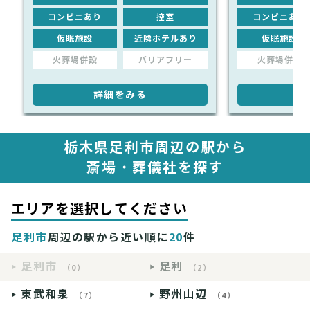
コンビニあり
控室
コンビニあり
仮眠施設
近隣ホテルあり
仮眠施設
火葬場併設
バリアフリー
火葬場併設
詳細をみる
詳
栃木県足利市周辺の駅から
斎場・葬儀社を探す
エリアを選択してください
足利市
周辺の駅から近い順に
20
件
足利市
足利
（0）
（2）
東武和泉
野州山辺
（7）
（4）