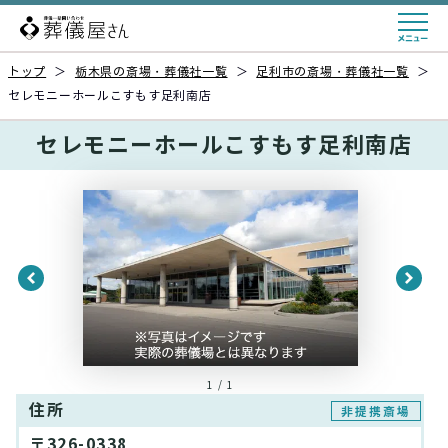
トップ
＞
栃木県の斎場・葬儀社一覧
＞
足利市の斎場・葬儀社一覧
＞
セレモニーホールこすもす足利南店
セレモニーホールこすもす足利南店
1 / 1
住所
非提携斎場
〒326-0338