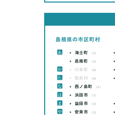
島根県の市区町村
海士町
（1）
邑南町
（3）
川本町
（0）
知夫村
（0）
西ノ島町
（1）
浜田市
（7）
益田市
（3）
安来市
（2）