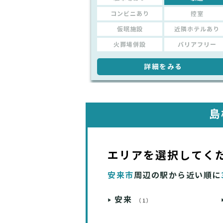
コンビニあり
控室
仮眠施設
近隣ホテルあり
火葬場併設
バリアフリー
詳細をみる
島
エリアを選択してく
安来市
周辺の駅から近い順に
安来
（1）