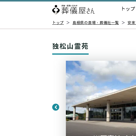
トップ
トップ
＞
島根県の斎場・葬儀社一覧
＞
安来
独松山霊苑