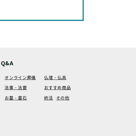
Q&A
オンライン葬儀
仏壇・仏具
法事・法要
おすすめ商品
お墓・墓石
終活
その他