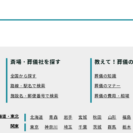
斎場・葬儀社を探す
教えて！葬儀の
全国から探す
葬儀の知識
路線・駅名で検索
葬儀のマナー
施設名・郵便番号で検索
葬儀の費用・相場
海道・東北
北海道
青森
岩手
宮城
秋田
山形
福島
関東
東京
神奈川
埼玉
千葉
茨城
群馬
栃木