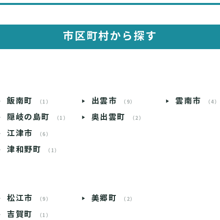
市区町村から探す
飯南町
出雲市
雲南市
（1）
（9）
（4
隠岐の島町
奥出雲町
（1）
（2）
江津市
（6）
津和野町
（1）
松江市
美郷町
（9）
（2）
吉賀町
（1）