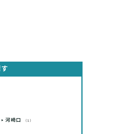
探す
河崎口
（1）