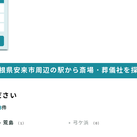
根県安来市周辺の駅から
斎場・葬儀社を
ださい
3
件
荒島
弓ケ浜
（1）
（0）